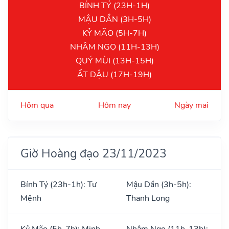
BÍNH TÝ (23H-1H)
MẬU DẦN (3H-5H)
KỶ MÃO (5H-7H)
NHÂM NGỌ (11H-13H)
QUÝ MÙI (13H-15H)
ẤT DẬU (17H-19H)
Hôm qua
Hôm nay
Ngày mai
Giờ Hoàng đạo 23/11/2023
Bính Tý (23h-1h): Tư
Mậu Dần (3h-5h):
Mệnh
Thanh Long
Kỷ Mão (5h-7h): Minh
Nhâm Ngọ (11h-13h):