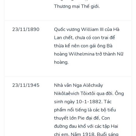
Thương mại Thế giới.
23/11/1890
Quốc vương William III của Hà
Lan chết, chưa có con trai để
thừa kể nên con gái ông Bà
hoàng Wilhelmina trở thành Nữ
hoàng.
23/11/1945
Nhà vǎn Nga Alêchxây
Nikôlaêvich Tôixtôi qua đời. Ông
sinh ngày 10-1-1882. Tác
phẩm nổi tiếng là các bộ tiểu
thuyết lớn Pie đại đế, Con
đường đau khổ với các tập Hai
chị em, Nǎm 1918, Buổi sáng