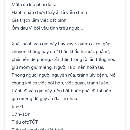
Mất của kíp phải dò la
Hành nhân chưa thấy ắt là viễn chinh
Gia trạch lắm việc bất bình
Ốm đau vì bởi yêu tinh trêu người..
Xuất hành vào giờ này hay xảy ra việc cãi cọ, gặp
chuyện không hay do "Thần khẩu hại xác phầm",
phải nên đề phòng, cẩn thận trong lời ăn tiếng nói,
giữ mồm giữ miệng. Người ra đi nên hoãn lại.
Phòng người người nguyền rủa, tránh lây bệnh. Nói
chung khi có việc hội họp, việc quan, tranh luận…
tránh đi vào giờ này, nếu bắt buộc phải đi thì nên
giữ miệng dễ gây ẩu đả cãi nhau.
5h-7h
17h-19h
Tiểu cát:
TỐT
Tiểu cát mọi việc tốt tươi