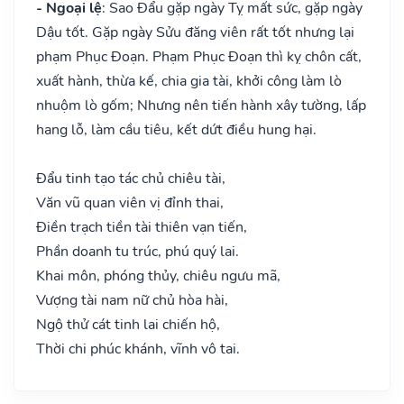
- Ngoại lệ
: Sao Đẩu gặp ngày Tỵ mất sức, gặp ngày
Dậu tốt. Gặp ngày Sửu đăng viên rất tốt nhưng lại
phạm Phục Đoạn. Phạm Phục Đoạn thì kỵ chôn cất,
xuất hành, thừa kế, chia gia tài, khởi công làm lò
nhuộm lò gốm; Nhưng nên tiến hành xây tường, lấp
hang lỗ, làm cầu tiêu, kết dứt điều hung hại.
Đẩu tinh tạo tác chủ chiêu tài,
Văn vũ quan viên vị đỉnh thai,
Điền trạch tiền tài thiên vạn tiến,
Phần doanh tu trúc, phú quý lai.
Khai môn, phóng thủy, chiêu ngưu mã,
Vượng tài nam nữ chủ hòa hài,
Ngộ thử cát tinh lai chiến hộ,
Thời chi phúc khánh, vĩnh vô tai.