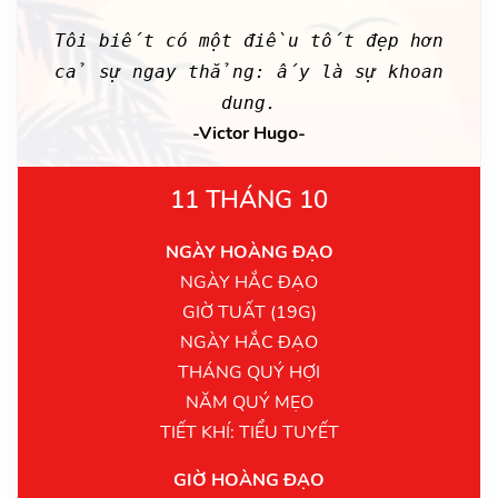
Tôi biết có một điều tốt đẹp hơn
cả sự ngay thẳng: ấy là sự khoan
dung.
-Victor Hugo-
11 THÁNG 10
NGÀY HOÀNG ĐẠO
NGÀY HẮC ĐẠO
GIỜ TUẤT (19G)
NGÀY HẮC ĐẠO
THÁNG QUÝ HỢI
NĂM QUÝ MẸO
TIẾT KHÍ: TIỂU TUYẾT
GIỜ HOÀNG ĐẠO