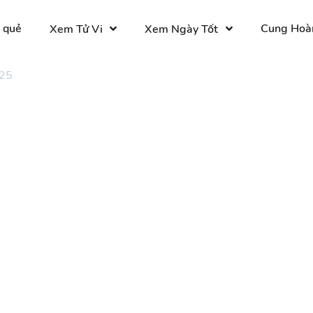
 quẻ
Cung Hoà
Xem Tử Vi
Xem Ngày Tốt
 25