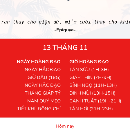
 răn thay cho giận dữ, mỉm cười thay cho kh
-Epiquya-
13 THÁNG 11
NGÀY HOÀNG ĐẠO
GIỜ HOÀNG ĐẠO
NGÀY HẮC ĐẠO
TÂN SỬU (1H-3H)
GIỜ DẬU (18G)
GIÁP THÌN (7H-9H)
NGÀY HẮC ĐẠO
BÍNH NGỌ (11H-13H)
THÁNG GIÁP TÝ
ĐINH MÙI (13H-15H)
NĂM QUÝ MẸO
CANH TUẤT (19H-21H)
TIẾT KHÍ: ĐÔNG CHÍ
TÂN HỢI (21H-23H)
Hôm nay