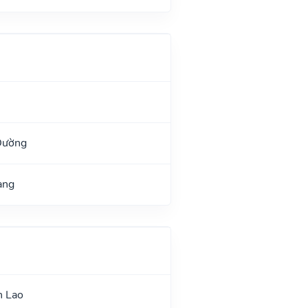
Đường
ang
n Lao