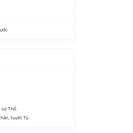
Tước
 sợ Thổ.
hân, tuyệt Tý.