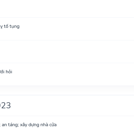
ỵ tố tụng
ới hỏi
023
; an táng; xây dựng nhà cửa