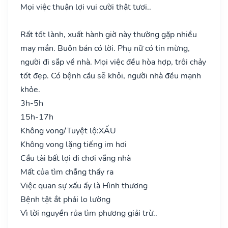
Mọi việc thuận lợi vui cười thật tươi..
Rất tốt lành, xuất hành giờ này thường gặp nhiều
may mắn. Buôn bán có lời. Phụ nữ có tin mừng,
người đi sắp về nhà. Mọi việc đều hòa hợp, trôi chảy
tốt đẹp. Có bệnh cầu sẽ khỏi, người nhà đều mạnh
khỏe.
3h-5h
15h-17h
Không vong/Tuyệt lộ:
XẤU
Không vong lặng tiếng im hơi
Cầu tài bất lợi đi chơi vắng nhà
Mất của tìm chẳng thấy ra
Việc quan sự xấu ấy là Hình thương
Bệnh tật ắt phải lo lường
Vì lời nguyền rủa tìm phương giải trừ..