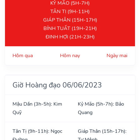
KỶ MÃO (5H-7H)
TÂN TỊ (9H-11H)
GIÁP THÂN (15H-17H)
BÍNH TUẤT (19H-21H)
ĐINH HỢI (21H-23H)
Hôm qua
Hôm nay
Ngày mai
Giờ Hoàng đạo 06/06/2023
Mậu Dần (3h-5h): Kim
Kỷ Mão (5h-7h): Bảo
Quỹ
Quang
Tân Tị (9h-11h): Ngọc
Giáp Thân (15h-17h):
Đường
Tư Mệnh