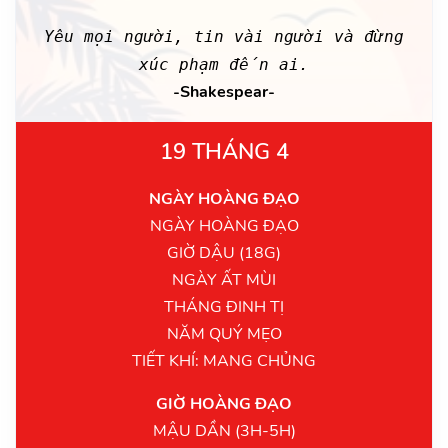
Yêu mọi người, tin vài người và đừng
xúc phạm đến ai.
-Shakespear-
19 THÁNG 4
NGÀY HOÀNG ĐẠO
NGÀY HOÀNG ĐẠO
GIỜ DẬU (18G)
NGÀY ẤT MÙI
THÁNG ĐINH TỊ
NĂM QUÝ MẸO
TIẾT KHÍ: MANG CHỦNG
GIỜ HOÀNG ĐẠO
MẬU DẦN (3H-5H)