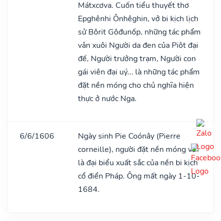
Mátxcơva. Cuốn tiểu thuyết thơ
Epghênhi Ônhêghin, vở bi kịch lịch
sử Bôrit Gôđunốp, những tác phẩm
vǎn xuôi Người da đen của Piôt đại
đế, Người trưởng trạm, Người con
gái viên đại uý... là những tác phẩm
đặt nền móng cho chủ nghĩa hiện
thực ở nước Nga.
6/6/1606
Ngày sinh Pie Coónây (Pierre
corneille), người đặt nền móng và
là đại biểu xuất sắc của nền bi kịch
cổ điển Pháp. Ông mất ngày 1-10-
1684.