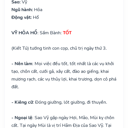
Sao:
Vỹ
Ngũ hành:
Hỏa
Động vật:
Hổ
VỸ HỎA HỔ
: Sầm Bành:
TỐT
(Kiết Tú) tướng tinh con cọp, chủ trị ngày thứ 3.
- Nên làm
: Mọi việc đều tốt, tốt nhất là các vụ khởi
tạo, chôn cất, cưới gả, xây cất, đào ao giếng, khai
mương rạch, các vụ thủy lợi, khai trương, dọn cỏ phá
đất.
- Kiêng cữ
: Đóng giường, lót giường, đi thuyền.
- Ngoại lệ
: Sao Vỹ gặp ngày Hợi, Mão, Mùi kỵ chôn
cất. Tại ngày Mùi là vị trí Hãm Địa của Sao Vỹ. Tại