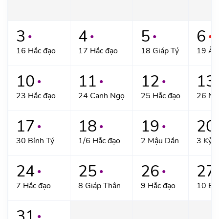
3
4
5
6
●
●
●
●
16 Hắc đạo
17 Hắc đạo
18 Giáp Tý
19 Ất
10
11
12
13
●
●
●
23 Hắc đạo
24 Canh Ngọ
25 Hắc đạo
26 Nh
17
18
19
20
●
●
●
30 Bính Tý
1/6 Hắc đạo
2 Mậu Dần
3 Kỷ 
24
25
26
27
●
●
●
7 Hắc đạo
8 Giáp Thân
9 Hắc đạo
10 Bí
31
●