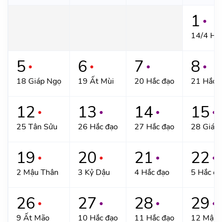
1
●
14/4 Hắ
5
6
7
8
●
●
●
●
18 Giáp Ngọ
19 Ất Mùi
20 Hắc đạo
21 Hắc 
12
13
14
15
●
●
●
●
25 Tân Sửu
26 Hắc đạo
27 Hắc đạo
28 Giáp 
19
20
21
22
●
●
●
●
2 Mậu Thân
3 Kỷ Dậu
4 Hắc đạo
5 Hắc đ
26
27
28
29
●
●
●
●
9 Ất Mão
10 Hắc đạo
11 Hắc đạo
12 Mậu 