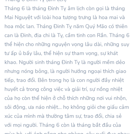
Tháng
6
là tháng Đinh
Tỵ
âm lịch còn gọi là tháng
Mai Nguyệt với loài hoa tượng trưng là hoa mai và
hoa mộc lan. Tháng
Đinh
Tỵ
năm
Quý Mão
có thiên
can là
Đinh
, địa chi là Tỵ, cầm tinh con Rắn. Tháng
6
thể hiện cho những nguyện vọng lâu dài, những suy
tư ấp ủ bấy lâu, thể hiện sự tham vọng, sự khát
khao. Người sinh tháng
Đinh
Tỵ là người mềm dẻo
nhưng nóng bỏng, là người hướng ngoại thích giao
tiếp, trao đổi. Bên trong họ là con người đầy nhiệt
huyết cả trong công việc và giải trí, sự nồng nhiệt
của họ còn thể hiện ở chỗ thích những nơi vui nhộn,
sôi động, ưa náo nhiệt… họ không giỏi che giấu cảm
xúc của mình mà thường tâm sự, trao đổi, chia sẻ
với mọi người. Tháng
6
còn là tháng bắt đầu của
mùa hè, với ánh nắng nhẹ nhàng, cây cuối đua nhau