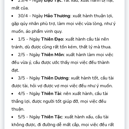
29/4 - Ngày
Đạo Tặc
: rất xấu, xuất hành bị hại,
mất của.
30/4 - Ngày
Hảo Thương
: xuất hành thuận lợi,
gặp qúy nhân phù trợ, làm mọi việc vừa lòng, như ý
muốn, áo phẩm vinh quy.
1/5 - Ngày
Thiên Đạo
: xuất hành cầu tài nên
tránh, dù được cũng rất tốn kém, thất lý mà thua.
2/5 - Ngày
Thiên Môn
: xuất hành làm mọi việc
đều vừa ý, cầu được ước thấy mọi việc đều thành
đạt.
3/5 - Ngày
Thiên Dương
: xuất hành tốt, cầu tài
được tài, hỏi vợ được vợ mọi việc đều như ý muốn.
4/5 - Ngày
Thiên Tài
: nên xuất hành, cầu tài
thắng lợi, được người tốt giúp đỡ, mọi việc đều
thuận.
5/5 - Ngày
Thiên Tặc
: xuất hành xấu, cầu tài
không được, đi đường dễ mất cắp, mọi việc đều rất