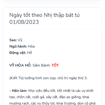
Ngày tốt theo Nhị thập bát tú
01/08/2023
Sao:
Vỹ
Ngũ hành:
Hỏa
Động vật:
Hổ
VỸ HỎA HỔ
: Sầm Bành:
TỐT
(Kiết Tú) tướng tinh con cọp, chủ trị ngày thứ 3.
- Nên làm
: Mọi việc đều tốt, tốt nhất là các vụ khởi
tạo, chôn cất, cưới gả, xây cất, đào ao giếng, khai
mương rạch, các vụ thủy lợi, khai trương, dọn cỏ phá