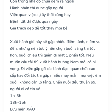
Còn trong nhà đó chưa đem ra ngoài
Hành nhân thì được gặp người
Việc quan việc sự ấy thời cùng hay
Bệnh tật thì được qua ngày
Gia trạch đẹp đẽ tốt thay mọi bề..
Xuất hành giờ này sẽ gặp nhiều điềm lành, niềm vui
đến, nhưng nên lưu ý nên chọn buổi sáng thì tốt
hơn, buổi chiều thì giảm đi mất 1 phần tốt. Nếu
muốn cầu tài thì xuất hành hướng Nam mới có hi
vọng. Đi việc gặp gỡ các lãnh đạo, quan chức cao
cấp hay đối tác thì gặp nhiều may mắn, mọi việc êm
xuôi, không cần lo lắng. Chăn nuôi đều thuận lợi,
người đi có tin về.
1h-3h
13h-15h
Lưu niên:
XẤU