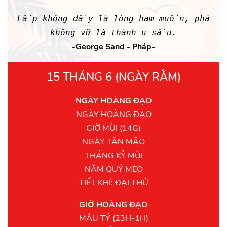
Lấp không đầy là lòng ham muốn, phá
không vỡ là thành u sầu.
-George Sand - Pháp-
15 THÁNG 6 (NGÀY RẰM)
NGÀY HOÀNG ĐẠO
NGÀY HOÀNG ĐẠO
GIỜ MÙI (14G)
NGÀY TÂN MÃO
THÁNG KỶ MÙI
NĂM QUÝ MẸO
TIẾT KHÍ: ĐẠI THỬ
GIỜ HOÀNG ĐẠO
MẬU TÝ (23H-1H)