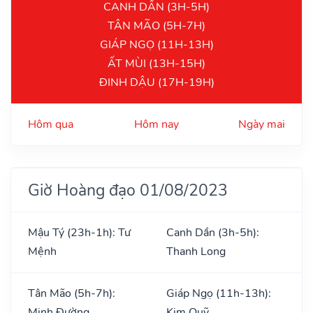
CANH DẦN (3H-5H)
TÂN MÃO (5H-7H)
GIÁP NGỌ (11H-13H)
ẤT MÙI (13H-15H)
ĐINH DẬU (17H-19H)
Hôm qua
Hôm nay
Ngày mai
Giờ Hoàng đạo 01/08/2023
Mậu Tý (23h-1h): Tư
Canh Dần (3h-5h):
Mệnh
Thanh Long
Tân Mão (5h-7h):
Giáp Ngọ (11h-13h):
Minh Đường
Kim Quỹ