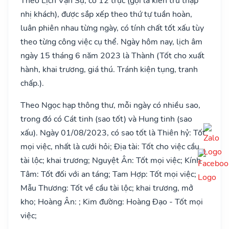
Theo Lịch Vạn Sự, có 12 trực (gọi là kiến trừ thập
nhị khách), được sắp xếp theo thứ tự tuần hoàn,
luân phiên nhau từng ngày, có tính chất tốt xấu tùy
theo từng công việc cụ thể. Ngày hôm nay, lịch âm
ngày 15 tháng 6 năm 2023 là Thành (Tốt cho xuất
hành, khai trương, giá thú. Tránh kiện tụng, tranh
chấp.).
Theo Ngọc hạp thông thư, mỗi ngày có nhiều sao,
trong đó có Cát tinh (sao tốt) và Hung tinh (sao
xấu). Ngày 01/08/2023, có sao tốt là Thiên hỷ: Tốt
mọi việc, nhất là cưới hỏi; Địa tài: Tốt cho việc cầu
tài lộc; khai trương; Nguyệt Ân: Tốt mọi việc; Kính
Tâm: Tốt đối với an táng; Tam Hợp: Tốt mọi việc;
Mẫu Thương: Tốt về cầu tài lộc; khai trương, mở
kho; Hoàng Ân: ; Kim đường: Hoàng Đạo - Tốt mọi
việc;