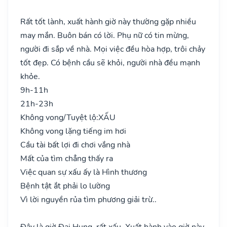
Rất tốt lành, xuất hành giờ này thường gặp nhiều
may mắn. Buôn bán có lời. Phụ nữ có tin mừng,
người đi sắp về nhà. Mọi việc đều hòa hợp, trôi chảy
tốt đẹp. Có bệnh cầu sẽ khỏi, người nhà đều mạnh
khỏe.
9h-11h
21h-23h
Không vong/Tuyệt lộ:
XẤU
Không vong lặng tiếng im hơi
Cầu tài bất lợi đi chơi vắng nhà
Mất của tìm chẳng thấy ra
Việc quan sự xấu ấy là Hình thương
Bệnh tật ắt phải lo lường
Vì lời nguyền rủa tìm phương giải trừ..
Đây là giờ Đại Hung, rất xấu. Xuất hành vào giờ này