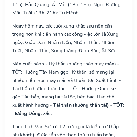
11h): Bảo Quang, Ất Mùi (13h-15h): Ngọc Đường,
Mậu Tuất (19h-21h): Tư Mệnh
Ngày hôm nay, các tuổi xung khắc sau nên cẩn
trọng hơn khi tiến hành các công việc lớn là Xung
ngày: Giáp Dần, Nhâm Dần, Nhâm Thân, Nhâm
Tuất, Nhâm Thìn, Xung tháng: Đinh Sửu, Ất Sửu, .
Nên xuất hành - Hỷ thần (hướng thần may mắn) -
TỐT: Hướng Tây Nam gặp Hỷ thần, sẽ mang lại
nhiều niềm vui, may mắn và thuận lợi. Xuất hành -
Tài thần (hướng thần tài) - TỐT: Hướng Đông sẽ
gặp Tài thần, mang lại tài lộc, tiền bạc. Hạn chế
xuất hành hướng
- Tài thần (hướng thần tài) - TỐT:
Hướng Đông
, xấu.
Theo Lịch Vạn Sự, có 12 trực (gọi là kiến trừ thập
nhị khách), được sắp xếp theo thứ tự tuần hoàn,