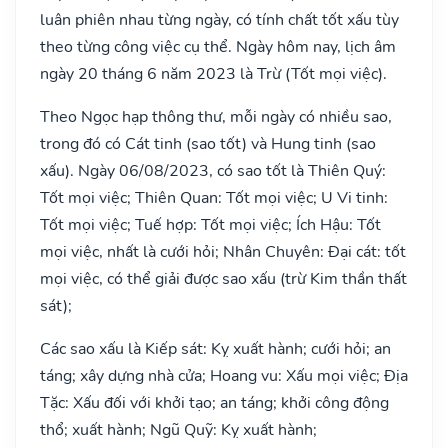
luân phiên nhau từng ngày, có tính chất tốt xấu tùy
theo từng công việc cụ thể. Ngày hôm nay, lịch âm
ngày 20 tháng 6 năm 2023 là Trừ (Tốt mọi việc).
Theo Ngọc hạp thông thư, mỗi ngày có nhiều sao,
trong đó có Cát tinh (sao tốt) và Hung tinh (sao
xấu). Ngày 06/08/2023, có sao tốt là Thiên Quý:
Tốt mọi việc; Thiên Quan: Tốt mọi việc; U Vi tinh:
Tốt mọi việc; Tuế hợp: Tốt mọi việc; Ích Hậu: Tốt
mọi việc, nhất là cưới hỏi; Nhân Chuyên: Đại cát: tốt
mọi việc, có thể giải được sao xấu (trừ Kim thần thất
sát);
Các sao xấu là Kiếp sát: Kỵ xuất hành; cưới hỏi; an
táng; xây dựng nhà cửa; Hoang vu: Xấu mọi việc; Địa
Tặc: Xấu đối với khởi tạo; an táng; khởi công động
thổ; xuất hành; Ngũ Quỹ: Kỵ xuất hành;