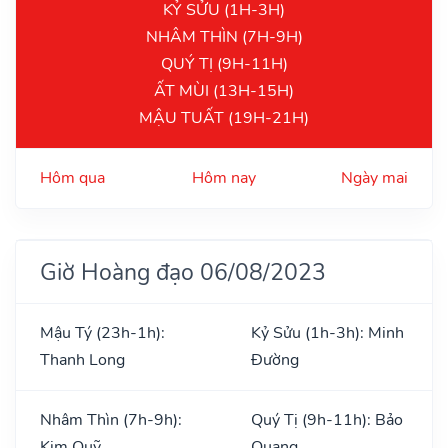
KỶ SỬU (1H-3H)
NHÂM THÌN (7H-9H)
QUÝ TỊ (9H-11H)
ẤT MÙI (13H-15H)
MẬU TUẤT (19H-21H)
Hôm qua
Hôm nay
Ngày mai
Giờ Hoàng đạo 06/08/2023
Mậu Tý (23h-1h):
Kỷ Sửu (1h-3h): Minh
Thanh Long
Đường
Nhâm Thìn (7h-9h):
Quý Tị (9h-11h): Bảo
Kim Quỹ
Quang