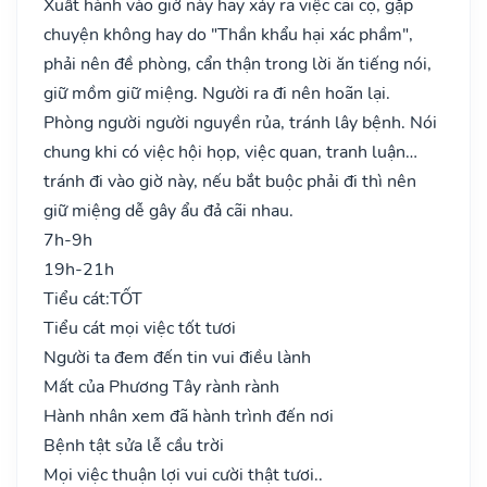
Xuất hành vào giờ này hay xảy ra việc cãi cọ, gặp
chuyện không hay do "Thần khẩu hại xác phầm",
phải nên đề phòng, cẩn thận trong lời ăn tiếng nói,
giữ mồm giữ miệng. Người ra đi nên hoãn lại.
Phòng người người nguyền rủa, tránh lây bệnh. Nói
chung khi có việc hội họp, việc quan, tranh luận…
tránh đi vào giờ này, nếu bắt buộc phải đi thì nên
giữ miệng dễ gây ẩu đả cãi nhau.
7h-9h
19h-21h
Tiểu cát:
TỐT
Tiểu cát mọi việc tốt tươi
Người ta đem đến tin vui điều lành
Mất của Phương Tây rành rành
Hành nhân xem đã hành trình đến nơi
Bệnh tật sửa lễ cầu trời
Mọi việc thuận lợi vui cười thật tươi..