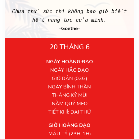
Chưa thử sức thì không bao giờ biết
hết năng lực của mình.
-Goethe-
20 THÁNG 6
NGÀY HOÀNG ĐẠO
NGÀY HẮC ĐẠO
GIỜ DẦN (03G)
NGÀY BÍNH THÂN
THÁNG KỶ MÙI
NĂM QUÝ MẸO
TIẾT KHÍ: ĐẠI THỬ
GIỜ HOÀNG ĐẠO
MẬU TÝ (23H-1H)