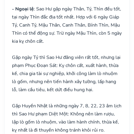
- Ngoại lệ
: Sao Hư gặp ngày Thân, Tý, Thìn đều tốt,
tại ngày Thìn đắc địa tốt nhất. Hợp với 6 ngày Giáp
Tý, Canh Tý, Mậu Thân, Canh Thân, Bính Thìn, Mậu
Thìn có thể động sự. Trừ ngày Mậu Thìn, còn 5 ngày
kia kỵ chôn cất.
Gặp ngày Tý thì Sao Hư đăng viên rất tốt, nhưng lại
phạm Phục Đoạn Sát: Kỵ chôn cất, xuất hành, thừa
kế, chia gia tài sự nghiệp, khởi công làm lò nhuộm
lò gốm, nhưng nên tiến hành xây tường, lấp hang
lỗ, làm cầu tiêu, kết dứt điều hung hại.
Gặp Huyền Nhật là những ngày 7, 8, 22, 23 âm lịch
thì Sao Hư phạm Diệt Một: Không nên làm rượu,
lập lò gốm lò nhuộm, vào làm hành chính, thừa kế,
kỵ nhất là đi thuyền không tránh khỏi rủi ro.