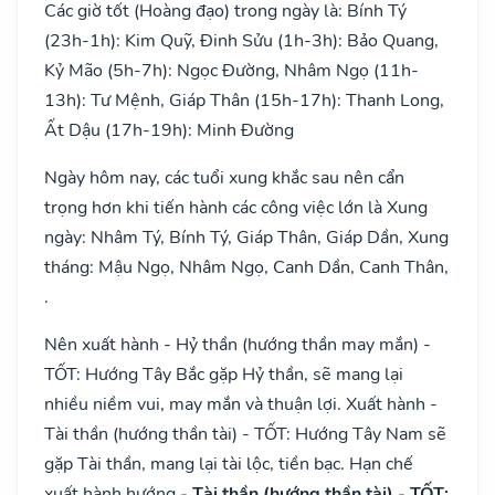
Các giờ tốt (Hoàng đạo) trong ngày là: Bính Tý
(23h-1h): Kim Quỹ, Đinh Sửu (1h-3h): Bảo Quang,
Kỷ Mão (5h-7h): Ngọc Đường, Nhâm Ngọ (11h-
13h): Tư Mệnh, Giáp Thân (15h-17h): Thanh Long,
Ất Dậu (17h-19h): Minh Đường
Ngày hôm nay, các tuổi xung khắc sau nên cẩn
trọng hơn khi tiến hành các công việc lớn là Xung
ngày: Nhâm Tý, Bính Tý, Giáp Thân, Giáp Dần, Xung
tháng: Mậu Ngọ, Nhâm Ngọ, Canh Dần, Canh Thân,
.
Nên xuất hành - Hỷ thần (hướng thần may mắn) -
TỐT: Hướng Tây Bắc gặp Hỷ thần, sẽ mang lại
nhiều niềm vui, may mắn và thuận lợi. Xuất hành -
Tài thần (hướng thần tài) - TỐT: Hướng Tây Nam sẽ
gặp Tài thần, mang lại tài lộc, tiền bạc. Hạn chế
xuất hành hướng
- Tài thần (hướng thần tài) - TỐT: