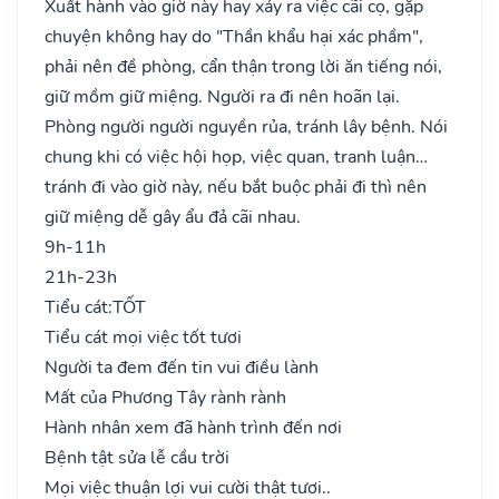
Xuất hành vào giờ này hay xảy ra việc cãi cọ, gặp
chuyện không hay do "Thần khẩu hại xác phầm",
phải nên đề phòng, cẩn thận trong lời ăn tiếng nói,
giữ mồm giữ miệng. Người ra đi nên hoãn lại.
Phòng người người nguyền rủa, tránh lây bệnh. Nói
chung khi có việc hội họp, việc quan, tranh luận…
tránh đi vào giờ này, nếu bắt buộc phải đi thì nên
giữ miệng dễ gây ẩu đả cãi nhau.
9h-11h
21h-23h
Tiểu cát:
TỐT
Tiểu cát mọi việc tốt tươi
Người ta đem đến tin vui điều lành
Mất của Phương Tây rành rành
Hành nhân xem đã hành trình đến nơi
Bệnh tật sửa lễ cầu trời
Mọi việc thuận lợi vui cười thật tươi..