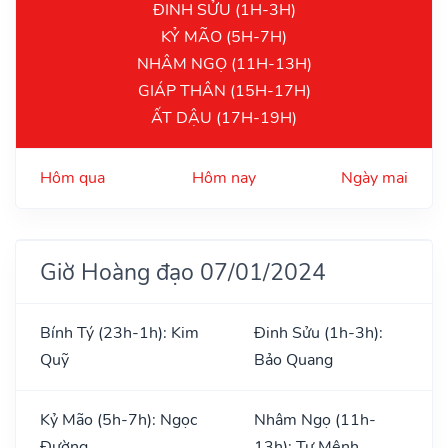
ĐINH SỬU (1H-3H)
KỶ MÃO (5H-7H)
NHÂM NGỌ (11H-13H)
GIÁP THÂN (15H-17H)
ẤT DẬU (17H-19H)
Hôm qua
Hôm nay
Ngày mai
Giờ Hoàng đạo 07/01/2024
Bính Tý (23h-1h): Kim
Đinh Sửu (1h-3h):
Quỹ
Bảo Quang
Kỷ Mão (5h-7h): Ngọc
Nhâm Ngọ (11h-
Đường
13h): Tư Mệnh