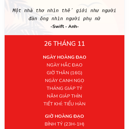
Một nhà thơ nhìn thế giới như người
đàn ông nhìn người phụ nữ
-Swift - Anh-
26 THÁNG 11
NGÀY HOÀNG ĐẠO
NGÀY HẮC ĐẠO
GIỜ THÂN (16G)
NGÀY CANH NGỌ
THÁNG GIÁP TÝ
NĂM GIÁP THÌN
TIẾT KHÍ: TIỂU HÀN
GIỜ HOÀNG ĐẠO
BÍNH TÝ (23H-1H)