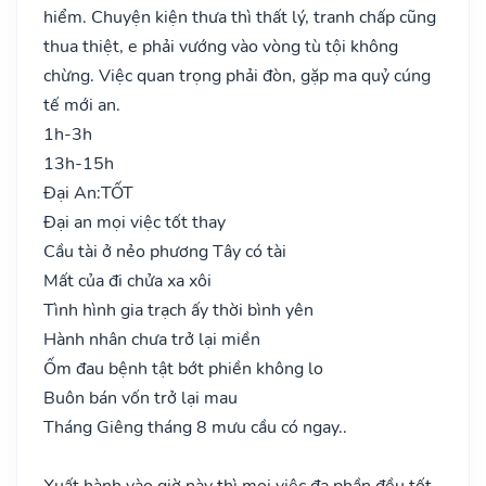
hiểm. Chuyện kiện thưa thì thất lý, tranh chấp cũng
thua thiệt, e phải vướng vào vòng tù tội không
chừng. Việc quan trọng phải đòn, gặp ma quỷ cúng
tế mới an.
1h-3h
13h-15h
Đại An:
TỐT
Đại an mọi việc tốt thay
Cầu tài ở nẻo phương Tây có tài
Mất của đi chửa xa xôi
Tình hình gia trạch ấy thời bình yên
Hành nhân chưa trở lại miền
Ốm đau bệnh tật bớt phiền không lo
Buôn bán vốn trở lại mau
Tháng Giêng tháng 8 mưu cầu có ngay..
Xuất hành vào giờ này thì mọi việc đa phần đều tốt