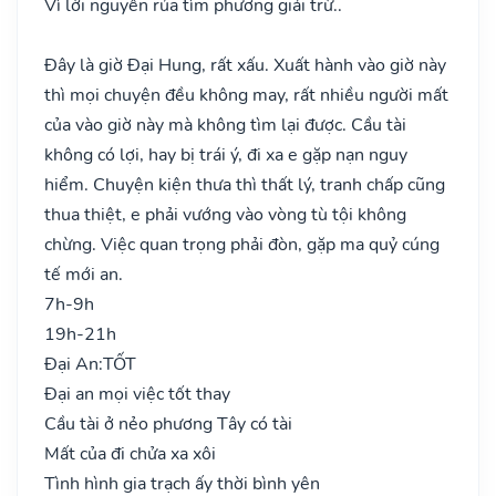
Vì lời nguyền rủa tìm phương giải trừ..
Đây là giờ Đại Hung, rất xấu. Xuất hành vào giờ này
thì mọi chuyện đều không may, rất nhiều người mất
của vào giờ này mà không tìm lại được. Cầu tài
không có lợi, hay bị trái ý, đi xa e gặp nạn nguy
hiểm. Chuyện kiện thưa thì thất lý, tranh chấp cũng
thua thiệt, e phải vướng vào vòng tù tội không
chừng. Việc quan trọng phải đòn, gặp ma quỷ cúng
tế mới an.
7h-9h
19h-21h
Đại An:
TỐT
Đại an mọi việc tốt thay
Cầu tài ở nẻo phương Tây có tài
Mất của đi chửa xa xôi
Tình hình gia trạch ấy thời bình yên