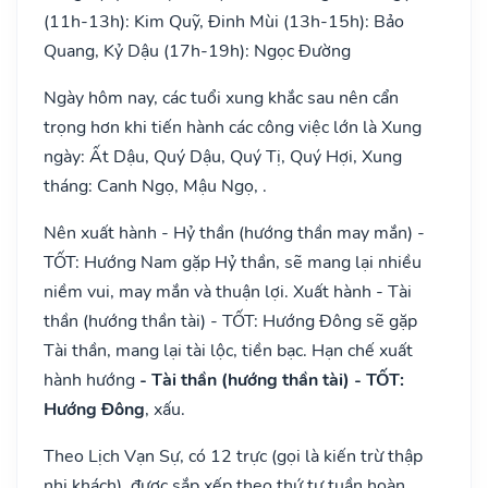
(11h-13h): Kim Quỹ, Đinh Mùi (13h-15h): Bảo
Quang, Kỷ Dậu (17h-19h): Ngọc Đường
Ngày hôm nay, các tuổi xung khắc sau nên cẩn
trọng hơn khi tiến hành các công việc lớn là Xung
ngày: Ất Dậu, Quý Dậu, Quý Tị, Quý Hợi, Xung
tháng: Canh Ngọ, Mậu Ngọ, .
Nên xuất hành - Hỷ thần (hướng thần may mắn) -
TỐT: Hướng Nam gặp Hỷ thần, sẽ mang lại nhiều
niềm vui, may mắn và thuận lợi. Xuất hành - Tài
thần (hướng thần tài) - TỐT: Hướng Đông sẽ gặp
Tài thần, mang lại tài lộc, tiền bạc. Hạn chế xuất
hành hướng
- Tài thần (hướng thần tài) - TỐT:
Hướng Đông
, xấu.
Theo Lịch Vạn Sự, có 12 trực (gọi là kiến trừ thập
nhị khách), được sắp xếp theo thứ tự tuần hoàn,