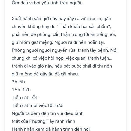
Ốm đau vì bởi yêu tinh trêu người..
Xuất hành vào giờ này hay xảy ra việc cãi cọ, gặp
chuyện không hay do "Thần khẩu hại xác phầm",
phải nên đề phòng, cẩn thận trong lời ăn tiếng nói,
giữ mồm giữ miệng. Người ra đi nên hoãn lại.
Phòng người người nguyền rủa, tránh lây bệnh. Nói
chung khi có việc hội họp, việc quan, tranh luận…
tránh đi vào giờ này, nếu bắt buộc phải đi thì nên
giữ miệng dễ gây ẩu đả cãi nhau.
3h-5h
15h-17h
Tiểu cát:
TỐT
Tiểu cát mọi việc tốt tươi
Người ta đem đến tin vui điều lành
Mất của Phương Tây rành rành
Hành nhân xem đã hành trình đến nơi