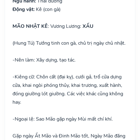
Ngũ hành:
Thái dương
Động vật:
Kê (con gà)
MÃO NHẬT KÊ
: Vương Lương:
XẤU
(Hung Tú) Tướng tinh con gà, chủ trị ngày chủ nhật.
-
Nên làm: Xây dựng, tạo tác.
-
Kiêng cữ: Chôn cất (đại kỵ), cưới gả, trổ cửa dựng
cửa, khai ngòi phóng thủy, khai trương, xuất hành,
đóng giường lót giường. Các việc khác cũng không
hay.
-
Ngoại lệ: Sao Mão gặp ngày Mùi mất chí khí.
Gặp ngày Ất Mão và Đinh Mão tốt, Ngày Mão đăng