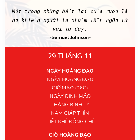
Một trong những bất lợi của rượu là
nó khiến người ta nhầm lẫn ngôn từ
với tư duy.
-Samuel Johnson-
29 THÁNG 11
NGÀY HOÀNG ĐẠO
NGÀY HOÀNG ĐẠO
GIỜ MÃO (06G)
NGÀY ĐINH MÃO
THÁNG BÍNH TÝ
NĂM GIÁP THÌN
TIẾT KHÍ: ĐÔNG CHÍ
GIỜ HOÀNG ĐẠO