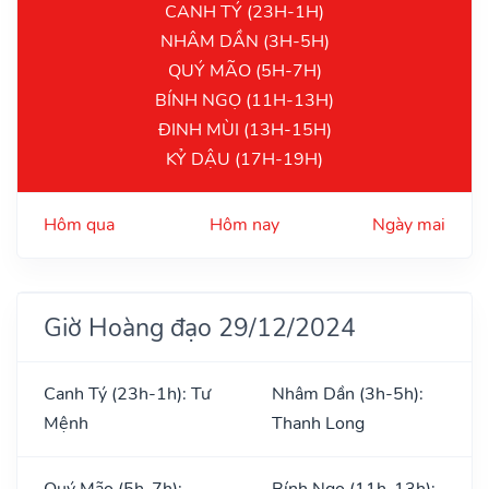
CANH TÝ (23H-1H)
NHÂM DẦN (3H-5H)
QUÝ MÃO (5H-7H)
BÍNH NGỌ (11H-13H)
ĐINH MÙI (13H-15H)
KỶ DẬU (17H-19H)
Hôm qua
Hôm nay
Ngày mai
Giờ Hoàng đạo 29/12/2024
Canh Tý (23h-1h): Tư
Nhâm Dần (3h-5h):
Mệnh
Thanh Long
Quý Mão (5h-7h):
Bính Ngọ (11h-13h):