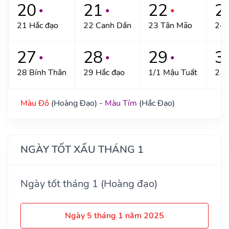
20
21
22
2
●
●
●
21 Hắc đạo
22 Canh Dần
23 Tân Mão
24 
27
28
29
3
●
●
●
28 Bính Thân
29 Hắc đạo
1/1 Mậu Tuất
2 H
Màu Đỏ
(Hoàng Đạo) -
Màu Tím
(Hắc Đạo)
NGÀY TỐT XẤU THÁNG 1
Ngày tốt tháng 1 (Hoàng đạo)
Ngày 5 tháng 1 năm 2025