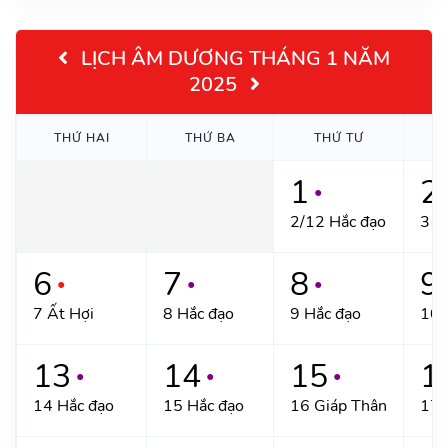
LỊCH ÂM DƯƠNG THÁNG 1 NĂM
2025
THỨ HAI
THỨ BA
THỨ TƯ
T
1
2
●
2/12 Hắc đạo
3 H
6
7
8
9
●
●
●
7 Ất Hợi
8 Hắc đạo
9 Hắc đạo
10 
13
14
15
1
●
●
●
14 Hắc đạo
15 Hắc đạo
16 Giáp Thân
17 