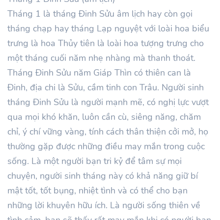
Tháng
1
là tháng Đinh
Sửu
âm lịch hay còn gọi
tháng chạp hay tháng Lạp nguyệt với loài hoa biểu
trưng là hoa Thủy tiên là loài hoa tượng trưng cho
một tháng cuối năm nhẹ nhàng mà thanh thoát.
Tháng
Đinh
Sửu
năm
Giáp Thìn
có thiên can là
Đinh
, địa chi là Sửu, cầm tinh con Trâu. Người sinh
tháng
Đinh
Sửu là người mạnh mẽ, có nghị lực vượt
qua mọi khó khăn, luôn
cần cù, siêng năng, chăm
chỉ, ý chí vững vàng, tính cách
thân thiện cởi mở, họ
thường gặp được những điều may mắn trong cuộc
sống.
Là một người bạn tri kỷ để tâm sự mọi
chuyện, người sinh tháng này có khả năng giữ bí
mật tốt, tốt bụng, nhiệt tình và có thể cho bạn
những lời khuyên hữu ích. Là người sống thiên về
tình cảm, bạn sẽ thấy rất may mắn khi có người bạn