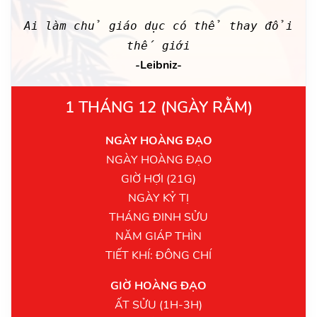
Ai làm chủ giáo dục có thể thay đổi
thế giới
-Leibniz-
1 THÁNG 12 (NGÀY RẰM)
NGÀY HOÀNG ĐẠO
NGÀY HOÀNG ĐẠO
GIỜ HỢI (21G)
NGÀY KỶ TỊ
THÁNG ĐINH SỬU
NĂM GIÁP THÌN
TIẾT KHÍ: ĐÔNG CHÍ
GIỜ HOÀNG ĐẠO
ẤT SỬU (1H-3H)