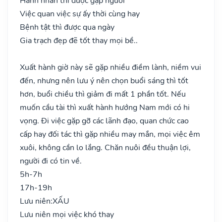
Hành nhân thì được gặp người
Việc quan việc sự ấy thời cùng hay
Bệnh tật thì được qua ngày
Gia trạch đẹp đẽ tốt thay mọi bề..
Xuất hành giờ này sẽ gặp nhiều điềm lành, niềm vui
đến, nhưng nên lưu ý nên chọn buổi sáng thì tốt
hơn, buổi chiều thì giảm đi mất 1 phần tốt. Nếu
muốn cầu tài thì xuất hành hướng Nam mới có hi
vọng. Đi việc gặp gỡ các lãnh đạo, quan chức cao
cấp hay đối tác thì gặp nhiều may mắn, mọi việc êm
xuôi, không cần lo lắng. Chăn nuôi đều thuận lợi,
người đi có tin về.
5h-7h
17h-19h
Lưu niên:
XẤU
Lưu niên mọi việc khó thay