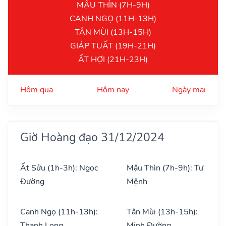
MẬU THÌN (7H-9H)
CANH NGỌ (11H-13H)
TÂN MÙI (13H-15H)
GIÁP TUẤT (19H-21H)
ẤT HỢI (21H-23H)
Hôm qua
Hôm nay
Ngày mai
Giờ Hoàng đạo 31/12/2024
Ất Sửu (1h-3h): Ngọc
Mậu Thìn (7h-9h): Tư
Đường
Mệnh
Canh Ngọ (11h-13h):
Tân Mùi (13h-15h):
Thanh Long
Minh Đường