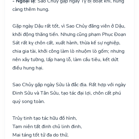
- Ngoại lệ
: Sao Chủy gặp ngày Tỵ bị đoạt khí, hung
càng thêm hung.
Gặp ngày Dậu rất tốt, vì Sao Chủy đăng viên ở Dậu,
khởi động thăng tiến. Nhưng cũng phạm Phục Đoạn
Sát rất kỵ chôn cất, xuất hành, thừa kế sự nghiệp,
chia gia tài, khởi công làm lò nhuộm lò gốm; nhưng
nên xây tường, lấp hang lỗ, làm cầu tiêu, kết dứt
điều hung hại.
Sao Chủy gặp ngày Sửu là đắc địa. Rất hợp với ngày
Đinh Sửu và Tân Sửu, tạo tác đại lợi, chôn cất phú
quý song toàn.
Trủy tinh tạo tác hữu đồ hình,
Tam niên tất đinh chủ linh đinh,
Mai táng tốt tử đa do thử,