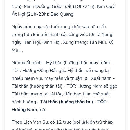
15h): Minh Đường, Giáp Tuất (19h-21h): Kim Quỹ,
Ất Hợi (21h-23h): Bảo Quang
Ngày hôm nay, các tuổi xung khắc sau nên cẩn
trọng hơn khi tiến hành các công việc lớn là Xung
ngày: Tân Hợi, Đinh Hợi, Xung tháng: Tân Mùi, Kỷ
Mùi, .
Nên xuất hành - Hỷ thần (hướng thần may mắn) -
TỐT: Hướng Đông Bắc gặp Hỷ thần, sẽ mang lại
nhiều niềm vui, may mắn và thuận lợi. Xuất hành -
Tài thần (hướng thần tài) - TỐT: Hướng Nam sẽ gặp
Tài thần, mang lại tài lộc, tiền bạc. Hạn chế xuất
hành hướng
- Tài thần (hướng thần tài) - TỐT:
Hướng Nam
, xấu.
Theo Lịch Vạn Sự, có 12 trực (gọi là kiến trừ thập
nhị khách), được sắp xếp theo thứ tự tuần hoàn,