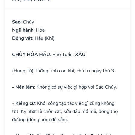
Sao:
Chủy
Ngũ hành:
Hỏa
Động vật:
Hầu (Khỉ)
CHỦY HỎA HẦU
: Phó Tuấn:
XẤU
(Hung Tú) Tướng tinh con khỉ, chủ trị ngày thứ 3.
- Nên làm
: Không có sự việc gì hợp với Sao Chủy.
- Kiêng cữ
: Khởi công tạo tác việc gì cũng không
tốt. Kỵ nhất là chôn cất, sửa đắp mồ mả, đóng thọ
đường (đóng hòm để sẵn).