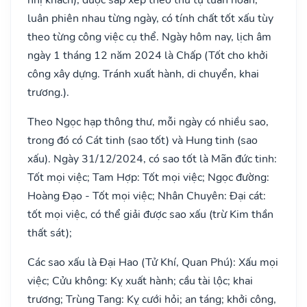
luân phiên nhau từng ngày, có tính chất tốt xấu tùy
theo từng công việc cụ thể. Ngày hôm nay, lịch âm
ngày 1 tháng 12 năm 2024 là Chấp (Tốt cho khởi
công xây dựng. Tránh xuất hành, di chuyển, khai
trương.).
Theo Ngọc hạp thông thư, mỗi ngày có nhiều sao,
trong đó có Cát tinh (sao tốt) và Hung tinh (sao
xấu). Ngày 31/12/2024, có sao tốt là Mãn đức tinh:
Tốt mọi việc; Tam Hợp: Tốt mọi việc; Ngọc đường:
Hoàng Đạo - Tốt mọi việc; Nhân Chuyên: Đại cát:
tốt mọi việc, có thể giải được sao xấu (trừ Kim thần
thất sát);
Các sao xấu là Đại Hao (Tử Khí, Quan Phú): Xấu mọi
việc; Cửu không: Kỵ xuất hành; cầu tài lộc; khai
trương; Trùng Tang: Kỵ cưới hỏi; an táng; khởi công,