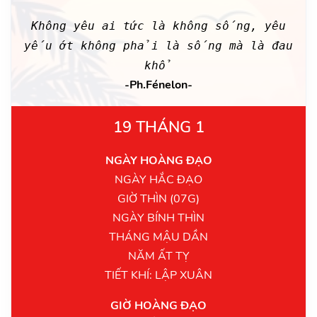
Không yêu ai tức là không sống, yêu
yếu ớt không phải là sống mà là đau
khổ
-Ph.Fénelon-
19 THÁNG 1
NGÀY HOÀNG ĐẠO
NGÀY HẮC ĐẠO
GIỜ THÌN (07G)
NGÀY BÍNH THÌN
THÁNG MẬU DẦN
NĂM ẤT TỴ
TIẾT KHÍ: LẬP XUÂN
GIỜ HOÀNG ĐẠO