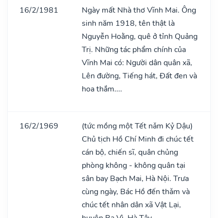
16/2/1981
Ngày mất Nhà thơ Vĩnh Mai. Ông
sinh năm 1918, tên thật là
Nguyễn Hoằng, quê ở tỉnh Quảng
Trị. Những tác phẩm chính của
Vĩnh Mai có: Người dân quân xã,
Lên đường, Tiếng hát, Đất đen và
hoa thắm....
16/2/1969
(tức mồng một Tết nǎm Kỷ Dậu)
Chủ tịch Hồ Chí Minh đi chúc tết
cán bộ, chiến sĩ, quân chủng
phòng không - không quân tại
sân bay Bạch Mai, Hà Nội. Trưa
cùng ngày, Bác Hồ đến thǎm và
chúc tết nhân dân xã Vật Lại,
huyện Ba Vì, Hà Tây.