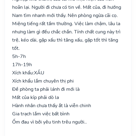
hoãn lại. Người đi chưa có tin về. Mất của, đi hướng
Nam tìm nhanh mới thấy. Nên phòng ngừa cãi cọ.
Miệng tiếng rất tầm thường. Việc làm chậm, lâu la
nhưng làm gì đều chắc chắn. Tính chất cung này trì
trệ, kéo dài, gặp xấu thì tăng xấu, gặp tốt thì tăng
tốt.
5h-7h
17h-19h
Xích khẩu:
XẤU
Xích khẩu lắm chuyên thị phi
Đề phòng ta phải lánh đi mới là
Mất của kíp phải dò la
Hành nhân chưa thấy ắt là viễn chinh
Gia trạch lắm việc bất bình
Ốm đau vì bởi yêu tinh trêu người..