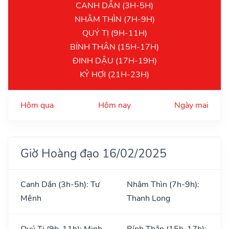
CANH DẦN (3H-5H)
NHÂM THÌN (7H-9H)
QUÝ TỊ (9H-11H)
BÍNH THÂN (15H-17H)
ĐINH DẬU (17H-19H)
KỶ HỢI (21H-23H)
Hôm qua
Hôm nay
Ngày mai
Giờ Hoàng đạo 16/02/2025
Canh Dần (3h-5h): Tư
Nhâm Thìn (7h-9h):
Mệnh
Thanh Long
Quý Tị (9h-11h): Minh
Bính Thân (15h-17h):