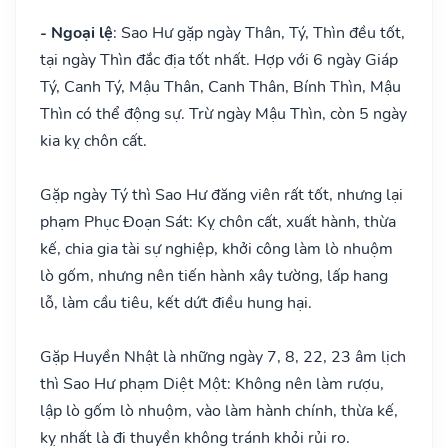
- Ngoại lệ
: Sao Hư gặp ngày Thân, Tý, Thìn đều tốt,
tại ngày Thìn đắc địa tốt nhất. Hợp với 6 ngày Giáp
Tý, Canh Tý, Mậu Thân, Canh Thân, Bính Thìn, Mậu
Thìn có thể động sự. Trừ ngày Mậu Thìn, còn 5 ngày
kia kỵ chôn cất.
Gặp ngày Tý thì Sao Hư đăng viên rất tốt, nhưng lại
phạm Phục Đoạn Sát: Kỵ chôn cất, xuất hành, thừa
kế, chia gia tài sự nghiệp, khởi công làm lò nhuộm
lò gốm, nhưng nên tiến hành xây tường, lấp hang
lỗ, làm cầu tiêu, kết dứt điều hung hại.
Gặp Huyền Nhật là những ngày 7, 8, 22, 23 âm lịch
thì Sao Hư phạm Diệt Một: Không nên làm rượu,
lập lò gốm lò nhuộm, vào làm hành chính, thừa kế,
kỵ nhất là đi thuyền không tránh khỏi rủi ro.