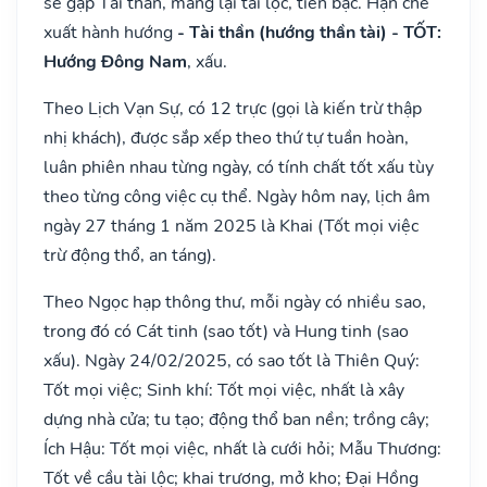
sẽ gặp Tài thần, mang lại tài lộc, tiền bạc. Hạn chế
xuất hành hướng
- Tài thần (hướng thần tài) - TỐT:
Hướng Đông Nam
, xấu.
Theo Lịch Vạn Sự, có 12 trực (gọi là kiến trừ thập
nhị khách), được sắp xếp theo thứ tự tuần hoàn,
luân phiên nhau từng ngày, có tính chất tốt xấu tùy
theo từng công việc cụ thể. Ngày hôm nay, lịch âm
ngày 27 tháng 1 năm 2025 là Khai (Tốt mọi việc
trừ động thổ, an táng).
Theo Ngọc hạp thông thư, mỗi ngày có nhiều sao,
trong đó có Cát tinh (sao tốt) và Hung tinh (sao
xấu). Ngày 24/02/2025, có sao tốt là Thiên Quý:
Tốt mọi việc; Sinh khí: Tốt mọi việc, nhất là xây
dựng nhà cửa; tu tạo; động thổ ban nền; trồng cây;
Ích Hậu: Tốt mọi việc, nhất là cưới hỏi; Mẫu Thương:
Tốt về cầu tài lộc; khai trương, mở kho; Đại Hồng