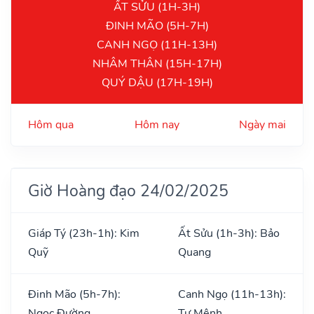
ẤT SỬU (1H-3H)
ĐINH MÃO (5H-7H)
CANH NGỌ (11H-13H)
NHÂM THÂN (15H-17H)
QUÝ DẬU (17H-19H)
Hôm qua
Hôm nay
Ngày mai
Giờ Hoàng đạo 24/02/2025
Giáp Tý (23h-1h): Kim
Ất Sửu (1h-3h): Bảo
Quỹ
Quang
Đinh Mão (5h-7h):
Canh Ngọ (11h-13h):
Ngọc Đường
Tư Mệnh