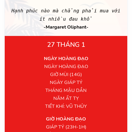
Hạnh phúc nào mà chẳng phải mua với
ít nhiều đau khổ
-Margaret Oliphant-
27 THÁNG 1
NGÀY HOÀNG ĐẠO
NGÀY HOÀNG ĐẠO
GIỜ MÙI (14G)
NGÀY GIÁP TÝ
THÁNG MẬU DẦN
NĂM ẤT TỴ
TIẾT KHÍ: VŨ THỦY
GIỜ HOÀNG ĐẠO
GIÁP TÝ (23H-1H)