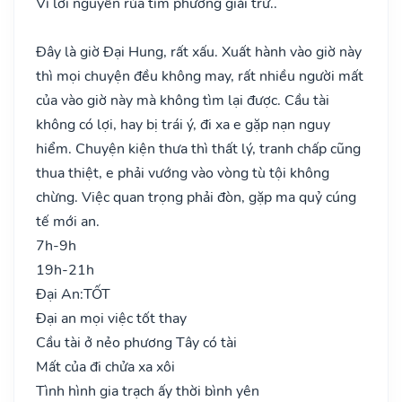
Vì lời nguyền rủa tìm phương giải trừ..
Đây là giờ Đại Hung, rất xấu. Xuất hành vào giờ này
thì mọi chuyện đều không may, rất nhiều người mất
của vào giờ này mà không tìm lại được. Cầu tài
không có lợi, hay bị trái ý, đi xa e gặp nạn nguy
hiểm. Chuyện kiện thưa thì thất lý, tranh chấp cũng
thua thiệt, e phải vướng vào vòng tù tội không
chừng. Việc quan trọng phải đòn, gặp ma quỷ cúng
tế mới an.
7h-9h
19h-21h
Đại An:
TỐT
Đại an mọi việc tốt thay
Cầu tài ở nẻo phương Tây có tài
Mất của đi chửa xa xôi
Tình hình gia trạch ấy thời bình yên