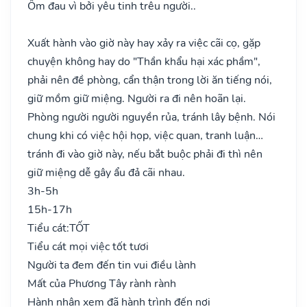
Ốm đau vì bởi yêu tinh trêu người..
Xuất hành vào giờ này hay xảy ra việc cãi cọ, gặp
chuyện không hay do "Thần khẩu hại xác phầm",
phải nên đề phòng, cẩn thận trong lời ăn tiếng nói,
giữ mồm giữ miệng. Người ra đi nên hoãn lại.
Phòng người người nguyền rủa, tránh lây bệnh. Nói
chung khi có việc hội họp, việc quan, tranh luận…
tránh đi vào giờ này, nếu bắt buộc phải đi thì nên
giữ miệng dễ gây ẩu đả cãi nhau.
3h-5h
15h-17h
Tiểu cát:
TỐT
Tiểu cát mọi việc tốt tươi
Người ta đem đến tin vui điều lành
Mất của Phương Tây rành rành
Hành nhân xem đã hành trình đến nơi