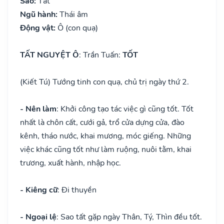
Sao:
Tất
Ngũ hành:
Thái âm
Động vật:
Ô (con quạ)
TẤT NGUYỆT Ô
: Trần Tuấn:
TỐT
(Kiết Tú) Tướng tinh con quạ, chủ trị ngày thứ 2.
- Nên làm
: Khởi công tạo tác việc gì cũng tốt. Tốt
nhất là chôn cất, cưới gả, trổ cửa dựng cửa, đào
kênh, tháo nước, khai mương, móc giếng. Những
việc khác cũng tốt như làm ruộng, nuôi tằm, khai
trương, xuất hành, nhập học.
- Kiêng cữ
: Đi thuyền
- Ngoại lệ
: Sao tất gặp ngày Thân, Tý, Thìn đều tốt.