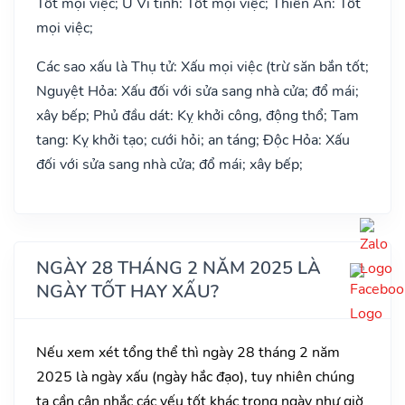
Tốt mọi việc; U Vi tinh: Tốt mọi việc; Thiên Ân: Tốt
mọi việc;
Các sao xấu là Thụ tử: Xấu mọi việc (trừ săn bắn tốt;
Nguyệt Hỏa: Xấu đối với sửa sang nhà cửa; đổ mái;
xây bếp; Phủ đầu dát: Kỵ khởi công, động thổ; Tam
tang: Kỵ khởi tạo; cưới hỏi; an táng; Độc Hỏa: Xấu
đối với sửa sang nhà cửa; đổ mái; xây bếp;
NGÀY 28 THÁNG 2 NĂM 2025 LÀ
NGÀY TỐT HAY XẤU?
Nếu xem xét tổng thể thì ngày 28 tháng 2 năm
2025 là ngày xấu (ngày hắc đạo), tuy nhiên chúng
ta cần cân nhắc các yếu tốt khác trong ngày như giờ