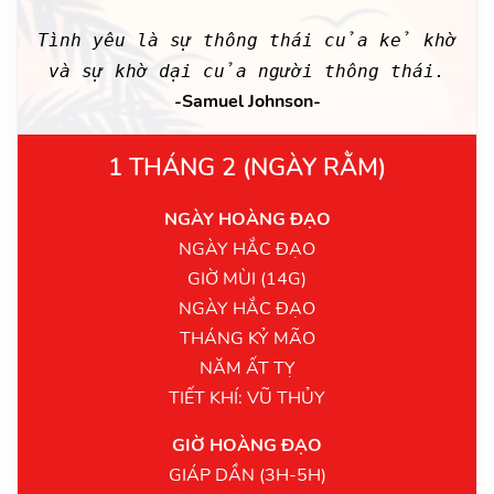
Tình yêu là sự thông thái của kẻ khờ
và sự khờ dại của người thông thái.
-Samuel Johnson-
1 THÁNG 2 (NGÀY RẰM)
NGÀY HOÀNG ĐẠO
NGÀY HẮC ĐẠO
GIỜ MÙI (14G)
NGÀY HẮC ĐẠO
THÁNG KỶ MÃO
NĂM ẤT TỴ
TIẾT KHÍ: VŨ THỦY
GIỜ HOÀNG ĐẠO
GIÁP DẦN (3H-5H)