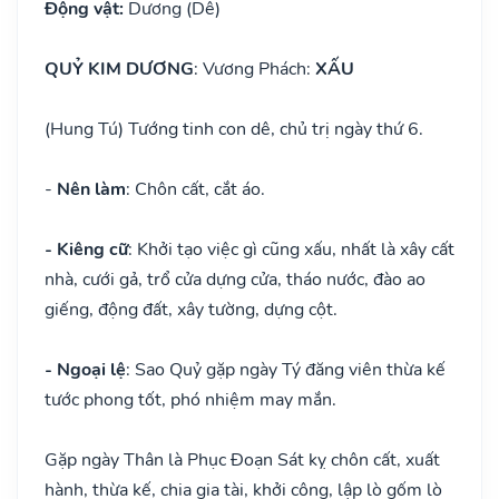
Động vật:
Dương (Dê)
QUỶ KIM DƯƠNG
: Vương Phách:
XẤU
(Hung Tú) Tướng tinh con dê, chủ trị ngày thứ 6.
-
Nên làm
: Chôn cất, cắt áo.
- Kiêng cữ
: Khởi tạo việc gì cũng xấu, nhất là xây cất
nhà, cưới gả, trổ cửa dựng cửa, tháo nước, đào ao
giếng, động đất, xây tường, dựng cột.
- Ngoại lệ
: Sao Quỷ gặp ngày Tý đăng viên thừa kế
tước phong tốt, phó nhiệm may mắn.
Gặp ngày Thân là Phục Đoạn Sát kỵ chôn cất, xuất
hành, thừa kế, chia gia tài, khởi công, lập lò gốm lò