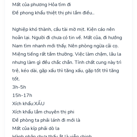
Mất của phương Hỏa tìm đi
Đề phong khẩu thiệt thị phi lắm điều..
Nghiệp khó thành, cầu tài mờ mịt. Kiện cáo nên
hoãn lại. Người đi chưa có tin về. Mất của, đi hướng
Nam tìm nhanh mới thấy. Nên phòng ngừa cãi cọ.
Miệng tiếng rất tầm thường. Việc làm chậm, lâu la
nhưng làm gì đều chắc chắn. Tính chất cung này trì
trệ, kéo dài, gặp xấu thì tăng xấu, gặp tốt thì tăng
tốt.
3h-5h
15h-17h
Xích khẩu:
XẤU
Xích khẩu lắm chuyên thị phi
Đề phòng ta phải lánh đi mới là
Mất của kíp phải dò la
Hành nhân chưa thấy ắt là viễn chinh