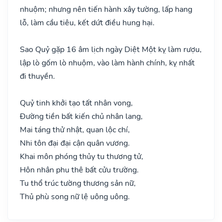
nhuộm; nhưng nên tiến hành xây tường, lấp hang
lỗ, làm cầu tiêu, kết dứt điều hung hại.
Sao Quỷ gặp 16 âm lịch ngày Diệt Một kỵ làm rượu,
lập lò gốm lò nhuộm, vào làm hành chính, kỵ nhất
đi thuyền.
Quỷ tinh khởi tạo tất nhân vong,
Đường tiền bất kiến chủ nhân lang,
Mai táng thử nhật, quan lộc chí,
Nhi tôn đại đại cận quân vương.
Khai môn phóng thủy tu thương tử,
Hôn nhân phu thê bất cửu trường.
Tu thổ trúc tường thương sản nữ,
Thủ phù song nữ lệ uông uông.