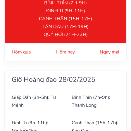
BÍNH THÌN (7H-9H)
ĐINH TỊ (9H-11H)
CANH THÂN (15H-17H)
TÂN DẬU (17H-19H)
QUÝ HỢI (21H-23H)
Hôm qua
Hôm nay
Ngày mai
Giờ Hoàng đạo 28/02/2025
Giáp Dần (3h-5h): Tư
Bính Thìn (7h-9h):
Mệnh
Thanh Long
Đinh Tị (9h-11h):
Canh Thân (15h-17h):
Minh Đường
Kim Quỹ