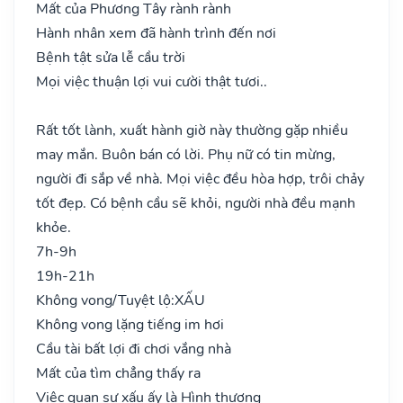
Mất của Phương Tây rành rành
Hành nhân xem đã hành trình đến nơi
Bệnh tật sửa lễ cầu trời
Mọi việc thuận lợi vui cười thật tươi..
Rất tốt lành, xuất hành giờ này thường gặp nhiều
may mắn. Buôn bán có lời. Phụ nữ có tin mừng,
người đi sắp về nhà. Mọi việc đều hòa hợp, trôi chảy
tốt đẹp. Có bệnh cầu sẽ khỏi, người nhà đều mạnh
khỏe.
7h-9h
19h-21h
Không vong/Tuyệt lộ:
XẤU
Không vong lặng tiếng im hơi
Cầu tài bất lợi đi chơi vắng nhà
Mất của tìm chẳng thấy ra
Việc quan sự xấu ấy là Hình thương