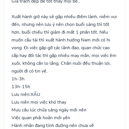
Gia trạch đẹp đẽ tốt thay mọi bề..
Xuất hành giờ này sẽ gặp nhiều điềm lành, niềm vui
đến, nhưng nên lưu ý nên chọn buổi sáng thì tốt
hơn, buổi chiều thì giảm đi mất 1 phần tốt. Nếu
muốn cầu tài thì xuất hành hướng Nam mới có hi
vọng. Đi việc gặp gỡ các lãnh đạo, quan chức cao
cấp hay đối tác thì gặp nhiều may mắn, mọi việc êm
xuôi, không cần lo lắng. Chăn nuôi đều thuận lợi,
người đi có tin về.
1h-3h
13h-15h
Lưu niên:
XẤU
Lưu niên mọi việc khó thay
Mưu cầu lúc chửa sáng ngày mới nên
Việc quan phải hoãn mới yên
Hành nhân đang tính đường nên chưa về