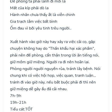
Đề phòng ta phải lánh đi mới là
Mất của kíp phải dò la
Hành nhân chưa thấy ắt là viễn chinh
Gia trạch lắm việc bất bình
Ốm đau vì bởi yêu tinh trêu người..
Xuất hành vào giờ này hay xảy ra việc cãi cọ, gặp
chuyện không hay do "Thần khẩu hại xác phầm",
phải nên đề phòng, cẩn thận trong lời ăn tiếng nói,
giữ mồm giữ miệng. Người ra đi nên hoãn lại.
Phòng người người nguyền rủa, tránh lây bệnh. Nói
chung khi có việc hội họp, việc quan, tranh luận…
tránh đi vào giờ này, nếu bắt buộc phải đi thì nên
giữ miệng dễ gây ẩu đả cãi nhau.
7h-9h
19h-21h
Tiểu cát:
TỐT