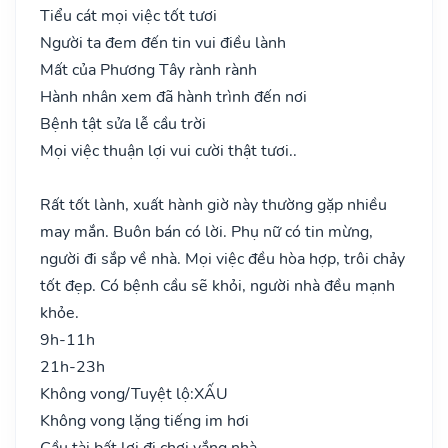
Tiểu cát mọi việc tốt tươi
Người ta đem đến tin vui điều lành
Mất của Phương Tây rành rành
Hành nhân xem đã hành trình đến nơi
Bệnh tật sửa lễ cầu trời
Mọi việc thuận lợi vui cười thật tươi..
Rất tốt lành, xuất hành giờ này thường gặp nhiều
may mắn. Buôn bán có lời. Phụ nữ có tin mừng,
người đi sắp về nhà. Mọi việc đều hòa hợp, trôi chảy
tốt đẹp. Có bệnh cầu sẽ khỏi, người nhà đều mạnh
khỏe.
9h-11h
21h-23h
Không vong/Tuyệt lộ:
XẤU
Không vong lặng tiếng im hơi
Cầu tài bất lợi đi chơi vắng nhà