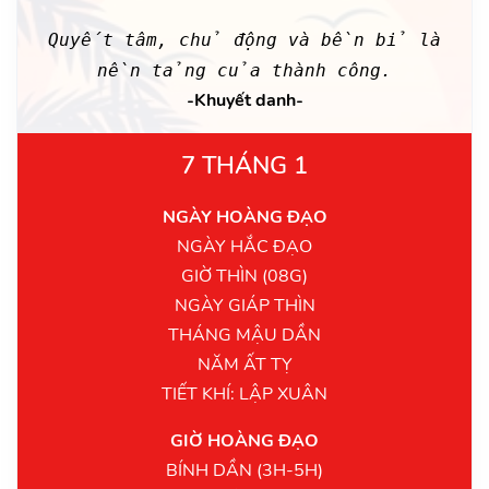
Quyết tâm, chủ động và bền bỉ là
nền tảng của thành công.
-Khuyết danh-
7 THÁNG 1
NGÀY HOÀNG ĐẠO
NGÀY HẮC ĐẠO
GIỜ THÌN (08G)
NGÀY GIÁP THÌN
THÁNG MẬU DẦN
NĂM ẤT TỴ
TIẾT KHÍ: LẬP XUÂN
GIỜ HOÀNG ĐẠO
BÍNH DẦN (3H-5H)