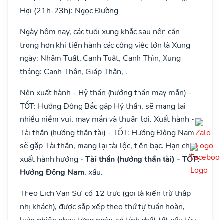
Hợi (21h-23h): Ngọc Đường
Ngày hôm nay, các tuổi xung khắc sau nên cẩn
trọng hơn khi tiến hành các công việc lớn là Xung
ngày: Nhâm Tuất, Canh Tuất, Canh Thìn, Xung
tháng: Canh Thân, Giáp Thân, .
Nên xuất hành - Hỷ thần (hướng thần may mắn) -
TỐT: Hướng Đông Bắc gặp Hỷ thần, sẽ mang lại
nhiều niềm vui, may mắn và thuận lợi. Xuất hành -
Tài thần (hướng thần tài) - TỐT: Hướng Đông Nam
sẽ gặp Tài thần, mang lại tài lộc, tiền bạc. Hạn chế
xuất hành hướng
- Tài thần (hướng thần tài) - TỐT:
Hướng Đông Nam
, xấu.
Theo Lịch Vạn Sự, có 12 trực (gọi là kiến trừ thập
nhị khách), được sắp xếp theo thứ tự tuần hoàn,
luân phiên nhau từng ngày, có tính chất tốt xấu tùy