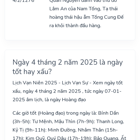
4/2/1276
Quân Nguyên đánh vào thủ đô
Lâm An của Nam Tống, Tạ thái
hoàng thái hậu ẵm Tống Cung Đế
ra khỏi thành đầu hàng.
Ngày 4 tháng 2 năm 2025 là ngày
tốt hay xấu?
Lịch Vạn Niên 2025 - Lịch Vạn Sự - Xem ngày tốt
xấu, ngày 4 tháng 2 năm 2025 , tức ngày 07-01-
2025 âm lịch, là ngày Hoàng đạo
Các giờ tốt (Hoàng đạo) trong ngày là: Bính Dần
(3h-5h): Tư Mệnh, Mậu Thìn (7h-9h): Thanh Long,
Kỷ Tị (9h-11h): Minh Đường, Nhâm Thân (15h-
17h): Kim Quỹ, Quý Dậu (17h-19h): Bảo Quang, Ất