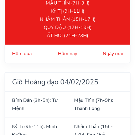
MẬU THÌN (7H-9H)
KỶ TỊ (9H-11H)
NHÂM THÂN (15H-17H)
QUÝ DẬU (17H-19H)
ẤT HỢI (21H-23H)
Hôm qua
Hôm nay
Ngày mai
Giờ Hoàng đạo 04/02/2025
Bính Dần (3h-5h): Tư
Mậu Thìn (7h-9h):
Mệnh
Thanh Long
Kỷ Tị (9h-11h): Minh
Nhâm Thân (15h-
Đường
17h): Kim Quỹ