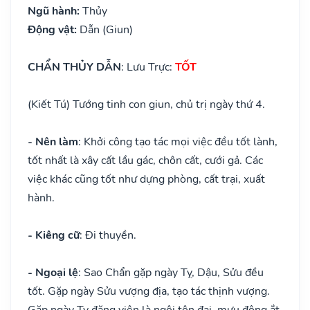
Ngũ hành:
Thủy
Động vật:
Dẫn (Giun)
CHẨN THỦY DẪN
: Lưu Trực:
TỐT
(Kiết Tú) Tướng tinh con giun, chủ trị ngày thứ 4.
- Nên làm
: Khởi công tạo tác mọi việc đều tốt lành,
tốt nhất là xây cất lầu gác, chôn cất, cưới gả. Các
việc khác cũng tốt như dựng phòng, cất trại, xuất
hành.
- Kiêng cữ
: Đi thuyền.
- Ngoại lệ
: Sao Chẩn gặp ngày Tỵ, Dậu, Sửu đều
tốt. Gặp ngày Sửu vượng địa, tạo tác thịnh vượng.
Gặp ngày Tỵ đăng viên là ngôi tôn đại, mưu động ắt