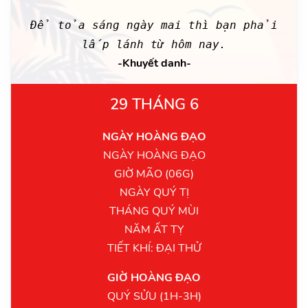
Để tỏa sáng ngày mai thì bạn phải
lấp lánh từ hôm nay.
-Khuyết danh-
29 THÁNG 6
NGÀY HOÀNG ĐẠO
NGÀY HOÀNG ĐẠO
GIỜ MÃO (06G)
NGÀY QUÝ TỊ
THÁNG QUÝ MÙI
NĂM ẤT TỴ
TIẾT KHÍ: ĐẠI THỬ
GIỜ HOÀNG ĐẠO
QUÝ SỬU (1H-3H)