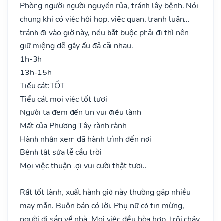
Phòng người người nguyền rủa, tránh lây bệnh. Nói
chung khi có việc hội họp, việc quan, tranh luận…
tránh đi vào giờ này, nếu bắt buộc phải đi thì nên
giữ miệng dễ gây ẩu đả cãi nhau.
1h-3h
13h-15h
Tiểu cát:
TỐT
Tiểu cát mọi việc tốt tươi
Người ta đem đến tin vui điều lành
Mất của Phương Tây rành rành
Hành nhân xem đã hành trình đến nơi
Bệnh tật sửa lễ cầu trời
Mọi việc thuận lợi vui cười thật tươi..
Rất tốt lành, xuất hành giờ này thường gặp nhiều
may mắn. Buôn bán có lời. Phụ nữ có tin mừng,
người đi sắp về nhà. Mọi việc đều hòa hợp, trôi chảy