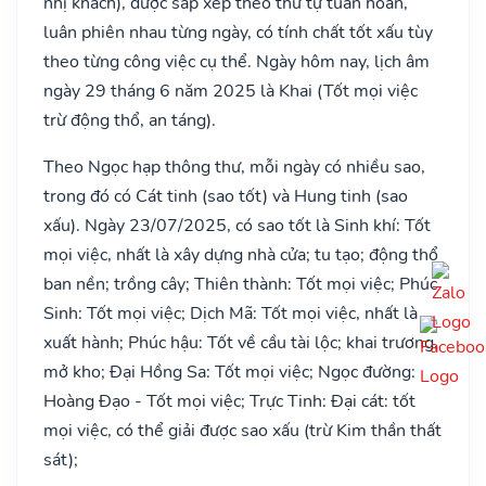
nhị khách), được sắp xếp theo thứ tự tuần hoàn,
luân phiên nhau từng ngày, có tính chất tốt xấu tùy
theo từng công việc cụ thể. Ngày hôm nay, lịch âm
ngày 29 tháng 6 năm 2025 là Khai (Tốt mọi việc
trừ động thổ, an táng).
Theo Ngọc hạp thông thư, mỗi ngày có nhiều sao,
trong đó có Cát tinh (sao tốt) và Hung tinh (sao
xấu). Ngày 23/07/2025, có sao tốt là Sinh khí: Tốt
mọi việc, nhất là xây dựng nhà cửa; tu tạo; động thổ
ban nền; trồng cây; Thiên thành: Tốt mọi việc; Phúc
Sinh: Tốt mọi việc; Dịch Mã: Tốt mọi việc, nhất là
xuất hành; Phúc hậu: Tốt về cầu tài lộc; khai trương,
mở kho; Đại Hồng Sa: Tốt mọi việc; Ngọc đường:
Hoàng Đạo - Tốt mọi việc; Trực Tinh: Đại cát: tốt
mọi việc, có thể giải được sao xấu (trừ Kim thần thất
sát);