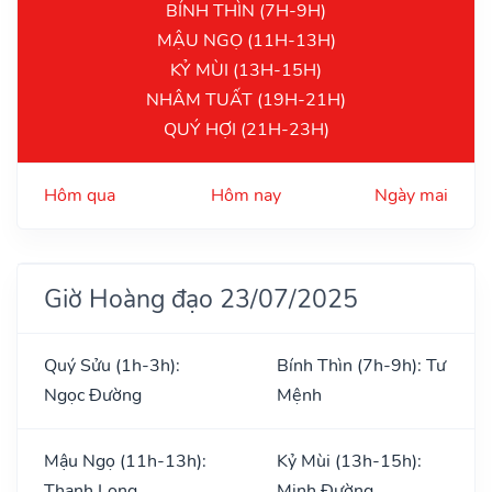
BÍNH THÌN (7H-9H)
MẬU NGỌ (11H-13H)
KỶ MÙI (13H-15H)
NHÂM TUẤT (19H-21H)
QUÝ HỢI (21H-23H)
Hôm qua
Hôm nay
Ngày mai
Giờ Hoàng đạo 23/07/2025
Quý Sửu (1h-3h):
Bính Thìn (7h-9h): Tư
Ngọc Đường
Mệnh
Mậu Ngọ (11h-13h):
Kỷ Mùi (13h-15h):
Thanh Long
Minh Đường