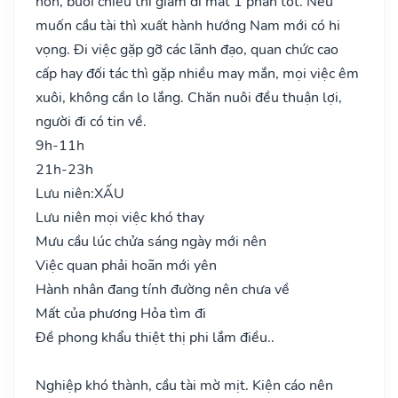
hơn, buổi chiều thì giảm đi mất 1 phần tốt. Nếu
muốn cầu tài thì xuất hành hướng Nam mới có hi
vọng. Đi việc gặp gỡ các lãnh đạo, quan chức cao
cấp hay đối tác thì gặp nhiều may mắn, mọi việc êm
xuôi, không cần lo lắng. Chăn nuôi đều thuận lợi,
người đi có tin về.
9h-11h
21h-23h
Lưu niên:
XẤU
Lưu niên mọi việc khó thay
Mưu cầu lúc chửa sáng ngày mới nên
Việc quan phải hoãn mới yên
Hành nhân đang tính đường nên chưa về
Mất của phương Hỏa tìm đi
Đề phong khẩu thiệt thị phi lắm điều..
Nghiệp khó thành, cầu tài mờ mịt. Kiện cáo nên