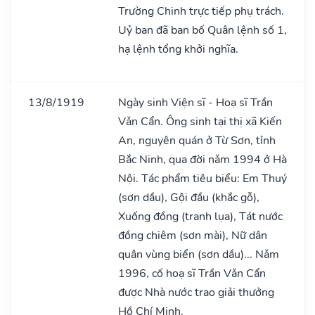
Trường Chinh trực tiếp phụ trách.
Uỷ ban đã ban bố Quân lệnh số 1,
hạ lệnh tổng khởi nghĩa.
13/8/1919
Ngày sinh Viện sĩ - Hoạ sĩ Trần
Vǎn Cẩn. Ông sinh tại thị xã Kiến
An, nguyên quán ở Từ Sơn, tỉnh
Bắc Ninh, qua đời nǎm 1994 ở Hà
Nội. Tác phẩm tiêu biểu: Em Thuý
(sơn dầu), Gội đầu (khắc gỗ),
Xuống đồng (tranh lụa), Tát nước
đồng chiêm (sơn mài), Nữ dân
quân vùng biển (sơn dầu)... Nǎm
1996, cố hoạ sĩ Trần Vǎn Cẩn
được Nhà nước trao giải thưởng
Hồ Chí Minh.