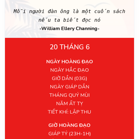
Mỗi người đàn ông là một cuốn sách
nếu ta biết đọc nó
-William Ellery Channing-
20 THÁNG 6
NGÀY HOÀNG ĐẠO
NGÀY HẮC ĐẠO
GIỜ DẦN (03G)
NGÀY GIÁP DẦN
THÁNG QUÝ MÙI
NĂM ẤT TỴ
TIẾT KHÍ: LẬP THU
GIỜ HOÀNG ĐẠO
GIÁP TÝ (23H-1H)