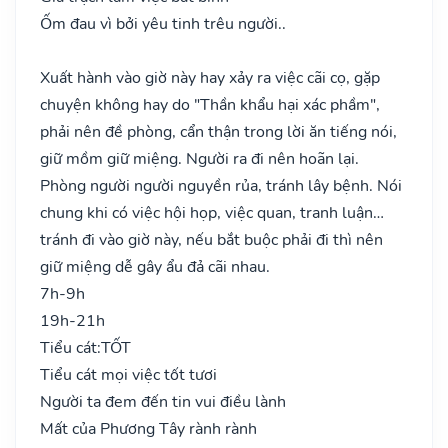
Ốm đau vì bởi yêu tinh trêu người..
Xuất hành vào giờ này hay xảy ra việc cãi cọ, gặp
chuyện không hay do "Thần khẩu hại xác phầm",
phải nên đề phòng, cẩn thận trong lời ăn tiếng nói,
giữ mồm giữ miệng. Người ra đi nên hoãn lại.
Phòng người người nguyền rủa, tránh lây bệnh. Nói
chung khi có việc hội họp, việc quan, tranh luận…
tránh đi vào giờ này, nếu bắt buộc phải đi thì nên
giữ miệng dễ gây ẩu đả cãi nhau.
7h-9h
19h-21h
Tiểu cát:
TỐT
Tiểu cát mọi việc tốt tươi
Người ta đem đến tin vui điều lành
Mất của Phương Tây rành rành