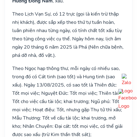
Hướng Đông Nam
, xấu.
Theo Lịch Vạn Sự, có 12 trực (gọi là kiến trừ thập
nhị khách), được sắp xếp theo thứ tự tuần hoàn,
luân phiên nhau từng ngày, có tính chất tốt xấu tùy
theo từng công việc cụ thể. Ngày hôm nay, lịch âm
ngày 20 tháng 6 năm 2025 là Phá (Nên chữa bệnh,
phá dỡ nhà, đồ vật.).
Theo Ngọc hạp thông thư, mỗi ngày có nhiều sao,
trong đó có Cát tinh (sao tốt) và Hung tinh (sao
xấu). Ngày 13/08/2025, có sao tốt là Thiên đức:
Tốt mọi việc; Nguyệt Đức: Tốt mọi việc; Thiên tài:
Tốt cho việc cầu tài lộc; khai trương; Ngũ phú: Tốt
mọi việc; Hoạt điệu: Tốt, nhưng gặp Thụ tử thì xấu;
Mẫu Thương: Tốt về cầu tài lộc; khai trương, mở
kho; Nhân Chuyên: Đại cát: tốt mọi việc, có thể giải
được sao xấu (trừ Kim thần thất sát);