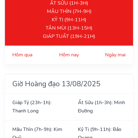
ẤT SỬU (1H-3H)
MẬU THÌN (7H-9H)
KỶ TỊ (9H-11H)
TÂN MÙI (13H-15H)
GIÁP TUẤT (19H-21H)
Hôm qua
Hôm nay
Ngày mai
Giờ Hoàng đạo 13/08/2025
Giáp Tý (23h-1h):
Ất Sửu (1h-3h): Minh
Thanh Long
Đường
Mậu Thìn (7h-9h): Kim
Kỷ Tị (9h-11h): Bảo
Quỹ
Quang