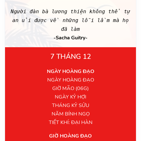
Người đàn bà lương thiện không thể tự
an ủi được về những lỗi lầm mà họ
đã làm
-Sacha Guitry-
7 THÁNG 12
NGÀY HOÀNG ĐẠO
NGÀY HOÀNG ĐẠO
GIỜ MÃO (06G)
NGÀY KỶ HỢI
THÁNG KỶ SỬU
NĂM BÍNH NGỌ
TIẾT KHÍ: ĐẠI HÀN
GIỜ HOÀNG ĐẠO