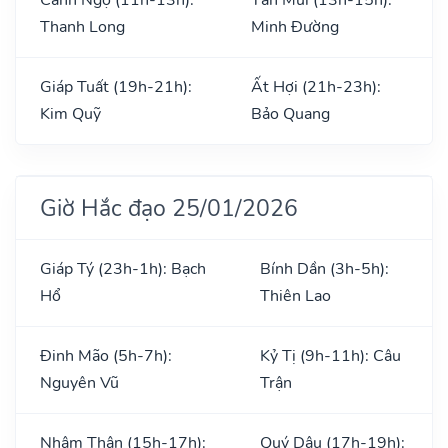
Thanh Long
Minh Đường
Giáp Tuất (19h-21h):
Ất Hợi (21h-23h):
Kim Quỹ
Bảo Quang
Giờ Hắc đạo 25/01/2026
Giáp Tý (23h-1h): Bạch
Bính Dần (3h-5h):
Hổ
Thiên Lao
Đinh Mão (5h-7h):
Kỷ Tị (9h-11h): Câu
Nguyên Vũ
Trận
Nhâm Thân (15h-17h):
Quý Dậu (17h-19h):