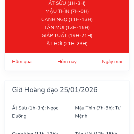
ẤT SỬU (1H-3H)
MẬU THÌN (7H-9H)
CANH NGỌ (11H-13H)
TÂN MÙI (13H-15H)
GIÁP TUẤT (19H-21H)
ẤT HỢI (21H-23H)
Hôm qua
Hôm nay
Ngày mai
Giờ Hoàng đạo 25/01/2026
Ất Sửu (1h-3h): Ngọc
Mậu Thìn (7h-9h): Tư
Đường
Mệnh
Canh Ngọ (11h-13h):
Tân Mùi (13h-15h):