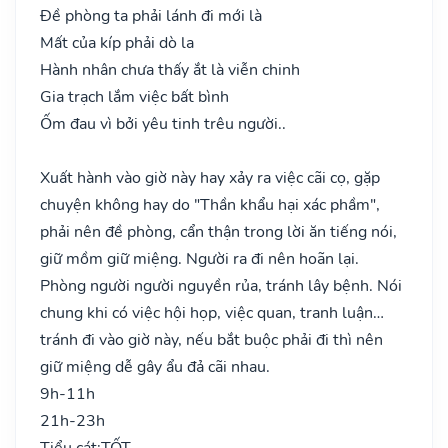
Đề phòng ta phải lánh đi mới là
Mất của kíp phải dò la
Hành nhân chưa thấy ắt là viễn chinh
Gia trạch lắm việc bất bình
Ốm đau vì bởi yêu tinh trêu người..
Xuất hành vào giờ này hay xảy ra việc cãi cọ, gặp
chuyện không hay do "Thần khẩu hại xác phầm",
phải nên đề phòng, cẩn thận trong lời ăn tiếng nói,
giữ mồm giữ miệng. Người ra đi nên hoãn lại.
Phòng người người nguyền rủa, tránh lây bệnh. Nói
chung khi có việc hội họp, việc quan, tranh luận…
tránh đi vào giờ này, nếu bắt buộc phải đi thì nên
giữ miệng dễ gây ẩu đả cãi nhau.
9h-11h
21h-23h
Tiểu cát:
TỐT