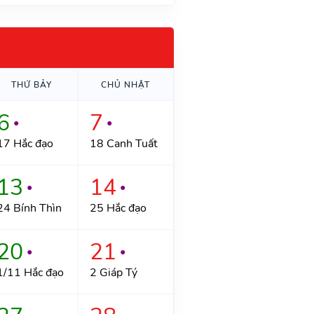
THỨ BẢY
CHỦ NHẬT
6
7
●
●
17 Hắc đạo
18 Canh Tuất
13
14
●
●
24 Bính Thìn
25 Hắc đạo
20
21
●
●
1/11 Hắc đạo
2 Giáp Tý