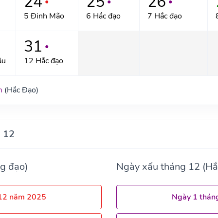
24
25
26
●
●
●
5 Đinh Mão
6 Hắc đạo
7 Hắc đạo
31
●
ậu
12 Hắc đạo
m
(Hắc Đạo)
 12
g đạo)
Ngày xấu tháng 12 (Hắ
 12 năm 2025
Ngày 1 thán