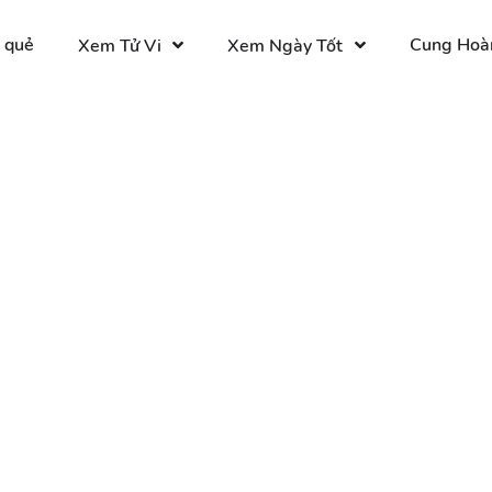
 quẻ
Cung Hoà
Xem Tử Vi
Xem Ngày Tốt