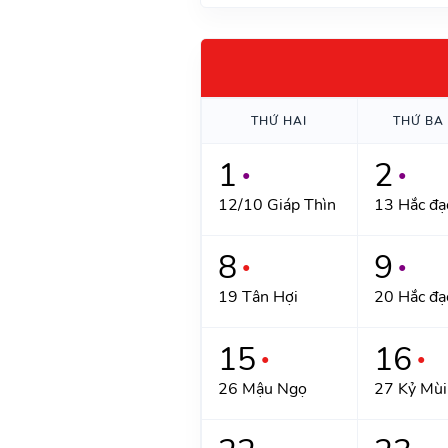
THỨ HAI
THỨ BA
1
2
●
●
12/10 Giáp Thìn
13 Hắc đạ
8
9
●
●
19 Tân Hợi
20 Hắc đạ
15
16
●
●
26 Mậu Ngọ
27 Kỷ Mùi