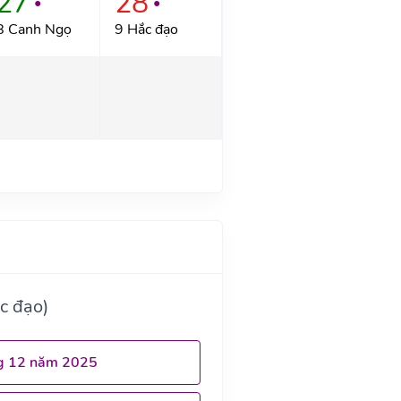
27
28
●
●
8 Canh Ngọ
9 Hắc đạo
c đạo)
g 12 năm 2025