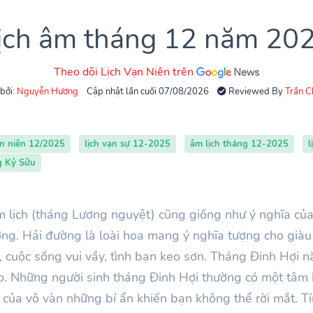
ịch âm tháng 12 năm 20
Theo dõi Lịch Vạn Niên trên
 bởi:
Nguyễn Hương
Cập nhật lần cuối 07/08/2026
Reviewed By
Trần 
ạn niên 12/2025
lịch vạn sự 12-2025
âm lịch tháng 12-2025
l
g Kỷ Sửu
 lịch (tháng Lương nguyệt) cũng giống như ý nghĩa của
ờng. Hải đường là loài hoa mang ý nghĩa tượng cho giàu
 cuộc sống vui vầy, tình bạn keo sơn.
Tháng
Đinh
Hợi
n
eo. Những người sinh tháng
Đinh
Hợi thường có một tâm h
của vô vàn những bí ẩn khiến bạn không thể rời mắt. Tí