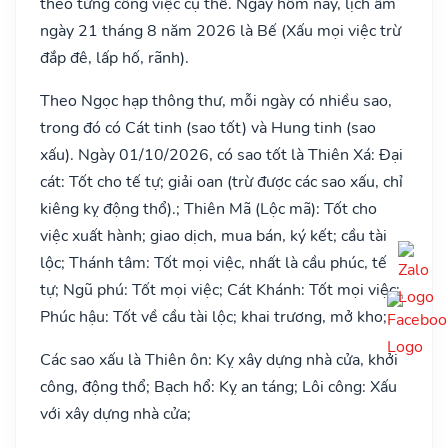
theo từng công việc cụ thể. Ngày hôm nay, lịch âm
ngày 21 tháng 8 năm 2026 là Bế (Xấu mọi việc trừ
đắp đê, lấp hố, rãnh).
Theo Ngọc hạp thông thư, mỗi ngày có nhiều sao,
trong đó có Cát tinh (sao tốt) và Hung tinh (sao
xấu). Ngày 01/10/2026, có sao tốt là Thiên Xá: Đại
cát: Tốt cho tế tự; giải oan (trừ được các sao xấu, chỉ
kiêng kỵ động thổ).; Thiên Mã (Lộc mã): Tốt cho
việc xuất hành; giao dịch, mua bán, ký kết; cầu tài
lộc; Thánh tâm: Tốt mọi việc, nhất là cầu phúc, tế
tự; Ngũ phú: Tốt mọi việc; Cát Khánh: Tốt mọi việc;
Phúc hậu: Tốt về cầu tài lộc; khai trương, mở kho;
Các sao xấu là Thiên ôn: Kỵ xây dựng nhà cửa, khởi
công, động thổ; Bạch hổ: Kỵ an táng; Lôi công: Xấu
với xây dựng nhà cửa;