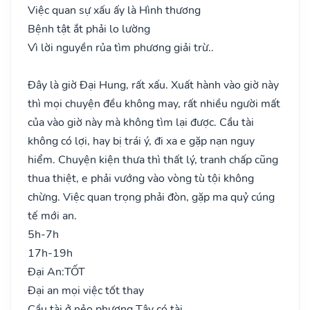
Việc quan sự xấu ấy là Hình thương
Bệnh tật ắt phải lo lường
Vì lời nguyền rủa tìm phương giải trừ..
Đây là giờ Đại Hung, rất xấu. Xuất hành vào giờ này
thì mọi chuyện đều không may, rất nhiều người mất
của vào giờ này mà không tìm lại được. Cầu tài
không có lợi, hay bị trái ý, đi xa e gặp nạn nguy
hiểm. Chuyện kiện thưa thì thất lý, tranh chấp cũng
thua thiệt, e phải vướng vào vòng tù tội không
chừng. Việc quan trọng phải đòn, gặp ma quỷ cúng
tế mới an.
5h-7h
17h-19h
Đại An:
TỐT
Đại an mọi việc tốt thay
Cầu tài ở nẻo phương Tây có tài