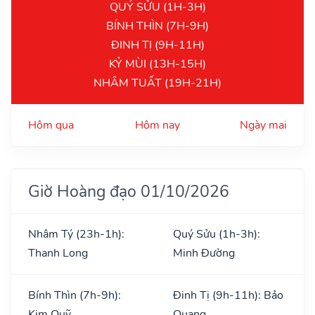
QUÝ SỬU (1H-3H)
BÍNH THÌN (7H-9H)
ĐINH TỊ (9H-11H)
KỶ MÙI (13H-15H)
NHÂM TUẤT (19H-21H)
Hôm qua
Hôm nay
Ngày mai
Giờ Hoàng đạo 01/10/2026
Nhâm Tý (23h-1h):
Quý Sửu (1h-3h):
Thanh Long
Minh Đường
Bính Thìn (7h-9h):
Đinh Tị (9h-11h): Bảo
Kim Quỹ
Quang