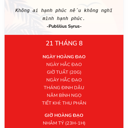
Không ai hạnh phúc nếu không nghĩ
mình hạnh phúc.
-Publilius Syrus-
21 THÁNG 8
NGÀY HOÀNG ĐẠO
NGÀY HẮC ĐẠO
GIỜ TUẤT (20G)
NGÀY HẮC ĐẠO
THÁNG ĐINH DẬU
NĂM BÍNH NGỌ
TIẾT KHÍ: THU PHÂN
GIỜ HOÀNG ĐẠO
NHÂM TÝ (23H-1H)