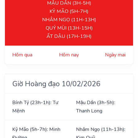
MẬU DẦN (3H-5H)
KỶ MÃO (5H-7H)
NHÂM NGỌ (11H-13H)
QUÝ MÙI (13H-15H)
ẤT DẬU (17H-19H)
Hôm qua
Hôm nay
Ngày mai
Giờ Hoàng đạo 10/02/2026
Bính Tý (23h-1h): Tư
Mậu Dần (3h-5h):
Mệnh
Thanh Long
Kỷ Mão (5h-7h): Minh
Nhâm Ngọ (11h-13h):
Đường
Kim Quỹ