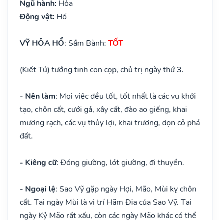
Ngũ hành:
Hỏa
Động vật:
Hổ
VỸ HỎA HỔ
: Sầm Bành:
TỐT
(Kiết Tú) tướng tinh con cọp, chủ trị ngày thứ 3.
- Nên làm
: Mọi việc đều tốt, tốt nhất là các vụ khởi
tạo, chôn cất, cưới gả, xây cất, đào ao giếng, khai
mương rạch, các vụ thủy lợi, khai trương, dọn cỏ phá
đất.
- Kiêng cữ
: Đóng giường, lót giường, đi thuyền.
- Ngoại lệ
: Sao Vỹ gặp ngày Hợi, Mão, Mùi kỵ chôn
cất. Tại ngày Mùi là vị trí Hãm Địa của Sao Vỹ. Tại
ngày Kỷ Mão rất xấu, còn các ngày Mão khác có thể