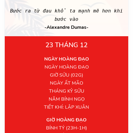
Bước ra từ đau khổ ta mạnh mẽ hơn khi
bước vào
-Alexandre Dumas-
23 THÁNG 12
NGÀY HOÀNG ĐẠO
NGÀY HOÀNG ĐẠO
GIỜ SỬU (02G)
NGÀY ẤT MÃO
THÁNG KỶ SỬU
NĂM BÍNH NGỌ
TIẾT KHÍ: LẬP XUÂN
GIỜ HOÀNG ĐẠO
BÍNH TÝ (23H-1H)