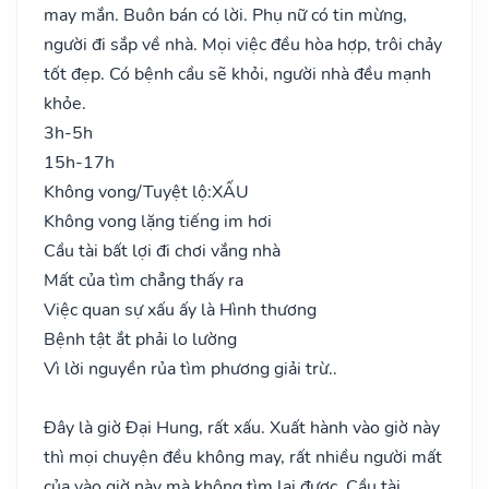
may mắn. Buôn bán có lời. Phụ nữ có tin mừng,
người đi sắp về nhà. Mọi việc đều hòa hợp, trôi chảy
tốt đẹp. Có bệnh cầu sẽ khỏi, người nhà đều mạnh
khỏe.
3h-5h
15h-17h
Không vong/Tuyệt lộ:
XẤU
Không vong lặng tiếng im hơi
Cầu tài bất lợi đi chơi vắng nhà
Mất của tìm chẳng thấy ra
Việc quan sự xấu ấy là Hình thương
Bệnh tật ắt phải lo lường
Vì lời nguyền rủa tìm phương giải trừ..
Đây là giờ Đại Hung, rất xấu. Xuất hành vào giờ này
thì mọi chuyện đều không may, rất nhiều người mất
của vào giờ này mà không tìm lại được. Cầu tài