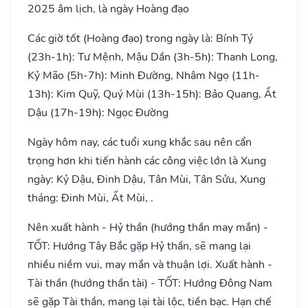
2025 âm lịch, là ngày Hoàng đạo
Các giờ tốt (Hoàng đạo) trong ngày là: Bính Tý
(23h-1h): Tư Mệnh, Mậu Dần (3h-5h): Thanh Long,
Kỷ Mão (5h-7h): Minh Đường, Nhâm Ngọ (11h-
13h): Kim Quỹ, Quý Mùi (13h-15h): Bảo Quang, Ất
Dậu (17h-19h): Ngọc Đường
Ngày hôm nay, các tuổi xung khắc sau nên cẩn
trọng hơn khi tiến hành các công việc lớn là Xung
ngày: Kỷ Dậu, Đinh Dậu, Tân Mùi, Tân Sửu, Xung
tháng: Đinh Mùi, Ất Mùi, .
Nên xuất hành - Hỷ thần (hướng thần may mắn) -
TỐT: Hướng Tây Bắc gặp Hỷ thần, sẽ mang lại
nhiều niềm vui, may mắn và thuận lợi. Xuất hành -
Tài thần (hướng thần tài) - TỐT: Hướng Đông Nam
sẽ gặp Tài thần, mang lại tài lộc, tiền bạc. Hạn chế