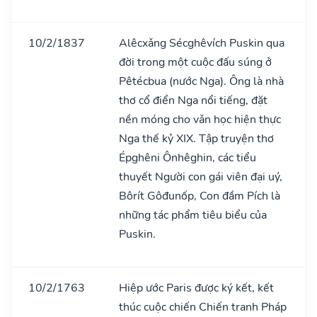
10/2/1837
Alêcxǎng Sécghêvích Puskin qua
đời trong một cuộc đấu súng ở
Pêtécbua (nước Nga). Ông là nhà
thơ cổ điển Nga nổi tiếng, đặt
nền móng cho vǎn học hiện thực
Nga thế kỷ XIX. Tập truyện thơ
Épghêni Ônhêghin, các tiểu
thuyết Người con gái viên đại uý,
Bôrít Gôđunốp, Con đầm Pích là
những tác phẩm tiêu biểu của
Puskin.
10/2/1763
Hiệp ước Paris được ký kết, kết
thúc cuộc chiến Chiến tranh Pháp