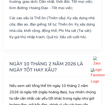
trương; giao dịch; Dân nhật, thời đức: Tốt mọi việc;
Kim đường: Hoàng Đạo - Tốt mọi việc;
Các sao xấu là Thổ ôn (Thiên cẩu): Kỵ xây dựng nhà
cửa; đào ao, đào giếng; tế tự; Thiên ôn: Kỵ xây dựng
nhà cửa, khởi công, động thổ; Phi Ma sát (Tai sát):
Kỵ giá thú nhập trạch; Quả tú: Xấu với cưới hỏi;
NGÀY 10 THÁNG 2 NĂM 2026 LÀ
NGÀY TỐT HAY XẤU?
Nếu xem xét tổng thể thì ngày 10 tháng 2 năm
2026 là ngày tốt (ngày hoàng đạo), tuy nhiên chúng
ta cần cân nhắc các yếu tốt khác trong ngày như giờ
hoàng đạo, giờ hắc đạo, chính vì vậy các bạn cần