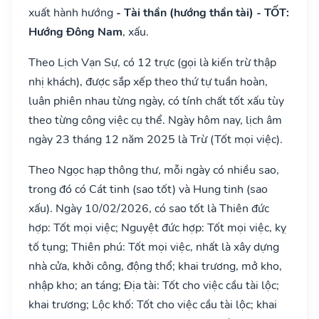
xuất hành hướng
- Tài thần (hướng thần tài) - TỐT:
Hướng Đông Nam
, xấu.
Theo Lịch Vạn Sự, có 12 trực (gọi là kiến trừ thập
nhị khách), được sắp xếp theo thứ tự tuần hoàn,
luân phiên nhau từng ngày, có tính chất tốt xấu tùy
theo từng công việc cụ thể. Ngày hôm nay, lịch âm
ngày 23 tháng 12 năm 2025 là Trừ (Tốt mọi việc).
Theo Ngọc hạp thông thư, mỗi ngày có nhiều sao,
trong đó có Cát tinh (sao tốt) và Hung tinh (sao
xấu). Ngày 10/02/2026, có sao tốt là Thiên đức
hợp: Tốt mọi việc; Nguyệt đức hợp: Tốt mọi việc, kỵ
tố tụng; Thiên phú: Tốt mọi việc, nhất là xây dựng
nhà cửa, khởi công, động thổ; khai trương, mở kho,
nhập kho; an táng; Địa tài: Tốt cho việc cầu tài lộc;
khai trương; Lộc khố: Tốt cho việc cầu tài lộc; khai