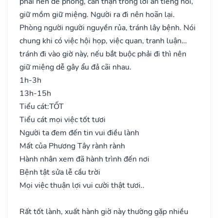
phải nên đề phòng, cẩn thận trong lời ăn tiếng nói,
giữ mồm giữ miệng. Người ra đi nên hoãn lại.
Phòng người người nguyền rủa, tránh lây bệnh. Nói
chung khi có việc hội họp, việc quan, tranh luận…
tránh đi vào giờ này, nếu bắt buộc phải đi thì nên
giữ miệng dễ gây ẩu đả cãi nhau.
1h-3h
13h-15h
Tiểu cát:
TỐT
Tiểu cát mọi việc tốt tươi
Người ta đem đến tin vui điều lành
Mất của Phương Tây rành rành
Hành nhân xem đã hành trình đến nơi
Bệnh tật sửa lễ cầu trời
Mọi việc thuận lợi vui cười thật tươi..
Rất tốt lành, xuất hành giờ này thường gặp nhiều