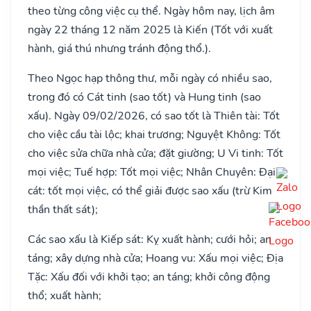
theo từng công việc cụ thể. Ngày hôm nay, lịch âm
ngày 22 tháng 12 năm 2025 là Kiến (Tốt với xuất
hành, giá thú nhưng tránh động thổ.).
Theo Ngọc hạp thông thư, mỗi ngày có nhiều sao,
trong đó có Cát tinh (sao tốt) và Hung tinh (sao
xấu). Ngày 09/02/2026, có sao tốt là Thiên tài: Tốt
cho việc cầu tài lộc; khai trương; Nguyệt Không: Tốt
cho việc sửa chữa nhà cửa; đặt giường; U Vi tinh: Tốt
mọi việc; Tuế hợp: Tốt mọi việc; Nhân Chuyên: Đại
cát: tốt mọi việc, có thể giải được sao xấu (trừ Kim
thần thất sát);
Các sao xấu là Kiếp sát: Kỵ xuất hành; cưới hỏi; an
táng; xây dựng nhà cửa; Hoang vu: Xấu mọi việc; Địa
Tặc: Xấu đối với khởi tạo; an táng; khởi công động
thổ; xuất hành;