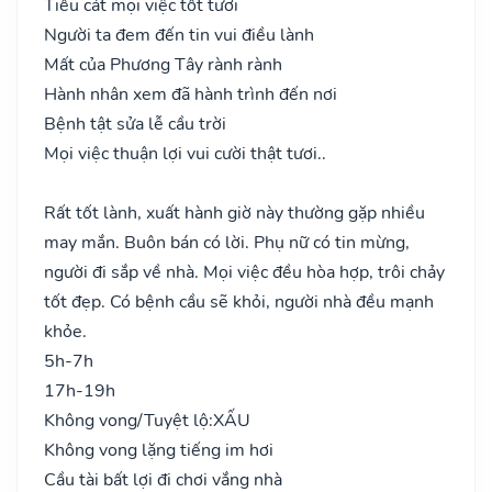
Tiểu cát mọi việc tốt tươi
Người ta đem đến tin vui điều lành
Mất của Phương Tây rành rành
Hành nhân xem đã hành trình đến nơi
Bệnh tật sửa lễ cầu trời
Mọi việc thuận lợi vui cười thật tươi..
Rất tốt lành, xuất hành giờ này thường gặp nhiều
may mắn. Buôn bán có lời. Phụ nữ có tin mừng,
người đi sắp về nhà. Mọi việc đều hòa hợp, trôi chảy
tốt đẹp. Có bệnh cầu sẽ khỏi, người nhà đều mạnh
khỏe.
5h-7h
17h-19h
Không vong/Tuyệt lộ:
XẤU
Không vong lặng tiếng im hơi
Cầu tài bất lợi đi chơi vắng nhà