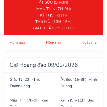
ẤT SỬU (1H-3H)
MẬU THÌN (7H-9H)
KỶ TỊ (9H-11H)
TÂN MÙI (13H-15H)
GIÁP TUẤT (19H-21H)
Hôm qua
Hôm nay
Ngày mai
Giờ Hoàng đạo 09/02/2026
Giáp Tý (23h-1h):
Ất Sửu (1h-3h): Minh
Thanh Long
Đường
Mậu Thìn (7h-9h): Kim
Kỷ Tị (9h-11h): Bảo
Quỹ
Quang