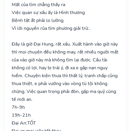
Mất của tìm chẳng thấy ra
Việc quan sự xấu ấy là Hình thương
Bệnh tật ắt phải lo lường
Vì lời nguyền rủa tìm phương giải trừ..
Đây là giờ Đại Hung, rất xấu. Xuất hành vào giờ này
thì mọi chuyện đều không may, rất nhiều người mất
của vào giờ này mà không tìm lại được. Cầu tài
không có lợi, hay bị trái ý, đi xa e gặp nạn nguy
hiểm. Chuyện kiện thưa thì thất lý, tranh chấp cũng
thua thiệt, e phải vướng vào vòng tù tội không
chừng. Việc quan trọng phải đòn, gặp ma quỷ cúng
tế mới an.
7h-9h
19h-21h
Đại An:
TỐT
Đại an mọi việc tốt thay