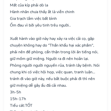
Mất của kíp phải dò la
Hành nhân chưa thấy ắt là viễn chinh
Gia trạch lắm việc bất bình
Ốm đau vì bởi yêu tinh trêu người..
Xuất hành vào giờ này hay xảy ra việc cãi cọ, gặp
chuyện không hay do "Thần khẩu hại xác phầm",
phải nên đề phòng, cẩn thận trong lời ăn tiếng nói,
giữ mồm giữ miệng. Người ra đi nên hoãn lại.
Phòng người người nguyền rủa, tránh lây bệnh. Nói
chung khi có việc hội họp, việc quan, tranh luận…
tránh đi vào giờ này, nếu bắt buộc phải đi thì nên
giữ miệng dễ gây ẩu đả cãi nhau.
3h-5h
15h-17h
Tiểu cát:
TỐT