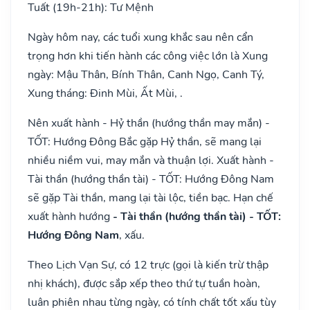
Tuất (19h-21h): Tư Mệnh
Ngày hôm nay, các tuổi xung khắc sau nên cẩn
trọng hơn khi tiến hành các công việc lớn là Xung
ngày: Mậu Thân, Bính Thân, Canh Ngọ, Canh Tý,
Xung tháng: Đinh Mùi, Ất Mùi, .
Nên xuất hành - Hỷ thần (hướng thần may mắn) -
TỐT: Hướng Đông Bắc gặp Hỷ thần, sẽ mang lại
nhiều niềm vui, may mắn và thuận lợi. Xuất hành -
Tài thần (hướng thần tài) - TỐT: Hướng Đông Nam
sẽ gặp Tài thần, mang lại tài lộc, tiền bạc. Hạn chế
xuất hành hướng
- Tài thần (hướng thần tài) - TỐT:
Hướng Đông Nam
, xấu.
Theo Lịch Vạn Sự, có 12 trực (gọi là kiến trừ thập
nhị khách), được sắp xếp theo thứ tự tuần hoàn,
luân phiên nhau từng ngày, có tính chất tốt xấu tùy