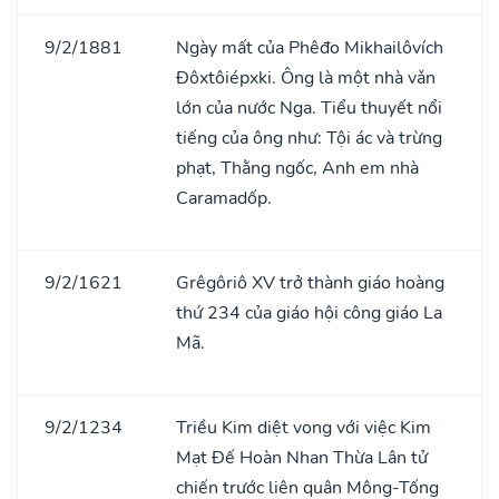
9/2/1881
Ngày mất của Phêđo Mikhailôvích
Đôxtôiépxki. Ông là một nhà vǎn
lớn của nước Nga. Tiểu thuyết nổi
tiếng của ông như: Tội ác và trừng
phạt, Thằng ngốc, Anh em nhà
Caramadốp.
9/2/1621
Grêgôriô XV trở thành giáo hoàng
thứ 234 của giáo hội công giáo La
Mã.
9/2/1234
Triều Kim diệt vong với việc Kim
Mạt Đế Hoàn Nhan Thừa Lân tử
chiến trước liên quân Mông-Tống