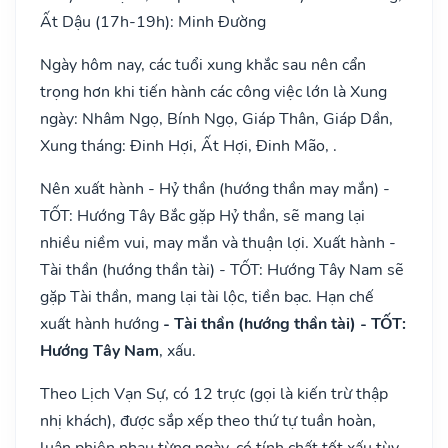
Ất Dậu (17h-19h): Minh Đường
Ngày hôm nay, các tuổi xung khắc sau nên cẩn
trọng hơn khi tiến hành các công việc lớn là Xung
ngày: Nhâm Ngọ, Bính Ngọ, Giáp Thân, Giáp Dần,
Xung tháng: Đinh Hợi, Ất Hợi, Đinh Mão, .
Nên xuất hành - Hỷ thần (hướng thần may mắn) -
TỐT: Hướng Tây Bắc gặp Hỷ thần, sẽ mang lại
nhiều niềm vui, may mắn và thuận lợi. Xuất hành -
Tài thần (hướng thần tài) - TỐT: Hướng Tây Nam sẽ
gặp Tài thần, mang lại tài lộc, tiền bạc. Hạn chế
xuất hành hướng
- Tài thần (hướng thần tài) - TỐT:
Hướng Tây Nam
, xấu.
Theo Lịch Vạn Sự, có 12 trực (gọi là kiến trừ thập
nhị khách), được sắp xếp theo thứ tự tuần hoàn,
luân phiên nhau từng ngày, có tính chất tốt xấu tùy