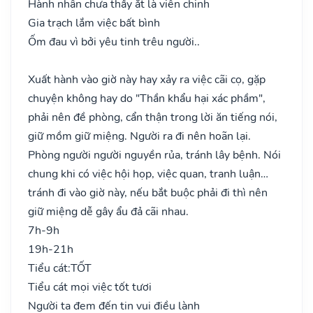
Hành nhân chưa thấy ắt là viễn chinh
Gia trạch lắm việc bất bình
Ốm đau vì bởi yêu tinh trêu người..
Xuất hành vào giờ này hay xảy ra việc cãi cọ, gặp
chuyện không hay do "Thần khẩu hại xác phầm",
phải nên đề phòng, cẩn thận trong lời ăn tiếng nói,
giữ mồm giữ miệng. Người ra đi nên hoãn lại.
Phòng người người nguyền rủa, tránh lây bệnh. Nói
chung khi có việc hội họp, việc quan, tranh luận…
tránh đi vào giờ này, nếu bắt buộc phải đi thì nên
giữ miệng dễ gây ẩu đả cãi nhau.
7h-9h
19h-21h
Tiểu cát:
TỐT
Tiểu cát mọi việc tốt tươi
Người ta đem đến tin vui điều lành