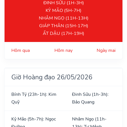
ĐINH SỬU (1H-3H)
KỶ MÃO (5H-7H)
NHÂM NGỌ (11H-13H)
GIÁP THÂN (15H-17H)
ẤT DẬU (17H-19H)
Hôm qua
Hôm nay
Ngày mai
Giờ Hoàng đạo 26/05/2026
Bính Tý (23h-1h): Kim
Đinh Sửu (1h-3h):
Quỹ
Bảo Quang
Kỷ Mão (5h-7h): Ngọc
Nhâm Ngọ (11h-
Đường
13h): Tư Mệnh