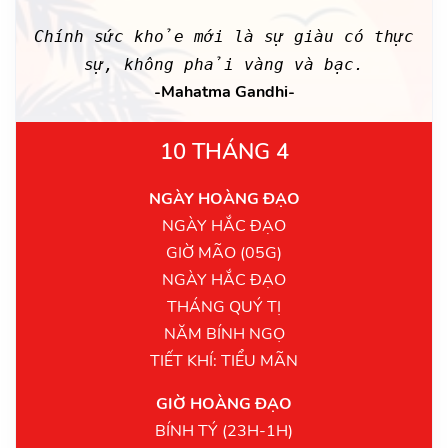
Chính sức khỏe mới là sự giàu có thực
sự, không phải vàng và bạc.
-Mahatma Gandhi-
10 THÁNG 4
NGÀY HOÀNG ĐẠO
NGÀY HẮC ĐẠO
GIỜ MÃO (05G)
NGÀY HẮC ĐẠO
THÁNG QUÝ TỊ
NĂM BÍNH NGỌ
TIẾT KHÍ: TIỂU MÃN
GIỜ HOÀNG ĐẠO
BÍNH TÝ (23H-1H)