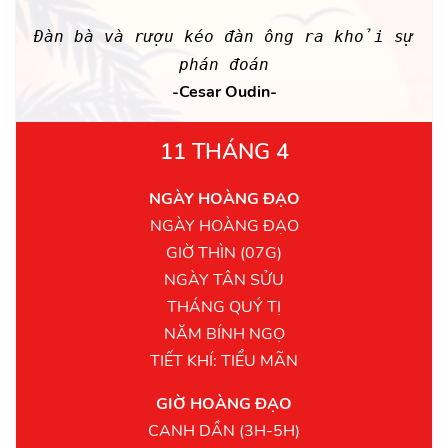
Đàn bà và rượu kéo đàn ông ra khỏi sự
phán đoán
-Cesar Oudin-
11 THÁNG 4
NGÀY HOÀNG ĐẠO
NGÀY HOÀNG ĐẠO
GIỜ THÌN (07G)
NGÀY TÂN SỬU
THÁNG QUÝ TỊ
NĂM BÍNH NGỌ
TIẾT KHÍ: TIỂU MÃN
GIỜ HOÀNG ĐẠO
CANH DẦN (3H-5H)