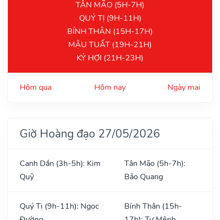
TÂN MÃO (5H-7H)
QUÝ TỊ (9H-11H)
BÍNH THÂN (15H-17H)
MẬU TUẤT (19H-21H)
KỶ HỢI (21H-23H)
Hôm qua
Hôm nay
Ngày mai
Giờ Hoàng đạo 27/05/2026
Canh Dần (3h-5h): Kim
Tân Mão (5h-7h):
Quỹ
Bảo Quang
Quý Tị (9h-11h): Ngọc
Bính Thân (15h-
Đường
17h): Tư Mệnh