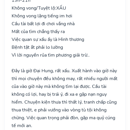
19h-21h
Không vong/Tuyệt lộ:
XẤU
Không vong lặng tiếng im hơi
Cầu tài bất lợi đi chơi vắng nhà
Mất của tìm chẳng thấy ra
Việc quan sự xấu ấy là Hình thương
Bệnh tật ắt phải lo lường
Vì lời nguyền rủa tìm phương giải trừ..
Đây là giờ Đại Hung, rất xấu. Xuất hành vào giờ này
thì mọi chuyện đều không may, rất nhiều người mất
của vào giờ này mà không tìm lại được. Cầu tài
không có lợi, hay bị trái ý, đi xa e gặp nạn nguy
hiểm. Chuyện kiện thưa thì thất lý, tranh chấp cũng
thua thiệt, e phải vướng vào vòng tù tội không
chừng. Việc quan trọng phải đòn, gặp ma quỷ cúng
tế mới an.