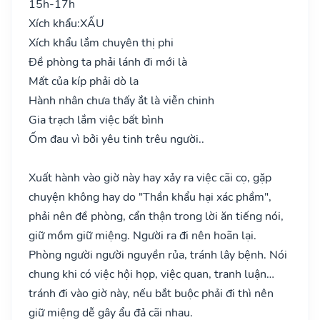
15h-17h
Xích khẩu:
XẤU
Xích khẩu lắm chuyên thị phi
Đề phòng ta phải lánh đi mới là
Mất của kíp phải dò la
Hành nhân chưa thấy ắt là viễn chinh
Gia trạch lắm việc bất bình
Ốm đau vì bởi yêu tinh trêu người..
Xuất hành vào giờ này hay xảy ra việc cãi cọ, gặp
chuyện không hay do "Thần khẩu hại xác phầm",
phải nên đề phòng, cẩn thận trong lời ăn tiếng nói,
giữ mồm giữ miệng. Người ra đi nên hoãn lại.
Phòng người người nguyền rủa, tránh lây bệnh. Nói
chung khi có việc hội họp, việc quan, tranh luận…
tránh đi vào giờ này, nếu bắt buộc phải đi thì nên
giữ miệng dễ gây ẩu đả cãi nhau.