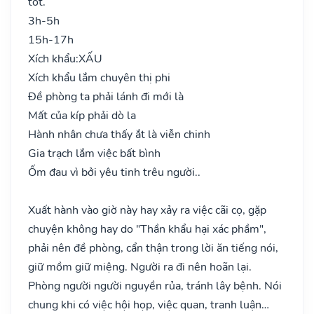
tốt.
3h-5h
15h-17h
Xích khẩu:
XẤU
Xích khẩu lắm chuyên thị phi
Đề phòng ta phải lánh đi mới là
Mất của kíp phải dò la
Hành nhân chưa thấy ắt là viễn chinh
Gia trạch lắm việc bất bình
Ốm đau vì bởi yêu tinh trêu người..
Xuất hành vào giờ này hay xảy ra việc cãi cọ, gặp
chuyện không hay do "Thần khẩu hại xác phầm",
phải nên đề phòng, cẩn thận trong lời ăn tiếng nói,
giữ mồm giữ miệng. Người ra đi nên hoãn lại.
Phòng người người nguyền rủa, tránh lây bệnh. Nói
chung khi có việc hội họp, việc quan, tranh luận…