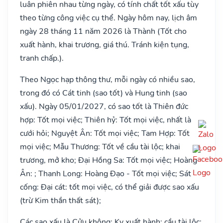
luân phiên nhau từng ngày, có tính chất tốt xấu tùy
theo từng công việc cụ thể. Ngày hôm nay, lịch âm
ngày 28 tháng 11 năm 2026 là Thành (Tốt cho
xuất hành, khai trương, giá thú. Tránh kiện tụng,
tranh chấp.).
Theo Ngọc hạp thông thư, mỗi ngày có nhiều sao,
trong đó có Cát tinh (sao tốt) và Hung tinh (sao
xấu). Ngày 05/01/2027, có sao tốt là Thiên đức
hợp: Tốt mọi việc; Thiên hỷ: Tốt mọi việc, nhất là
cưới hỏi; Nguyệt Ân: Tốt mọi việc; Tam Hợp: Tốt
mọi việc; Mẫu Thương: Tốt về cầu tài lộc; khai
trương, mở kho; Đại Hồng Sa: Tốt mọi việc; Hoàng
Ân: ; Thanh Long: Hoàng Đạo - Tốt mọi việc; Sát
cống: Đại cát: tốt mọi việc, có thể giải được sao xấu
(trừ Kim thần thất sát);
Các sao xấu là Cửu không: Kỵ xuất hành; cầu tài lộc;