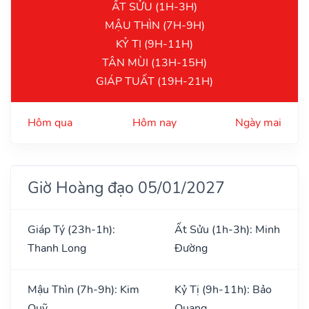
ẤT SỬU (1H-3H)
MẬU THÌN (7H-9H)
KỶ TỊ (9H-11H)
TÂN MÙI (13H-15H)
GIÁP TUẤT (19H-21H)
Hôm qua
Hôm nay
Ngày mai
Giờ Hoàng đạo 05/01/2027
Giáp Tý (23h-1h):
Ất Sửu (1h-3h): Minh
Thanh Long
Đường
Mậu Thìn (7h-9h): Kim
Kỷ Tị (9h-11h): Bảo
Quỹ
Quang