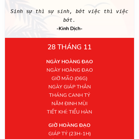
Sinh sự thì sự sinh, bớt việc thì việc
bớt.
-Kinh Dịch-
28 THÁNG 11
NGÀY HOÀNG ĐẠO
NGÀY HOÀNG ĐẠO
GIỜ MÃO (06G)
NGÀY GIÁP THÂN
THÁNG CANH TÝ
NĂM ĐINH MÙI
TIẾT KHÍ: TIỂU HÀN
GIỜ HOÀNG ĐẠO
GIÁP TÝ (23H-1H)