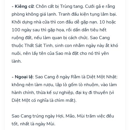
- Kiêng cữ
: Chôn cất bị Trùng tang. Cưới gả e rằng
phòng không giá lạnh. Tranh đấu kiện tụng lâm bại.
Khởi dựng nhà cửa thì con đầu dễ gặp nạn. 10 hoặc
100 ngày sau thì gặp họa, rồi dần dần tiêu hết
ruộng đất, nếu làm quan bị cách chức. Sao Cang
thuộc Thất Sát Tinh, sinh con nhằm ngày này ắt khó
nuôi, nên lấy tên của Sao mà đặt cho nó thì yên
lành.
- Ngoại lệ
: Sao Cang ở ngày Rằm là Diệt Một Nhật:
không nên làm rượu, lập lò gốm lò nhuộm, vào làm
hành chính, thừa kế sự nghiệp, đại kỵ đi thuyền (vì
Diệt Một có nghĩa là chìm mất).
Sao Cang trúng ngày Hợi, Mão, Mùi trăm việc đều
tốt, nhất là ngày Mùi.