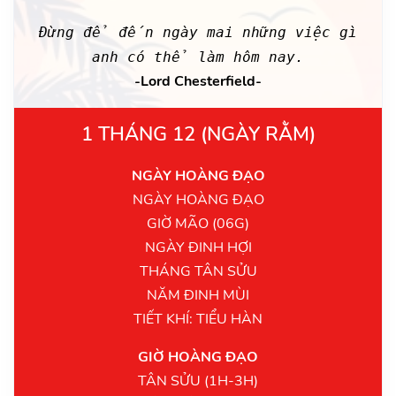
Đừng để đến ngày mai những việc gì
anh có thể làm hôm nay.
-Lord Chesterfield-
1 THÁNG 12 (NGÀY RẰM)
NGÀY HOÀNG ĐẠO
NGÀY HOÀNG ĐẠO
GIỜ MÃO (06G)
NGÀY ĐINH HỢI
THÁNG TÂN SỬU
NĂM ĐINH MÙI
TIẾT KHÍ: TIỂU HÀN
GIỜ HOÀNG ĐẠO
TÂN SỬU (1H-3H)