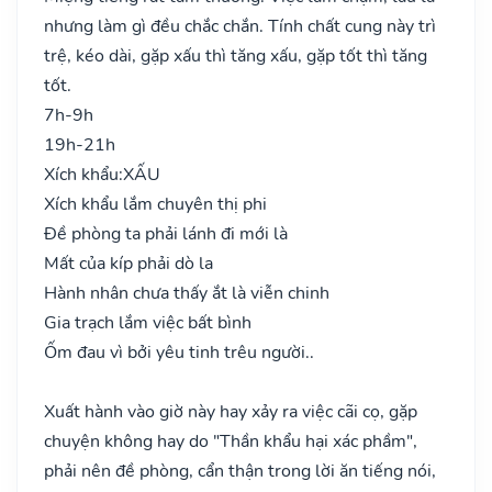
nhưng làm gì đều chắc chắn. Tính chất cung này trì
trệ, kéo dài, gặp xấu thì tăng xấu, gặp tốt thì tăng
tốt.
7h-9h
19h-21h
Xích khẩu:
XẤU
Xích khẩu lắm chuyên thị phi
Đề phòng ta phải lánh đi mới là
Mất của kíp phải dò la
Hành nhân chưa thấy ắt là viễn chinh
Gia trạch lắm việc bất bình
Ốm đau vì bởi yêu tinh trêu người..
Xuất hành vào giờ này hay xảy ra việc cãi cọ, gặp
chuyện không hay do "Thần khẩu hại xác phầm",
phải nên đề phòng, cẩn thận trong lời ăn tiếng nói,