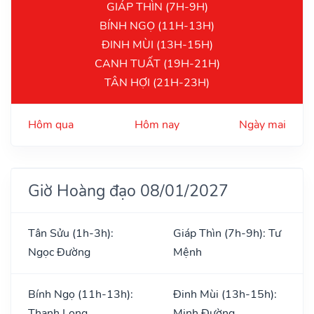
GIÁP THÌN (7H-9H)
BÍNH NGỌ (11H-13H)
ĐINH MÙI (13H-15H)
CANH TUẤT (19H-21H)
TÂN HỢI (21H-23H)
Hôm qua
Hôm nay
Ngày mai
Giờ Hoàng đạo 08/01/2027
Tân Sửu (1h-3h):
Giáp Thìn (7h-9h): Tư
Ngọc Đường
Mệnh
Bính Ngọ (11h-13h):
Đinh Mùi (13h-15h):
Thanh Long
Minh Đường