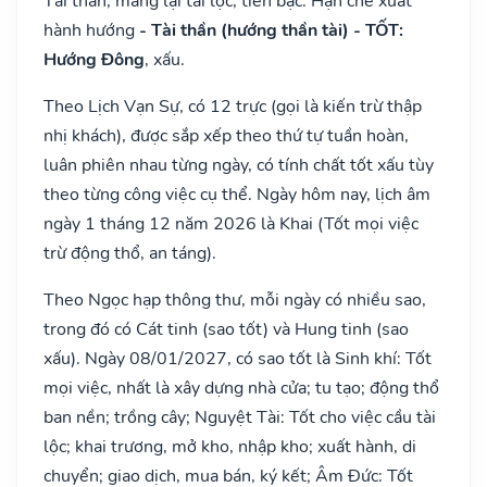
Tài thần, mang lại tài lộc, tiền bạc. Hạn chế xuất
hành hướng
- Tài thần (hướng thần tài) - TỐT:
Hướng Đông
, xấu.
Theo Lịch Vạn Sự, có 12 trực (gọi là kiến trừ thập
nhị khách), được sắp xếp theo thứ tự tuần hoàn,
luân phiên nhau từng ngày, có tính chất tốt xấu tùy
theo từng công việc cụ thể. Ngày hôm nay, lịch âm
ngày 1 tháng 12 năm 2026 là Khai (Tốt mọi việc
trừ động thổ, an táng).
Theo Ngọc hạp thông thư, mỗi ngày có nhiều sao,
trong đó có Cát tinh (sao tốt) và Hung tinh (sao
xấu). Ngày 08/01/2027, có sao tốt là Sinh khí: Tốt
mọi việc, nhất là xây dựng nhà cửa; tu tạo; động thổ
ban nền; trồng cây; Nguyệt Tài: Tốt cho việc cầu tài
lộc; khai trương, mở kho, nhập kho; xuất hành, di
chuyển; giao dịch, mua bán, ký kết; Âm Đức: Tốt