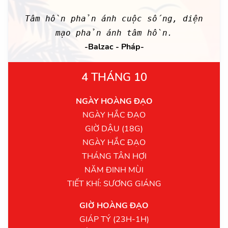
Tâm hồn phản ánh cuộc sống, diện
mạo phản ánh tâm hồn.
-Balzac - Pháp-
4 THÁNG 10
NGÀY HOÀNG ĐẠO
NGÀY HẮC ĐẠO
GIỜ DẬU (18G)
NGÀY HẮC ĐẠO
THÁNG TÂN HỢI
NĂM ĐINH MÙI
TIẾT KHÍ: SƯƠNG GIÁNG
GIỜ HOÀNG ĐẠO
GIÁP TÝ (23H-1H)