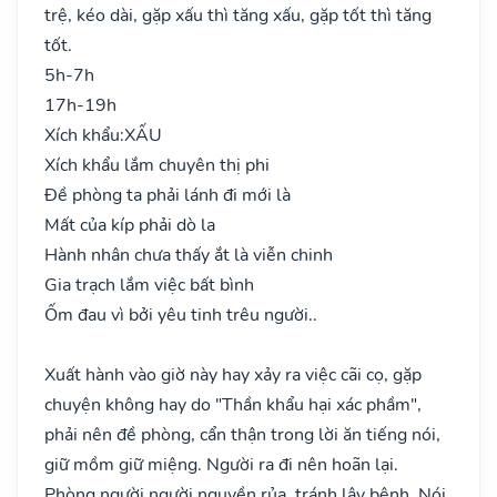
trệ, kéo dài, gặp xấu thì tăng xấu, gặp tốt thì tăng
tốt.
5h-7h
17h-19h
Xích khẩu:
XẤU
Xích khẩu lắm chuyên thị phi
Đề phòng ta phải lánh đi mới là
Mất của kíp phải dò la
Hành nhân chưa thấy ắt là viễn chinh
Gia trạch lắm việc bất bình
Ốm đau vì bởi yêu tinh trêu người..
Xuất hành vào giờ này hay xảy ra việc cãi cọ, gặp
chuyện không hay do "Thần khẩu hại xác phầm",
phải nên đề phòng, cẩn thận trong lời ăn tiếng nói,
giữ mồm giữ miệng. Người ra đi nên hoãn lại.
Phòng người người nguyền rủa, tránh lây bệnh. Nói