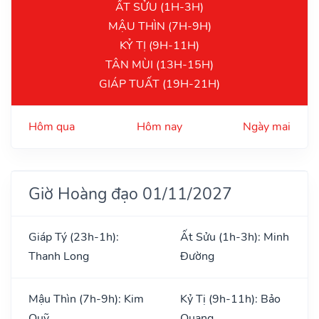
ẤT SỬU (1H-3H)
MẬU THÌN (7H-9H)
KỶ TỊ (9H-11H)
TÂN MÙI (13H-15H)
GIÁP TUẤT (19H-21H)
Hôm qua
Hôm nay
Ngày mai
Giờ Hoàng đạo 01/11/2027
Giáp Tý (23h-1h):
Ất Sửu (1h-3h): Minh
Thanh Long
Đường
Mậu Thìn (7h-9h): Kim
Kỷ Tị (9h-11h): Bảo
Quỹ
Quang