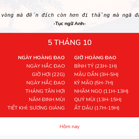
 vòng mà đến đích còn hơn đi thẳng mà ngã đ
-Tục ngữ Anh-
5 THÁNG 10
NGÀY HOÀNG ĐẠO
GIỜ HOÀNG ĐẠO
NGÀY HẮC ĐẠO
BÍNH TÝ (23H-1H)
GIỜ HỢI (22G)
MẬU DẦN (3H-5H)
NGÀY HẮC ĐẠO
KỶ MÃO (5H-7H)
THÁNG TÂN HỢI
NHÂM NGỌ (11H-13H)
NĂM ĐINH MÙI
QUÝ MÙI (13H-15H)
TIẾT KHÍ: SƯƠNG GIÁNG
ẤT DẬU (17H-19H)
Hôm nay