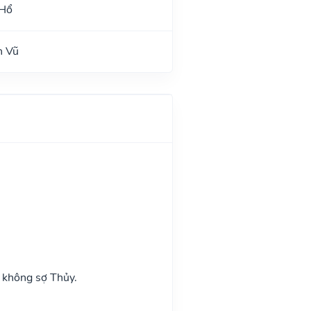
 Hổ
n Vũ
 không sợ Thủy.