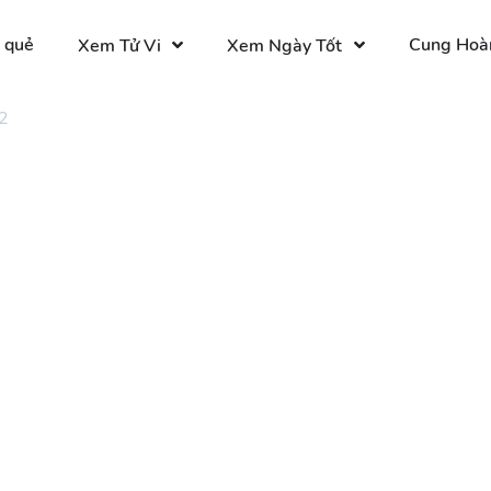
 quẻ
Cung Hoà
Xem Tử Vi
Xem Ngày Tốt
2