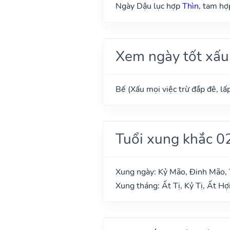
Ngày Dậu lục hợp
Thìn
, tam h
Xem ngày tốt xấu
Bế (Xấu mọi việc trừ đắp đê, lấp
Tuổi xung khắc 0
Xung ngày: Kỷ Mão, Đinh Mão, 
Xung tháng: Ất Tị, Kỷ Tị, Ất Hợ