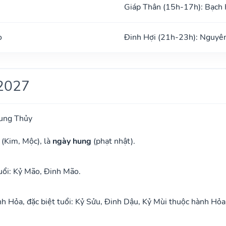
Giáp Thân (15h-17h): Bạch
o
Đinh Hợi (21h-23h): Nguyê
2027
ung Thủy
 (Kim, Mộc), là
ngày hung
(phạt nhật).
uổi: Kỷ Mão, Đinh Mão.
 Hỏa, đặc biệt tuổi: Kỷ Sửu, Đinh Dậu, Kỷ Mùi thuộc hành Hỏa