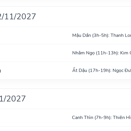
2/11/2027
Mậu Dần (3h-5h): Thanh Lo
Nhâm Ngọ (11h-13h): Kim 
g
Ất Dậu (17h-19h): Ngọc Đ
11/2027
Canh Thìn (7h-9h): Thiên H