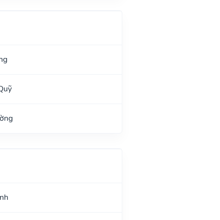
ng
Quỹ
ường
ình