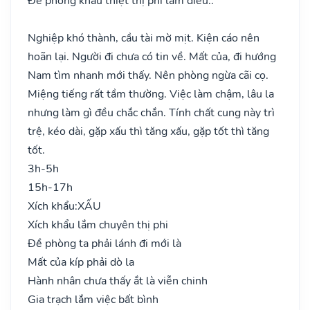
Đề phong khẩu thiệt thị phi lắm điều..
Nghiệp khó thành, cầu tài mờ mịt. Kiện cáo nên
hoãn lại. Người đi chưa có tin về. Mất của, đi hướng
Nam tìm nhanh mới thấy. Nên phòng ngừa cãi cọ.
Miệng tiếng rất tầm thường. Việc làm chậm, lâu la
nhưng làm gì đều chắc chắn. Tính chất cung này trì
trệ, kéo dài, gặp xấu thì tăng xấu, gặp tốt thì tăng
tốt.
3h-5h
15h-17h
Xích khẩu:
XẤU
Xích khẩu lắm chuyên thị phi
Đề phòng ta phải lánh đi mới là
Mất của kíp phải dò la
Hành nhân chưa thấy ắt là viễn chinh
Gia trạch lắm việc bất bình