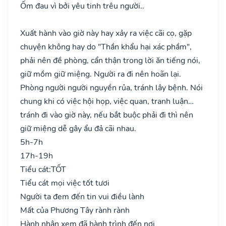
Ốm đau vì bởi yêu tinh trêu người..
Xuất hành vào giờ này hay xảy ra việc cãi cọ, gặp
chuyện không hay do "Thần khẩu hại xác phầm",
phải nên đề phòng, cẩn thận trong lời ăn tiếng nói,
giữ mồm giữ miệng. Người ra đi nên hoãn lại.
Phòng người người nguyền rủa, tránh lây bệnh. Nói
chung khi có việc hội họp, việc quan, tranh luận…
tránh đi vào giờ này, nếu bắt buộc phải đi thì nên
giữ miệng dễ gây ẩu đả cãi nhau.
5h-7h
17h-19h
Tiểu cát:
TỐT
Tiểu cát mọi việc tốt tươi
Người ta đem đến tin vui điều lành
Mất của Phương Tây rành rành
Hành nhân xem đã hành trình đến nơi