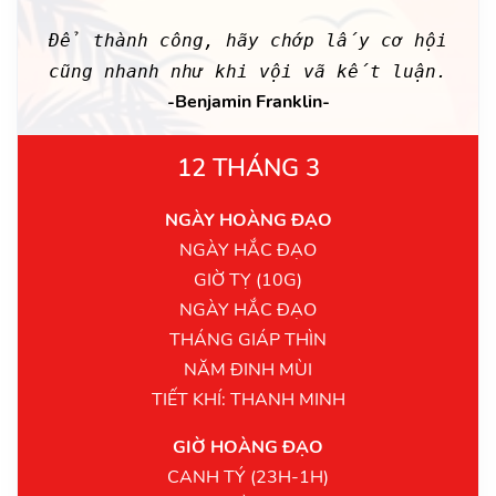
Để thành công, hãy chớp lấy cơ hội
cũng nhanh như khi vội vã kết luận.
-Benjamin Franklin-
12 THÁNG 3
NGÀY HOÀNG ĐẠO
NGÀY HẮC ĐẠO
GIỜ TỴ (10G)
NGÀY HẮC ĐẠO
THÁNG GIÁP THÌN
NĂM ĐINH MÙI
TIẾT KHÍ: THANH MINH
GIỜ HOÀNG ĐẠO
CANH TÝ (23H-1H)