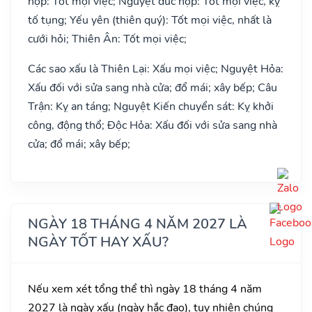
hợp: Tốt mọi việc; Nguyệt đức hợp: Tốt mọi việc, kỵ
tố tụng; Yếu yên (thiên quý): Tốt mọi việc, nhất là
cưới hỏi; Thiên Ân: Tốt mọi việc;
Các sao xấu là Thiên Lại: Xấu mọi việc; Nguyệt Hỏa:
Xấu đối với sửa sang nhà cửa; đổ mái; xây bếp; Câu
Trận: Kỵ an táng; Nguyệt Kiến chuyển sát: Kỵ khởi
công, động thổ; Độc Hỏa: Xấu đối với sửa sang nhà
cửa; đổ mái; xây bếp;
NGÀY 18 THÁNG 4 NĂM 2027 LÀ
NGÀY TỐT HAY XẤU?
Nếu xem xét tổng thể thì ngày 18 tháng 4 năm
2027 là ngày xấu (ngày hắc đạo), tuy nhiên chúng