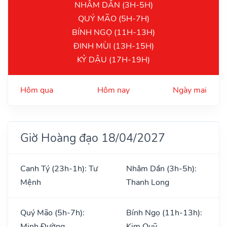
NHÂM DẦN (3H-5H)
QUÝ MÃO (5H-7H)
BÍNH NGỌ (11H-13H)
ĐINH MÙI (13H-15H)
KỶ DẬU (17H-19H)
Hôm qua
Hôm nay
Ngày mai
Giờ Hoàng đạo 18/04/2027
Canh Tý (23h-1h): Tư
Nhâm Dần (3h-5h):
Mệnh
Thanh Long
Quý Mão (5h-7h):
Bính Ngọ (11h-13h):
Minh Đường
Kim Quỹ