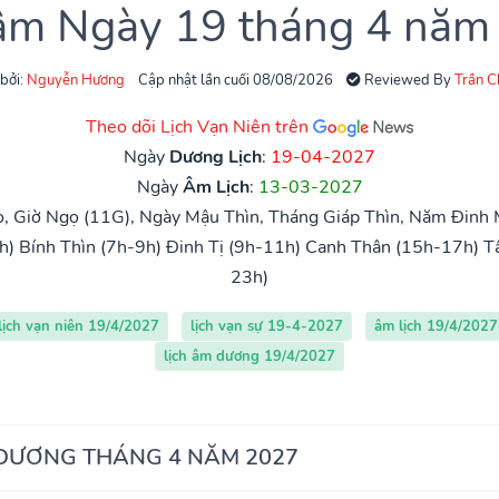
 âm Ngày 19 tháng 4 năm
 bởi:
Nguyễn Hương
Cập nhật lần cuối 08/08/2026
Reviewed By
Trần 
Theo dõi Lịch Vạn Niên trên
Ngày
Dương Lịch
:
19-04-2027
Ngày
Âm Lịch
:
13-03-2027
, Giờ Ngọ (11G), Ngày Mậu Thìn, Tháng Giáp Thìn, Năm Đinh 
h)
Bính Thìn (7h-9h)
Đinh Tị (9h-11h)
Canh Thân (15h-17h)
T
23h)
lịch vạn niên 19/4/2027
lịch vạn sự 19-4-2027
âm lịch 19/4/2027
lịch âm dương 19/4/2027
 DƯƠNG THÁNG 4 NĂM 2027