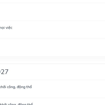
ọi việc
027
khởi công, động thổ
 khởi công, động thổ