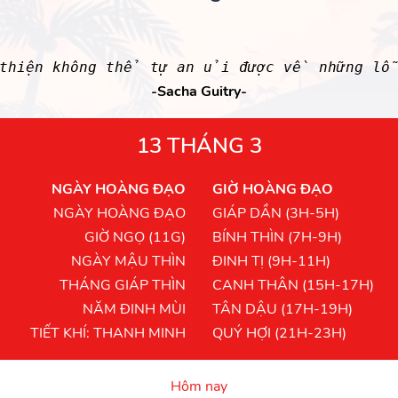
g thiện không thể tự an ủi được về những lỗ
-Sacha Guitry-
13 THÁNG 3
NGÀY HOÀNG ĐẠO
GIỜ HOÀNG ĐẠO
NGÀY HOÀNG ĐẠO
GIÁP DẦN (3H-5H)
GIỜ NGỌ (11G)
BÍNH THÌN (7H-9H)
NGÀY MẬU THÌN
ĐINH TỊ (9H-11H)
THÁNG GIÁP THÌN
CANH THÂN (15H-17H)
NĂM ĐINH MÙI
TÂN DẬU (17H-19H)
TIẾT KHÍ: THANH MINH
QUÝ HỢI (21H-23H)
Hôm nay