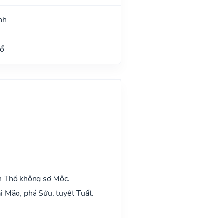
nh
Hổ
h Thổ không sợ Mộc.
i Mão, phá Sửu, tuyệt Tuất.