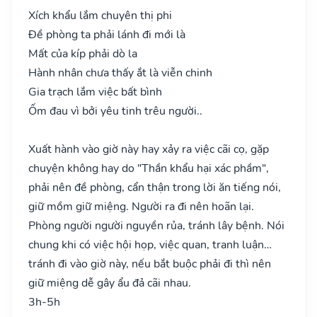
Xích khẩu lắm chuyên thị phi
Đề phòng ta phải lánh đi mới là
Mất của kíp phải dò la
Hành nhân chưa thấy ắt là viễn chinh
Gia trạch lắm việc bất bình
Ốm đau vì bởi yêu tinh trêu người..
Xuất hành vào giờ này hay xảy ra việc cãi cọ, gặp
chuyện không hay do "Thần khẩu hại xác phầm",
phải nên đề phòng, cẩn thận trong lời ăn tiếng nói,
giữ mồm giữ miệng. Người ra đi nên hoãn lại.
Phòng người người nguyền rủa, tránh lây bệnh. Nói
chung khi có việc hội họp, việc quan, tranh luận…
tránh đi vào giờ này, nếu bắt buộc phải đi thì nên
giữ miệng dễ gây ẩu đả cãi nhau.
3h-5h