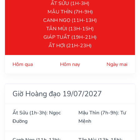
ẤT SỬU (1H-3H)
MẬU THÌN (7H-9H)
CANH NGỌ (11H-13H)
TÂN MÙI (13H-15H)
GIÁP TUẤT (19H-21H)
ẤT HỢI (21H-23H)
Hôm qua
Hôm nay
Ngày mai
Giờ Hoàng đạo 19/07/2027
Ất Sửu (1h-3h): Ngọc
Mậu Thìn (7h-9h): Tư
Đường
Mệnh
Canh Ngọ (11h-13h):
Tân Mùi (13h-15h):