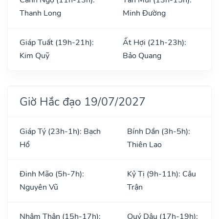
Thanh Long
Minh Đường
Giáp Tuất (19h-21h):
Ất Hợi (21h-23h):
Kim Quỹ
Bảo Quang
Giờ Hắc đạo 19/07/2027
Giáp Tý (23h-1h): Bạch
Bính Dần (3h-5h):
Hổ
Thiên Lao
Đinh Mão (5h-7h):
Kỷ Tị (9h-11h): Câu
Nguyên Vũ
Trận
Nhâm Thân (15h-17h):
Quý Dậu (17h-19h):