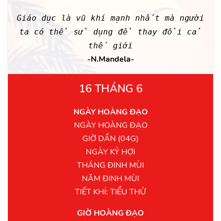
Giáo dục là vũ khí mạnh nhất mà người
ta có thể sử dụng để thay đổi cả
thế giới
-N.Mandela-
16 THÁNG 6
NGÀY HOÀNG ĐẠO
NGÀY HOÀNG ĐẠO
GIỜ DẦN (04G)
NGÀY KỶ HỢI
THÁNG ĐINH MÙI
NĂM ĐINH MÙI
TIẾT KHÍ: TIỂU THỬ
GIỜ HOÀNG ĐẠO