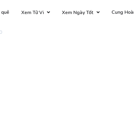
 quẻ
Cung Hoà
Xem Tử Vi
Xem Ngày Tốt
0