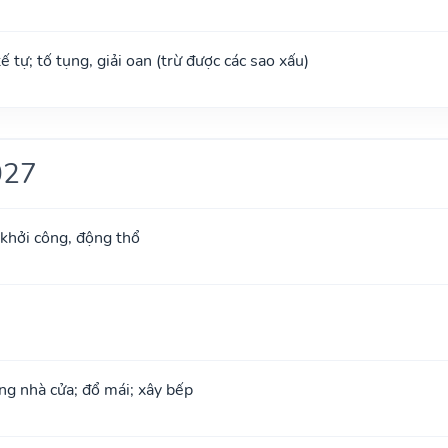
tế tự; tố tụng, giải oan (trừ được các sao xấu)
027
 khởi công, động thổ
ng nhà cửa; đổ mái; xây bếp