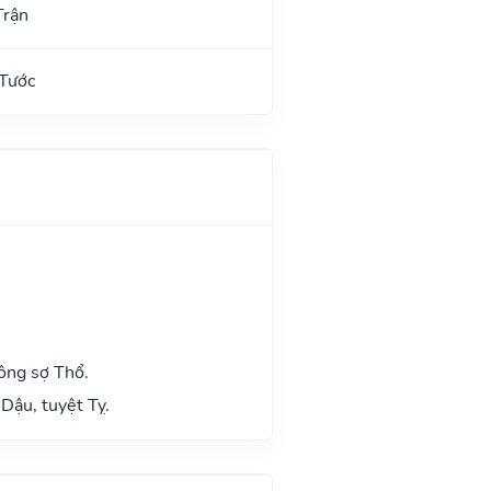
Trận
 Tước
ông sợ Thổ.
Dậu, tuyệt Tỵ.