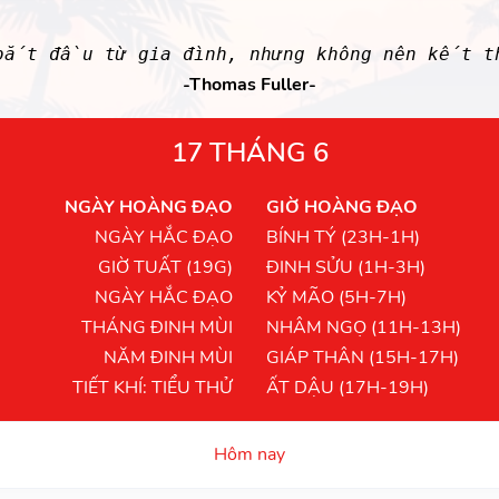
 bắt đầu từ gia đình, nhưng không nên kết t
-Thomas Fuller-
17 THÁNG 6
NGÀY HOÀNG ĐẠO
GIỜ HOÀNG ĐẠO
NGÀY HẮC ĐẠO
BÍNH TÝ (23H-1H)
GIỜ TUẤT (19G)
ĐINH SỬU (1H-3H)
NGÀY HẮC ĐẠO
KỶ MÃO (5H-7H)
THÁNG ĐINH MÙI
NHÂM NGỌ (11H-13H)
NĂM ĐINH MÙI
GIÁP THÂN (15H-17H)
TIẾT KHÍ: TIỂU THỬ
ẤT DẬU (17H-19H)
Hôm nay