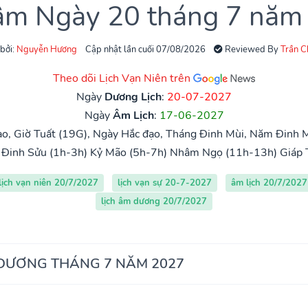
 âm Ngày 20 tháng 7 năm
 bởi:
Nguyễn Hương
Cập nhật lần cuối 07/08/2026
Reviewed By
Trần 
Theo dõi Lịch Vạn Niên trên
Ngày
Dương Lịch
:
20-07-2027
Ngày
Âm Lịch
:
17-06-2027
o, Giờ Tuất (19G), Ngày Hắc đạo, Tháng Đinh Mùi, Năm Đinh M
Đinh Sửu (1h-3h)
Kỷ Mão (5h-7h)
Nhâm Ngọ (11h-13h)
Giáp 
lịch vạn niên 20/7/2027
lịch vạn sự 20-7-2027
âm lịch 20/7/2027
lịch âm dương 20/7/2027
 DƯƠNG THÁNG 7 NĂM 2027