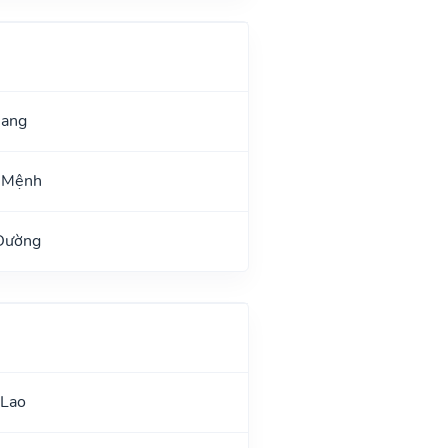
uang
 Mệnh
 Đường
 Lao