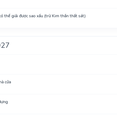
 có thể giải được sao xấu (trừ Kim thần thất sát)
027
hà cửa
 dựng