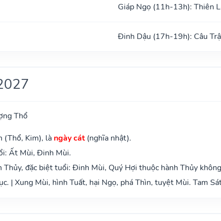
Giáp Ngọ (11h-13h): Thiên L
Đinh Dậu (17h-19h): Câu Tr
2027
ợng Thổ
n (Thổ, Kim), là
ngày cát
(nghĩa nhật).
i: Ất Mùi, Đinh Mùi.
Thủy, đặc biệt tuổi: Đinh Mùi, Quý Hợi thuộc hành Thủy không
c. | Xung Mùi, hình Tuất, hại Ngọ, phá Thìn, tuyệt Mùi. Tam Sá