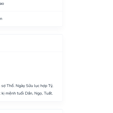
ao
ận
 sợ Thổ. Ngày Sửu lục hợp Tý,
t kị mệnh tuổi Dần, Ngọ, Tuất.