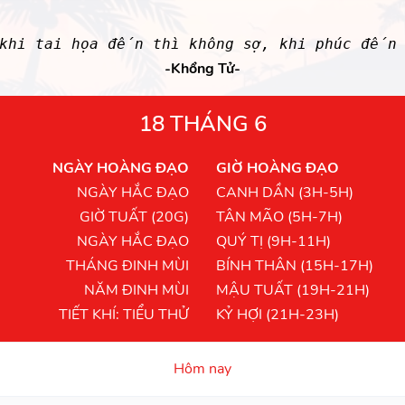
khi tai họa đến thì không sợ, khi phúc đến 
-Khổng Tử-
18 THÁNG 6
NGÀY HOÀNG ĐẠO
GIỜ HOÀNG ĐẠO
NGÀY HẮC ĐẠO
CANH DẦN (3H-5H)
GIỜ TUẤT (20G)
TÂN MÃO (5H-7H)
NGÀY HẮC ĐẠO
QUÝ TỊ (9H-11H)
THÁNG ĐINH MÙI
BÍNH THÂN (15H-17H)
NĂM ĐINH MÙI
MẬU TUẤT (19H-21H)
TIẾT KHÍ: TIỂU THỬ
KỶ HỢI (21H-23H)
Hôm nay