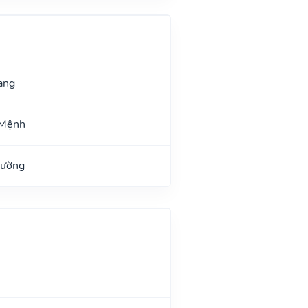
ang
 Mệnh
Đường