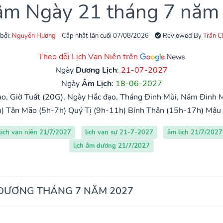
 âm Ngày 21 tháng 7 năm
 bởi:
Nguyễn Hương
Cập nhật lần cuối 07/08/2026
Reviewed By
Trần 
Theo dõi Lịch Vạn Niên trên
Ngày
Dương Lịch
:
21-07-2027
Ngày
Âm Lịch
:
18-06-2027
o, Giờ Tuất (20G), Ngày Hắc đạo, Tháng Đinh Mùi, Năm Đinh M
)
Tân Mão (5h-7h)
Quý Tị (9h-11h)
Bính Thân (15h-17h)
Mậu 
lịch vạn niên 21/7/2027
lịch vạn sự 21-7-2027
âm lịch 21/7/2027
lịch âm dương 21/7/2027
 DƯƠNG THÁNG 7 NĂM 2027