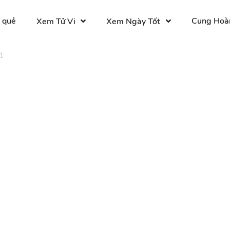
 quẻ
Cung Hoà
Xem Tử Vi
Xem Ngày Tốt
1