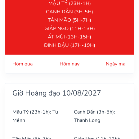
MẬU TÝ (23H-1H)
CANH DẦN (3H-5H)
TÂN MÃO (5H-7H)
GIÁP NGỌ (11H-13H)
ẤT MÙI (13H-15H)
ĐINH DẬU (17H-19H)
Hôm qua
Hôm nay
Ngày mai
Giờ Hoàng đạo 10/08/2027
Mậu Tý (23h-1h): Tư
Canh Dần (3h-5h):
Mệnh
Thanh Long
Tân Mão (5h-7h):
Giáp Ngọ (11h-13h):