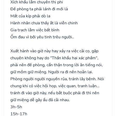
Xích khẩu lắm chuyên thị phi
Đề phòng ta phải lánh đi mới là
Mất của kíp phải dò la
Hành nhân chưa thấy ắt là viễn chinh
Gia trạch lắm việc bất bình
Ốm đau vì bởi yêu tinh trêu người..
Xuất hành vào giờ này hay xảy ra việc cãi cọ, gặp
chuyện không hay do "Thần khẩu hại xác phầm",
phải nên đề phòng, cẩn thận trong lời ăn tiếng nói,
giữ mồm giữ miệng. Người ra đi nên hoãn lại.
Phòng người người nguyền rủa, tránh lây bệnh. Nói
chung khi có việc hội họp, việc quan, tranh luận…
tránh đi vào giờ này, nếu bắt buộc phải đi thì nên
giữ miệng dễ gây ẩu đả cãi nhau.
3h-5h
15h-17h