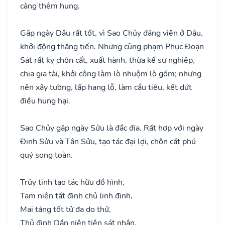
càng thêm hung.
Gặp ngày Dậu rất tốt, vì Sao Chủy đăng viên ở Dậu,
khởi động thăng tiến. Nhưng cũng phạm Phục Đoạn
Sát rất kỵ chôn cất, xuất hành, thừa kế sự nghiệp,
chia gia tài, khởi công làm lò nhuộm lò gốm; nhưng
nên xây tường, lấp hang lỗ, làm cầu tiêu, kết dứt
điều hung hại.
Sao Chủy gặp ngày Sửu là đắc địa. Rất hợp với ngày
Đinh Sửu và Tân Sửu, tạo tác đại lợi, chôn cất phú
quý song toàn.
Trủy tinh tạo tác hữu đồ hình,
Tam niên tất đinh chủ linh đinh,
Mai táng tốt tử đa do thử,
Thủ định Dần niên tiện sát nhân.