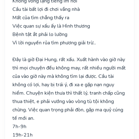
Không vong lặng tiếng im hơi
Cầu tài bất lợi đi chơi vắng nhà
Mất của tìm chẳng thấy ra
Việc quan sự xấu ấy là Hình thương
Bệnh tật ắt phải lo lường
Vì lời nguyền rủa tìm phương giải trừ..
Đây là giờ Đại Hung, rất xấu. Xuất hành vào giờ này
thì mọi chuyện đều không may, rất nhiều người mất
của vào giờ này mà không tìm lại được. Cầu tài
không có lợi, hay bị trái ý, đi xa e gặp nạn nguy
hiểm. Chuyện kiện thưa thì thất lý, tranh chấp cũng
thua thiệt, e phải vướng vào vòng tù tội không
chừng. Việc quan trọng phải đòn, gặp ma quỷ cúng
tế mới an.
7h-9h
19h-21h