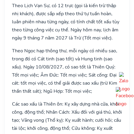
Theo Lịch Vạn Sự, có 12 trực (gọi là kiến trừ thập
nhị khách), được sắp xếp theo thứ tự tuần hoàn,
luân phiên nhau từng ngày, có tính chất tốt xấu tùy
theo từng công việc cụ thể. Ngày hôm nay, lịch âm
ngày 9 tháng 7 năm 2027 là Trừ (Tốt mọi việc).
Theo Ngọc hạp thông thư, mỗi ngày có nhiều sao,
trong đó có Cát tinh (sao tốt) và Hung tinh (sao
xấu). Ngày 10/08/2027, có sao tốt là Thiên Quý:
Tốt mọi việc; Âm Đức: Tốt mọi việc; Sát cống: Đại
cát: tốt mọi việc, có thể giải được sao xấu (trừ Kim
thần thất sát); Ngũ Hợp: Tốt mọi việc;
Các sao xấu là Thiên ôn: Kỵ xây dựng nhà cửa, khởi
công, động thổ; Nhân Cách: Xấu đối với giá thú, khởi
tạo; Vãng vong (Thổ kỵ): Kỵ xuất hành; cưới hỏi; cầu
tài lộc; khởi công, động thổ; Cửu không: Kỵ xuất