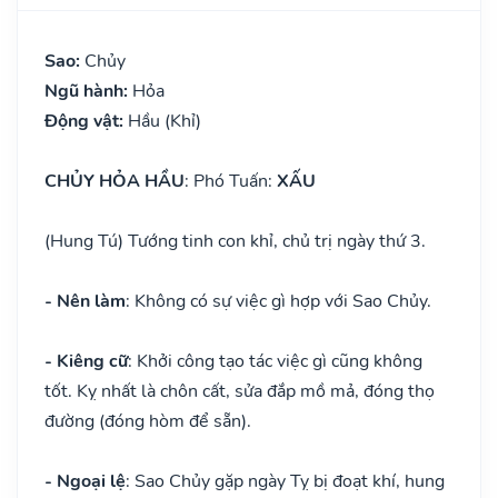
Sao:
Chủy
Ngũ hành:
Hỏa
Động vật:
Hầu (Khỉ)
CHỦY HỎA HẦU
: Phó Tuấn:
XẤU
(Hung Tú) Tướng tinh con khỉ, chủ trị ngày thứ 3.
- Nên làm
: Không có sự việc gì hợp với Sao Chủy.
- Kiêng cữ
: Khởi công tạo tác việc gì cũng không
tốt. Kỵ nhất là chôn cất, sửa đắp mồ mả, đóng thọ
đường (đóng hòm để sẵn).
- Ngoại lệ
: Sao Chủy gặp ngày Tỵ bị đoạt khí, hung