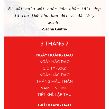
Bí mật của một cuộc hôn nhân tốt đẹp
là tha thứ cho bạn đời vì đã lấy
mình.
-Sacha Guitry-
9 THÁNG 7
NGÀY HOÀNG ĐẠO
NGÀY HẮC ĐẠO
GIỜ TỴ (09G)
NGÀY HẮC ĐẠO
THÁNG MẬU THÂN
NĂM ĐINH MÙI
TIẾT KHÍ: LẬP THU
GIỜ HOÀNG ĐẠO