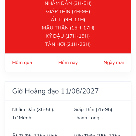
NHÂM DẦN (3H-5H)
GIÁP THÌN (7H-9H)
ẤT TỊ (9H-11H)
MẬU THÂN (15H-17H)
KỶ DẬU (17H-19H)
TÂN HỢI (21H-23H)
Hôm qua
Hôm nay
Ngày mai
Giờ Hoàng đạo 11/08/2027
Nhâm Dần (3h-5h):
Giáp Thìn (7h-9h):
Tư Mệnh
Thanh Long
Ất Tị (9h-11h): Minh
Mậu Thân (15h-17h):