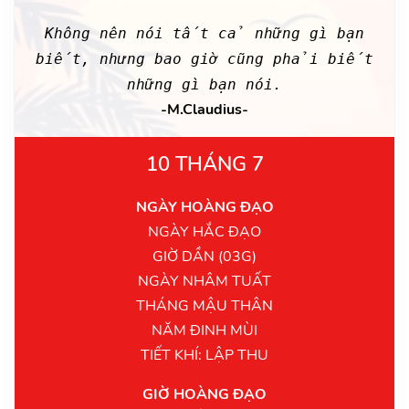
Không nên nói tất cả những gì bạn
biết, nhưng bao giờ cũng phải biết
những gì bạn nói.
-M.Claudius-
10 THÁNG 7
NGÀY HOÀNG ĐẠO
NGÀY HẮC ĐẠO
GIỜ DẦN (03G)
NGÀY NHÂM TUẤT
THÁNG MẬU THÂN
NĂM ĐINH MÙI
TIẾT KHÍ: LẬP THU
GIỜ HOÀNG ĐẠO