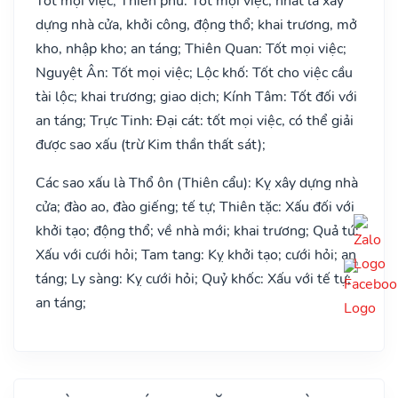
Tốt mọi việc; Thiên phú: Tốt mọi việc, nhất là xây
dựng nhà cửa, khởi công, động thổ; khai trương, mở
kho, nhập kho; an táng; Thiên Quan: Tốt mọi việc;
Nguyệt Ân: Tốt mọi việc; Lộc khố: Tốt cho việc cầu
tài lộc; khai trương; giao dịch; Kính Tâm: Tốt đối với
an táng; Trực Tinh: Đại cát: tốt mọi việc, có thể giải
được sao xấu (trừ Kim thần thất sát);
Các sao xấu là Thổ ôn (Thiên cẩu): Kỵ xây dựng nhà
cửa; đào ao, đào giếng; tế tự; Thiên tặc: Xấu đối với
khởi tạo; động thổ; về nhà mới; khai trương; Quả tú:
Xấu với cưới hỏi; Tam tang: Kỵ khởi tạo; cưới hỏi; an
táng; Ly sàng: Kỵ cưới hỏi; Quỷ khốc: Xấu với tế tự;
an táng;