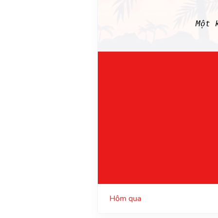
Một 
Hôm qua