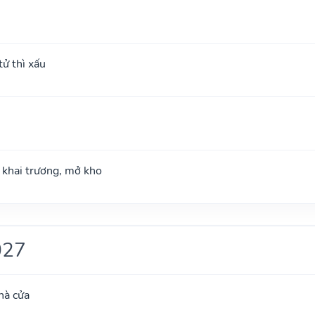
ử thì xấu
; khai trương, mở kho
027
hà cửa