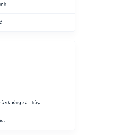
ình
ổ
Hỏa không sợ Thủy.
ửu.