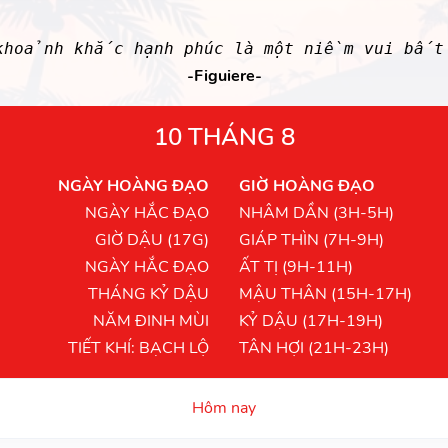
khoảnh khắc hạnh phúc là một niềm vui bất
-Figuiere-
10 THÁNG 8
NGÀY HOÀNG ĐẠO
GIỜ HOÀNG ĐẠO
NGÀY HẮC ĐẠO
NHÂM DẦN (3H-5H)
GIỜ DẬU (17G)
GIÁP THÌN (7H-9H)
NGÀY HẮC ĐẠO
ẤT TỊ (9H-11H)
THÁNG KỶ DẬU
MẬU THÂN (15H-17H)
NĂM ĐINH MÙI
KỶ DẬU (17H-19H)
TIẾT KHÍ: BẠCH LỘ
TÂN HỢI (21H-23H)
Hôm nay