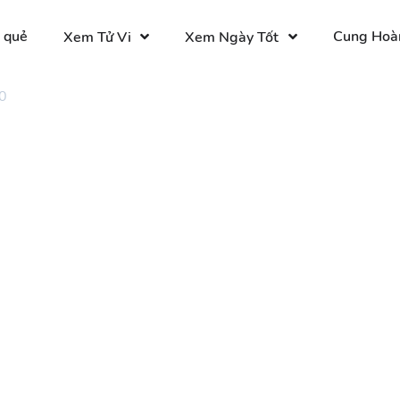
 quẻ
Cung Hoà
Xem Tử Vi
Xem Ngày Tốt
0