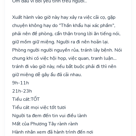
Ốm đau vì bởi yêu tinh trêu người..
Xuất hành vào giờ này hay xảy ra việc cãi cọ, gặp
chuyện không hay do "Thần khẩu hại xác phầm",
phải nên đề phòng, cẩn thận trong lời ăn tiếng nói,
giữ mồm giữ miệng. Người ra đi nên hoãn lại.
Phòng người người nguyền rủa, tránh lây bệnh. Nói
chung khi có việc hội họp, việc quan, tranh luận…
tránh đi vào giờ này, nếu bắt buộc phải đi thì nên
giữ miệng dễ gây ẩu đả cãi nhau.
9h-11h
21h-23h
Tiểu cát:
TỐT
Tiểu cát mọi việc tốt tươi
Người ta đem đến tin vui điều lành
Mất của Phương Tây rành rành
Hành nhân xem đã hành trình đến nơi