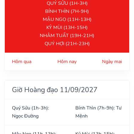
QUÝ SỬU (1H-3H)
BÍNH THÌN (7H-9H)
MẬU NGỌ (11H-13H)
KỶ MÙI (13H-15H)
NHÂM TUẤT (19H-21H)
QUÝ HỢI (21H-23H)
Hôm qua
Hôm nay
Ngày mai
Giờ Hoàng đạo 11/09/2027
Quý Sửu (1h-3h):
Bính Thìn (7h-9h): Tư
Ngọc Đường
Mệnh
Mậu Ngọ (11h-13h):
Kỷ Mùi (13h-15h):