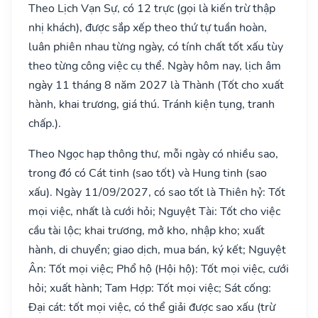
Theo Lịch Vạn Sự, có 12 trực (gọi là kiến trừ thập
nhị khách), được sắp xếp theo thứ tự tuần hoàn,
luân phiên nhau từng ngày, có tính chất tốt xấu tùy
theo từng công việc cụ thể. Ngày hôm nay, lịch âm
ngày 11 tháng 8 năm 2027 là Thành (Tốt cho xuất
hành, khai trương, giá thú. Tránh kiện tụng, tranh
chấp.).
Theo Ngọc hạp thông thư, mỗi ngày có nhiều sao,
trong đó có Cát tinh (sao tốt) và Hung tinh (sao
xấu). Ngày 11/09/2027, có sao tốt là Thiên hỷ: Tốt
mọi việc, nhất là cưới hỏi; Nguyệt Tài: Tốt cho việc
cầu tài lộc; khai trương, mở kho, nhập kho; xuất
hành, di chuyển; giao dịch, mua bán, ký kết; Nguyệt
Ân: Tốt mọi việc; Phổ hộ (Hội hộ): Tốt mọi việc, cưới
hỏi; xuất hành; Tam Hợp: Tốt mọi việc; Sát cống:
Đại cát: tốt mọi việc, có thể giải được sao xấu (trừ