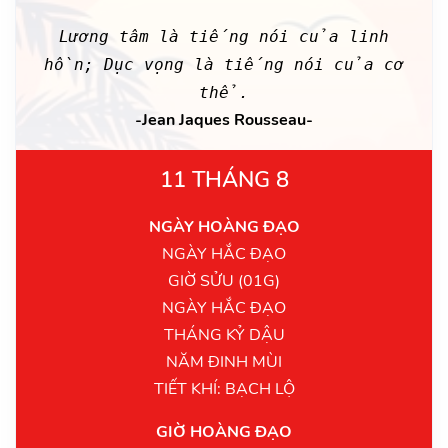
Lương tâm là tiếng nói của linh
hồn; Dục vọng là tiếng nói của cơ
thể.
-Jean Jaques Rousseau-
11 THÁNG 8
NGÀY HOÀNG ĐẠO
NGÀY HẮC ĐẠO
GIỜ SỬU (01G)
NGÀY HẮC ĐẠO
THÁNG KỶ DẬU
NĂM ĐINH MÙI
TIẾT KHÍ: BẠCH LỘ
GIỜ HOÀNG ĐẠO