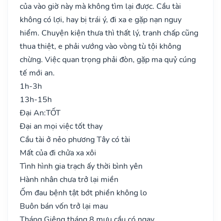
của vào giờ này mà không tìm lại được. Cầu tài
không có lợi, hay bị trái ý, đi xa e gặp nạn nguy
hiểm. Chuyện kiện thưa thì thất lý, tranh chấp cũng
thua thiệt, e phải vướng vào vòng tù tội không
chừng. Việc quan trọng phải đòn, gặp ma quỷ cúng
tế mới an.
1h-3h
13h-15h
Đại An:
TỐT
Đại an mọi việc tốt thay
Cầu tài ở nẻo phương Tây có tài
Mất của đi chửa xa xôi
Tình hình gia trạch ấy thời bình yên
Hành nhân chưa trở lại miền
Ốm đau bệnh tật bớt phiền không lo
Buôn bán vốn trở lại mau
Tháng Giêng tháng 8 mưu cầu có ngay..