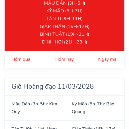
MẬU DẦN (3H-5H)
KỶ MÃO (5H-7H)
TÂN TỊ (9H-11H)
GIÁP THÂN (15H-17H)
BÍNH TUẤT (19H-21H)
ĐINH HỢI (21H-23H)
Hôm qua
Hôm nay
Ngày mai
Giờ Hoàng đạo 11/03/2028
Mậu Dần (3h-5h): Kim
Kỷ Mão (5h-7h): Bảo
Quỹ
Quang
Tân Tị (9h-11h): Ngọc
Giáp Thân (15h-17h):