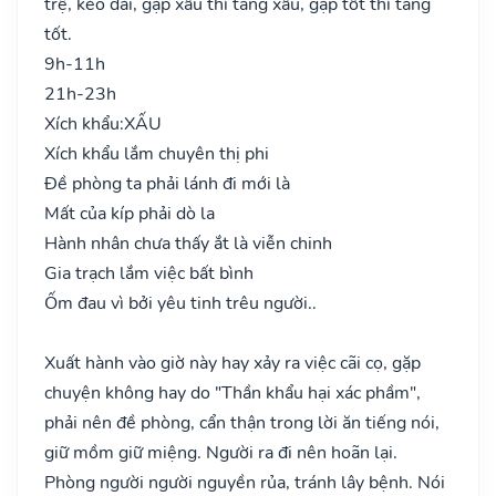
trệ, kéo dài, gặp xấu thì tăng xấu, gặp tốt thì tăng
tốt.
9h-11h
21h-23h
Xích khẩu:
XẤU
Xích khẩu lắm chuyên thị phi
Đề phòng ta phải lánh đi mới là
Mất của kíp phải dò la
Hành nhân chưa thấy ắt là viễn chinh
Gia trạch lắm việc bất bình
Ốm đau vì bởi yêu tinh trêu người..
Xuất hành vào giờ này hay xảy ra việc cãi cọ, gặp
chuyện không hay do "Thần khẩu hại xác phầm",
phải nên đề phòng, cẩn thận trong lời ăn tiếng nói,
giữ mồm giữ miệng. Người ra đi nên hoãn lại.
Phòng người người nguyền rủa, tránh lây bệnh. Nói