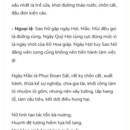
xấu nhất là trổ cửa, khơi đường tháo nước, chôn cất,
đầu đơn kiện cáo.
- Ngoại lệ
: Sao Nữ gặp ngày Hợi, Mão, Mùi đều gọi
là đường cùng. Ngày Quý Hợi cùng cực đúng mức vì
là ngày chót của 60 Hoa giáp. Ngày Hợi tuy Sao Nữ
đăng viên song cũng không nên tiến hành làm việc
gì.
Ngày Mão là Phục Đoạn Sát, rất kỵ chôn cất, xuất
hành, thừa kế sự nghiệp, chia gia tài, khởi công làm
lò nhuộm lò gốm; nhưng nên xây tường, lấp hang
lỗ, làm cầu tiêu, kết dứt điều hung hại.
Nữ tinh tạo tác tổn bà nương,
Huynh đệ tương hiềm tựa hổ lang,