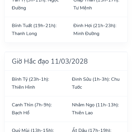
Đường
Tư Mệnh
Bính Tuất (19h-21h):
Đinh Hợi (21h-23h):
Thanh Long
Minh Đường
Giờ Hắc đạo 11/03/2028
Bính Tý (23h-1h):
Đinh Sửu (1h-3h): Chu
Thiên Hình
Tước
Canh Thìn (7h-9h):
Nhâm Ngọ (11h-13h):
Bạch Hổ
Thiên Lao
Quý Mùi (13h-15h):
Ất Dậu (17h-19h):