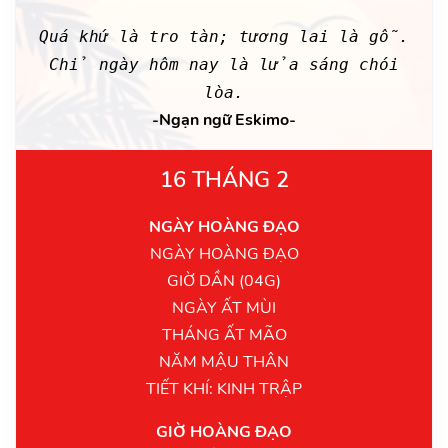
Quá khứ là tro tàn; tương lai là gỗ.
Chỉ ngày hôm nay là lửa sáng chói
lòa.
-Ngạn ngữ Eskimo-
16 THÁNG 2
NGÀY HOÀNG ĐẠO
NGÀY HOÀNG ĐẠO
GIỜ DẦN (04G)
NGÀY ẤT MÙI
THÁNG ẤT MÃO
NĂM MẬU THÂN
TIẾT KHÍ: KINH TRẬP
GIỜ HOÀNG ĐẠO