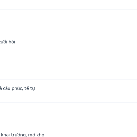
cưới hỏi
à cầu phúc, tế tự
; khai trương, mở kho