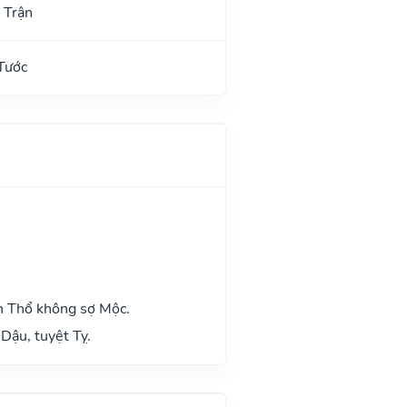
 Trận
Tước
h Thổ không sợ Mộc.
Dậu, tuyệt Tỵ.