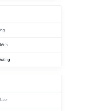
ang
Mệnh
Đường
 Lao