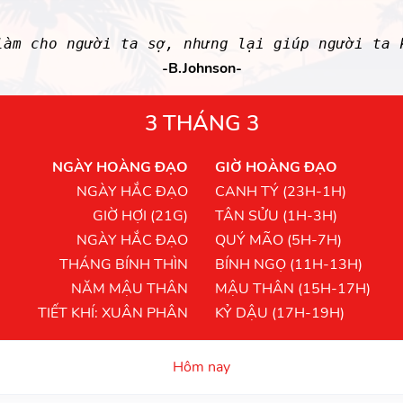
làm cho người ta sợ, nhưng lại giúp người ta
-B.Johnson-
3 THÁNG 3
NGÀY HOÀNG ĐẠO
GIỜ HOÀNG ĐẠO
NGÀY HẮC ĐẠO
CANH TÝ (23H-1H)
GIỜ HỢI (21G)
TÂN SỬU (1H-3H)
NGÀY HẮC ĐẠO
QUÝ MÃO (5H-7H)
THÁNG BÍNH THÌN
BÍNH NGỌ (11H-13H)
NĂM MẬU THÂN
MẬU THÂN (15H-17H)
TIẾT KHÍ: XUÂN PHÂN
KỶ DẬU (17H-19H)
Hôm nay