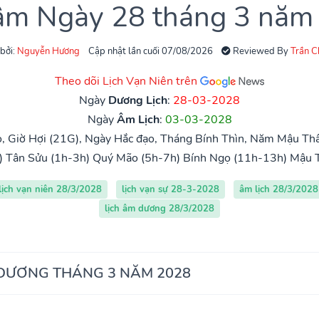
 âm Ngày 28 tháng 3 năm
 bởi:
Nguyễn Hương
Cập nhật lần cuối 07/08/2026
Reviewed By
Trần 
Theo dõi Lịch Vạn Niên trên
Ngày
Dương Lịch
:
28-03-2028
Ngày
Âm Lịch
:
03-03-2028
, Giờ Hợi (21G), Ngày Hắc đạo, Tháng Bính Thìn, Năm Mậu Th
)
Tân Sửu (1h-3h)
Quý Mão (5h-7h)
Bính Ngọ (11h-13h)
Mậu 
lịch vạn niên 28/3/2028
lịch vạn sự 28-3-2028
âm lịch 28/3/2028
lịch âm dương 28/3/2028
 DƯƠNG THÁNG 3 NĂM 2028