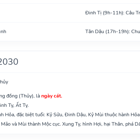
Đinh Tị (9h-11h): Câu T
ình
Tân Dậu (17h-19h): Chu
2030
Thủy
ng đồng (Thủy), là
ngày cát.
inh Tỵ, Ất Tỵ.
 Hỏa, đặc biệt tuổi: Kỷ Sửu, Đinh Dậu, Kỷ Mùi thuộc hành Hỏa
Mão và Mùi thành Mộc cục. Xung Tỵ, hình Hợi, hại Thân, phá Dầ