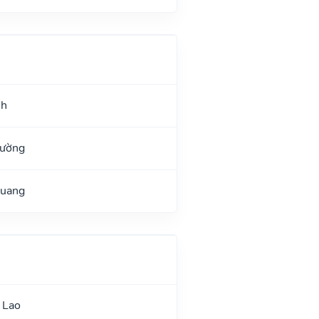
nh
Đường
Quang
 Lao