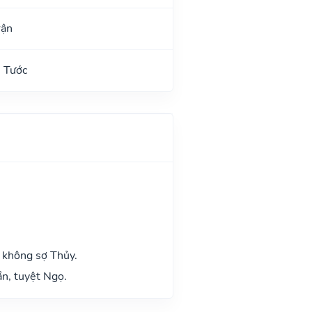
rận
 Tước
 không sợ Thủy.
n, tuyệt Ngọ.