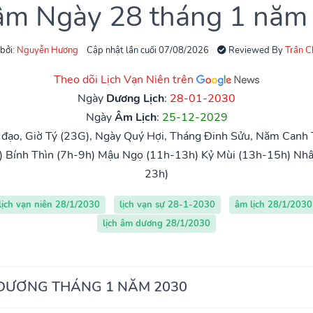
 âm Ngày 28 tháng 1 năm
 bởi:
Nguyễn Hương
Cập nhật lần cuối 07/08/2026
Reviewed By
Trần 
Theo dõi Lịch Vạn Niên trên
Ngày
Dương Lịch
:
28-01-2030
Ngày
Âm Lịch
:
25-12-2029
đạo, Giờ Tý (23G), Ngày Quý Hợi, Tháng Đinh Sửu, Năm Canh T
)
Bính Thìn (7h-9h)
Mậu Ngọ (11h-13h)
Kỷ Mùi (13h-15h)
Nhâ
23h)
lịch vạn niên 28/1/2030
lịch vạn sự 28-1-2030
âm lịch 28/1/2030
lịch âm dương 28/1/2030
 DƯƠNG THÁNG 1 NĂM 2030