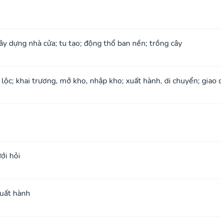
xây dựng nhà cửa; tu tạo; động thổ ban nền; trồng cây
 lộc; khai trương, mở kho, nhập kho; xuất hành, di chuyển; giao 
ới hỏi
xuất hành