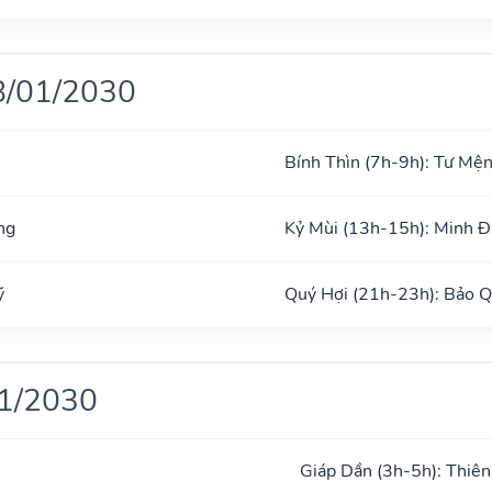
8/01/2030
Bính Thìn (7h-9h): Tư Mệ
ng
Kỷ Mùi (13h-15h): Minh 
ỹ
Quý Hợi (21h-23h): Bảo 
01/2030
Giáp Dần (3h-5h): Thiên