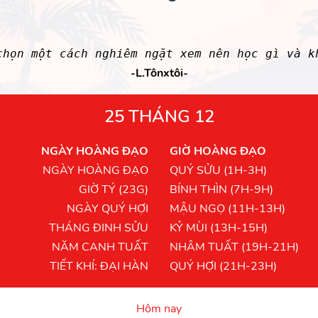
ọn một cách nghiêm ngặt xem nên học gì và k
-L.Tônxtôi-
25 THÁNG 12
NGÀY HOÀNG ĐẠO
GIỜ HOÀNG ĐẠO
NGÀY HOÀNG ĐẠO
QUÝ SỬU (1H-3H)
GIỜ TÝ (23G)
BÍNH THÌN (7H-9H)
NGÀY QUÝ HỢI
MẬU NGỌ (11H-13H)
THÁNG ĐINH SỬU
KỶ MÙI (13H-15H)
NĂM CANH TUẤT
NHÂM TUẤT (19H-21H)
TIẾT KHÍ: ĐẠI HÀN
QUÝ HỢI (21H-23H)
Hôm nay