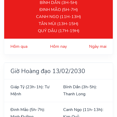
BÍNH DẦN (3H-5H)
ĐINH MÃO (5H-7H)
CANH NGỌ (11H-13H)
TÂN MÙI (13H-15H)
QUÝ DẬU (17H-19H)
Hôm qua
Hôm nay
Ngày mai
Giờ Hoàng đạo 13/02/2030
Giáp Tý (23h-1h): Tư
Bính Dần (3h-5h):
Mệnh
Thanh Long
Đinh Mão (5h-7h):
Canh Ngọ (11h-13h):
Minh Đường
Kim Quỹ