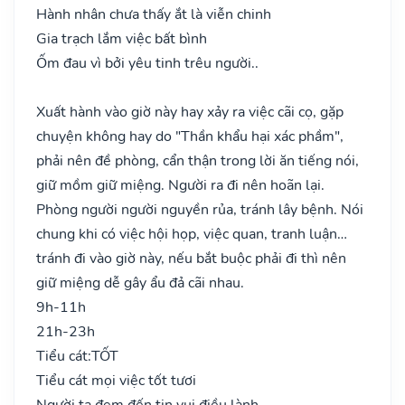
Hành nhân chưa thấy ắt là viễn chinh
Gia trạch lắm việc bất bình
Ốm đau vì bởi yêu tinh trêu người..
Xuất hành vào giờ này hay xảy ra việc cãi cọ, gặp
chuyện không hay do "Thần khẩu hại xác phầm",
phải nên đề phòng, cẩn thận trong lời ăn tiếng nói,
giữ mồm giữ miệng. Người ra đi nên hoãn lại.
Phòng người người nguyền rủa, tránh lây bệnh. Nói
chung khi có việc hội họp, việc quan, tranh luận…
tránh đi vào giờ này, nếu bắt buộc phải đi thì nên
giữ miệng dễ gây ẩu đả cãi nhau.
9h-11h
21h-23h
Tiểu cát:
TỐT
Tiểu cát mọi việc tốt tươi
Người ta đem đến tin vui điều lành