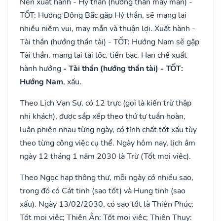
Nên xuất hành - Hỷ thần (hướng thần may mắn) -
TỐT: Hướng Đông Bắc gặp Hỷ thần, sẽ mang lại
nhiều niềm vui, may mắn và thuận lợi. Xuất hành -
Tài thần (hướng thần tài) - TỐT: Hướng Nam sẽ gặp
Tài thần, mang lại tài lộc, tiền bạc. Hạn chế xuất
hành hướng
- Tài thần (hướng thần tài) - TỐT:
Hướng Nam
, xấu.
Theo Lịch Vạn Sự, có 12 trực (gọi là kiến trừ thập
nhị khách), được sắp xếp theo thứ tự tuần hoàn,
luân phiên nhau từng ngày, có tính chất tốt xấu tùy
theo từng công việc cụ thể. Ngày hôm nay, lịch âm
ngày 12 tháng 1 năm 2030 là Trừ (Tốt mọi việc).
Theo Ngọc hạp thông thư, mỗi ngày có nhiều sao,
trong đó có Cát tinh (sao tốt) và Hung tinh (sao
xấu). Ngày 13/02/2030, có sao tốt là Thiên Phúc:
Tốt mọi việc; Thiên Ân: Tốt mọi việc; Thiên Thụy: