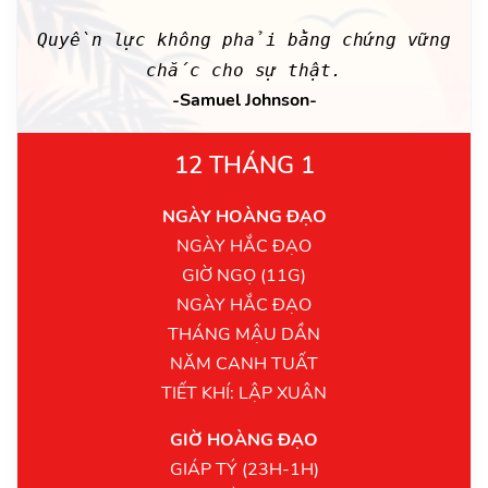
Quyền lực không phải bằng chứng vững
chắc cho sự thật.
-Samuel Johnson-
12 THÁNG 1
NGÀY HOÀNG ĐẠO
NGÀY HẮC ĐẠO
GIỜ NGỌ (11G)
NGÀY HẮC ĐẠO
THÁNG MẬU DẦN
NĂM CANH TUẤT
TIẾT KHÍ: LẬP XUÂN
GIỜ HOÀNG ĐẠO
GIÁP TÝ (23H-1H)