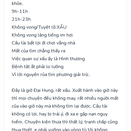
khỏe.
9h-11h
21h-23h
Không vong/Tuyệt lộ:
XẤU
Không vong lặng tiếng im hơi
Cầu tài bất lợi đi chơi vắng nhà
Mất của tìm chẳng thấy ra
Việc quan sự xấu ấy là Hình thương
Bệnh tật ắt phải lo lường
Vì lời nguyền rủa tìm phương giải trừ..
Đây là giờ Đại Hung, rất xấu. Xuất hành vào giờ này
thì mọi chuyện đều không may, rất nhiều người mất
của vào giờ này mà không tìm lại được. Cầu tài
không có lợi, hay bị trái ý, đi xa e gặp nạn nguy
hiểm. Chuyện kiện thưa thì thất lý, tranh chấp cũng
thua thiệt, e phải vướng vào vòng tù tội không