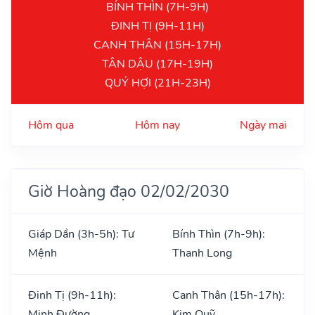
BÍNH THÌN (7H-9H)
ĐINH TỊ (9H-11H)
CANH THÂN (15H-17H)
TÂN DẬU (17H-19H)
QUÝ HỢI (21H-23H)
Hôm qua
Hôm nay
Ngày mai
Giờ Hoàng đạo 02/02/2030
Giáp Dần (3h-5h): Tư
Bính Thìn (7h-9h):
Mệnh
Thanh Long
Đinh Tị (9h-11h):
Canh Thân (15h-17h):
Minh Đường
Kim Quỹ