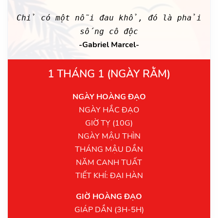
Chỉ có một nỗi đau khổ, đó là phải
sống cô độc
-Gabriel Marcel-
1 THÁNG 1 (NGÀY RẰM)
NGÀY HOÀNG ĐẠO
NGÀY HẮC ĐẠO
GIỜ TỴ (10G)
NGÀY MẬU THÌN
THÁNG MẬU DẦN
NĂM CANH TUẤT
TIẾT KHÍ: ĐẠI HÀN
GIỜ HOÀNG ĐẠO
GIÁP DẦN (3H-5H)