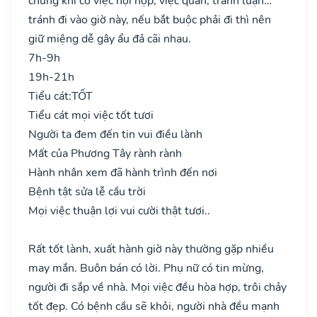
chung khi có việc hội họp, việc quan, tranh luận…
tránh đi vào giờ này, nếu bắt buộc phải đi thì nên
giữ miệng dễ gây ẩu đả cãi nhau.
7h-9h
19h-21h
Tiểu cát:
TỐT
Tiểu cát mọi việc tốt tươi
Người ta đem đến tin vui điều lành
Mất của Phương Tây rành rành
Hành nhân xem đã hành trình đến nơi
Bệnh tật sửa lễ cầu trời
Mọi việc thuận lợi vui cười thật tươi..
Rất tốt lành, xuất hành giờ này thường gặp nhiều
may mắn. Buôn bán có lời. Phụ nữ có tin mừng,
người đi sắp về nhà. Mọi việc đều hòa hợp, trôi chảy
tốt đẹp. Có bệnh cầu sẽ khỏi, người nhà đều mạnh