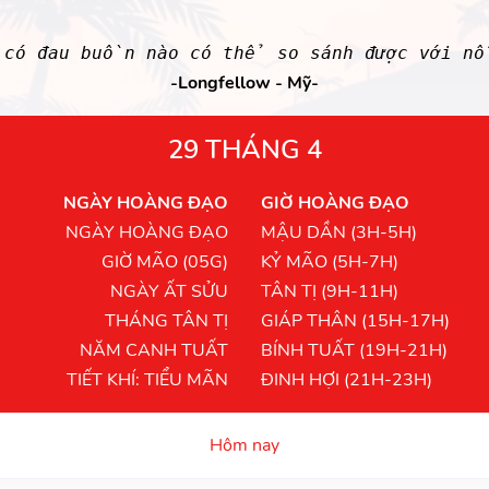
 có đau buồn nào có thể so sánh được với nỗ
-Longfellow - Mỹ-
29 THÁNG 4
NGÀY HOÀNG ĐẠO
GIỜ HOÀNG ĐẠO
NGÀY HOÀNG ĐẠO
MẬU DẦN (3H-5H)
GIỜ MÃO (05G)
KỶ MÃO (5H-7H)
NGÀY ẤT SỬU
TÂN TỊ (9H-11H)
THÁNG TÂN TỊ
GIÁP THÂN (15H-17H)
NĂM CANH TUẤT
BÍNH TUẤT (19H-21H)
TIẾT KHÍ: TIỂU MÃN
ĐINH HỢI (21H-23H)
Hôm nay