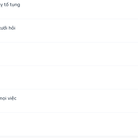
ỵ tố tụng
cưới hỏi
ọi việc