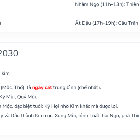
Nhâm Ngọ (11h-13h): Thiên
ũ
Ất Dậu (17h-19h): Câu Trận
2030
 kim
 (Mộc, Thổ), là
ngày cát
trung bình (chế nhật).
 Kỷ Mùi, Quý Mùi.
Mộc, đặc biệt tuổi: Kỷ Hợi nhờ Kim khắc mà được lợi.
ỵ và Dậu thành Kim cục. Xung Mùi, hình Tuất, hại Ngọ, phá Thì