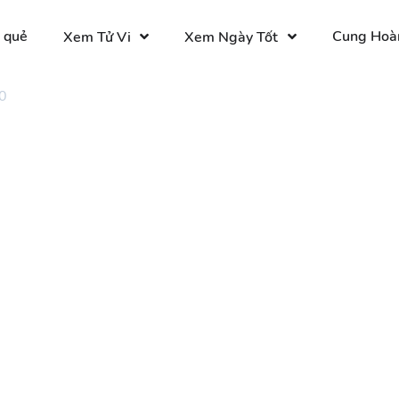
 quẻ
Cung Hoà
Xem Tử Vi
Xem Ngày Tốt
0