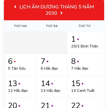
LỊCH ÂM DƯƠNG THÁNG 5 NĂM
2030
THỨ HAI
THỨ BA
THỨ TƯ
1
●
29/3 Bính Thân
1
6
7
8
●
●
●
5 Tân Sửu
6 Hắc đạo
7 Hắc đạo
8
13
14
15
●
●
●
12 Hắc đạo
13 Hắc đạo
14 Canh Tuất
1
20
21
22
●
●
●