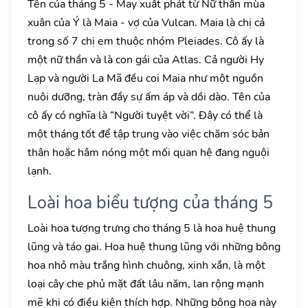
Tên của tháng 5 - May xuất phát từ Nữ thần mùa
xuân của Ý là Maia - vợ của Vulcan. Maia là chị cả
trong số 7 chị em thuộc nhóm Pleiades. Cô ấy là
một nữ thần và là con gái của Atlas. Cả người Hy
Lạp và người La Mã đều coi Maia như một nguồn
nuôi dưỡng, tràn đầy sự ấm áp và dồi dào. Tên của
cô ấy có nghĩa là “Người tuyệt vời”. Đây có thể là
một tháng tốt để tập trung vào việc chăm sóc bản
thân hoặc hâm nóng một mối quan hệ đang nguội
lạnh.
Loài hoa biểu tượng của tháng 5
Loài hoa tượng trưng cho tháng 5 là hoa huệ thung
lũng và táo gai. Hoa huệ thung lũng với những bông
hoa nhỏ màu trắng hình chuông, xinh xắn, là một
loại cây che phủ mặt đất lâu năm, lan rộng mạnh
mẽ khi có điều kiện thích hợp. Những bông hoa này