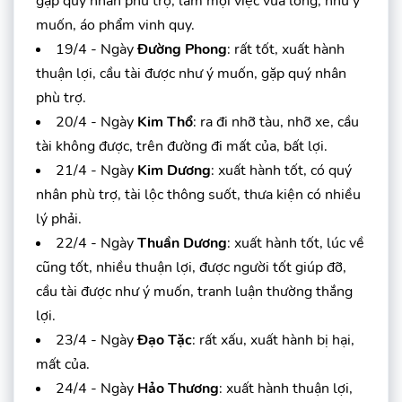
gặp qúy nhân phù trợ, làm mọi việc vừa lòng, như ý
muốn, áo phẩm vinh quy.
19/4 - Ngày
Đường Phong
: rất tốt, xuất hành
thuận lợi, cầu tài được như ý muốn, gặp quý nhân
phù trợ.
20/4 - Ngày
Kim Thổ
: ra đi nhỡ tàu, nhỡ xe, cầu
tài không được, trên đường đi mất của, bất lợi.
21/4 - Ngày
Kim Dương
: xuất hành tốt, có quý
nhân phù trợ, tài lộc thông suốt, thưa kiện có nhiều
lý phải.
22/4 - Ngày
Thuần Dương
: xuất hành tốt, lúc về
cũng tốt, nhiều thuận lợi, được người tốt giúp đỡ,
cầu tài được như ý muốn, tranh luận thường thắng
lợi.
23/4 - Ngày
Đạo Tặc
: rất xấu, xuất hành bị hại,
mất của.
24/4 - Ngày
Hảo Thương
: xuất hành thuận lợi,