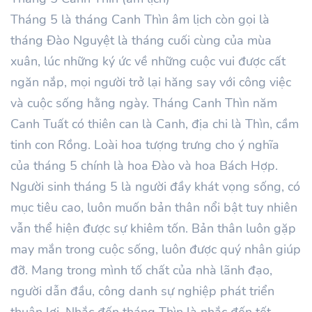
Tháng
5
là tháng Canh
Thìn
âm lịch còn gọi là
tháng Đào Nguyệt là tháng cuối cùng của mùa
xuân, lúc những ký ức về những cuộc vui được cất
ngăn nắp, mọi người trở lại hăng say với công việc
và cuộc sống hằng ngày. Tháng
Canh
Thìn
năm
Canh Tuất
có thiên can là
Canh
, địa chi là Thìn, cầm
tinh con Rồng. Loài hoa tượng trưng cho ý nghĩa
của tháng
5
chính là hoa Đào và hoa Bách Hợp.
Người sinh tháng
5
là người đầy khát vọng sống, có
mục tiêu cao, luôn muốn bản thân nổi bật tuy nhiên
vẫn thể hiện được sự khiêm tốn. Bản thân luôn gặp
may mắn trong cuộc sống, luôn được quý nhân giúp
đỡ. Mang trong mình tố chất của nhà lãnh đạo,
người dẫn đầu, công danh sự nghiệp phát triển
thuận lợi. Nhắc đến tháng
Thìn
là nhắc đến tết