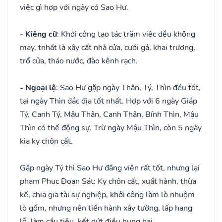
việc gì hợp với ngày có Sao Hư.
- Kiêng cữ
: Khởi công tạo tác trăm việc đều không
may, tnhất là xây cất nhà cửa, cưới gả, khai trương,
trổ cửa, tháo nước, đào kênh rạch.
- Ngoại lệ
: Sao Hư gặp ngày Thân, Tý, Thìn đều tốt,
tại ngày Thìn đắc địa tốt nhất. Hợp với 6 ngày Giáp
Tý, Canh Tý, Mậu Thân, Canh Thân, Bính Thìn, Mậu
Thìn có thể động sự. Trừ ngày Mậu Thìn, còn 5 ngày
kia kỵ chôn cất.
Gặp ngày Tý thì Sao Hư đăng viên rất tốt, nhưng lại
phạm Phục Đoạn Sát: Kỵ chôn cất, xuất hành, thừa
kế, chia gia tài sự nghiệp, khởi công làm lò nhuộm
lò gốm, nhưng nên tiến hành xây tường, lấp hang
lỗ, làm cầu tiêu, kết dứt điều hung hại.