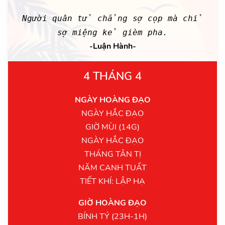
Người quân tử chẳng sợ cọp mà chỉ
sợ miệng kẻ gièm pha.
-Luận Hành-
4 THÁNG 4
NGÀY HOÀNG ĐẠO
NGÀY HẮC ĐẠO
GIỜ MÙI (14G)
NGÀY HẮC ĐẠO
THÁNG TÂN TỊ
NĂM CANH TUẤT
TIẾT KHÍ: LẬP HẠ
GIỜ HOÀNG ĐẠO
BÍNH TÝ (23H-1H)