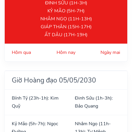
ĐINH SỬU (1H-3H)
KỶ MÃO (5H-7H)
NHÂM NGỌ (11H-13H)
GIÁP THÂN (15H-17H)
ẤT DẬU (17H-19H)
Hôm qua
Hôm nay
Ngày mai
Giờ Hoàng đạo 05/05/2030
Bính Tý (23h-1h): Kim
Đinh Sửu (1h-3h):
Quỹ
Bảo Quang
Kỷ Mão (5h-7h): Ngọc
Nhâm Ngọ (11h-
Đường
13h): Tư Mệnh