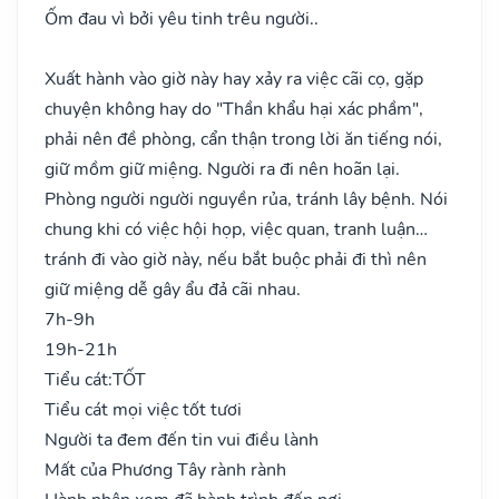
Ốm đau vì bởi yêu tinh trêu người..
Xuất hành vào giờ này hay xảy ra việc cãi cọ, gặp
chuyện không hay do "Thần khẩu hại xác phầm",
phải nên đề phòng, cẩn thận trong lời ăn tiếng nói,
giữ mồm giữ miệng. Người ra đi nên hoãn lại.
Phòng người người nguyền rủa, tránh lây bệnh. Nói
chung khi có việc hội họp, việc quan, tranh luận…
tránh đi vào giờ này, nếu bắt buộc phải đi thì nên
giữ miệng dễ gây ẩu đả cãi nhau.
7h-9h
19h-21h
Tiểu cát:
TỐT
Tiểu cát mọi việc tốt tươi
Người ta đem đến tin vui điều lành
Mất của Phương Tây rành rành