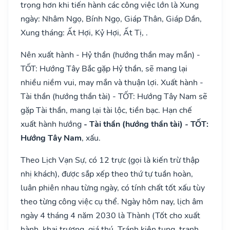
trọng hơn khi tiến hành các công việc lớn là Xung
ngày: Nhâm Ngọ, Bính Ngọ, Giáp Thân, Giáp Dần,
Xung tháng: Ất Hợi, Kỷ Hợi, Ất Tị, .
Nên xuất hành - Hỷ thần (hướng thần may mắn) -
TỐT: Hướng Tây Bắc gặp Hỷ thần, sẽ mang lại
nhiều niềm vui, may mắn và thuận lợi. Xuất hành -
Tài thần (hướng thần tài) - TỐT: Hướng Tây Nam sẽ
gặp Tài thần, mang lại tài lộc, tiền bạc. Hạn chế
xuất hành hướng
- Tài thần (hướng thần tài) - TỐT:
Hướng Tây Nam
, xấu.
Theo Lịch Vạn Sự, có 12 trực (gọi là kiến trừ thập
nhị khách), được sắp xếp theo thứ tự tuần hoàn,
luân phiên nhau từng ngày, có tính chất tốt xấu tùy
theo từng công việc cụ thể. Ngày hôm nay, lịch âm
ngày 4 tháng 4 năm 2030 là Thành (Tốt cho xuất
hành, khai trương, giá thú. Tránh kiện tụng, tranh