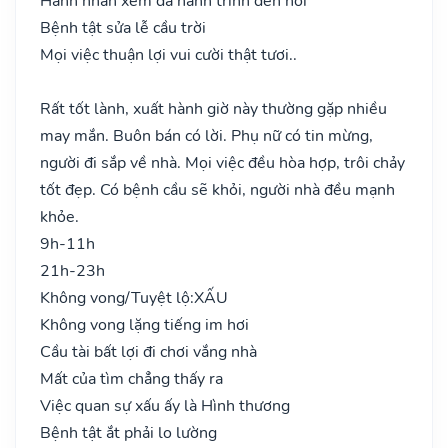
Hành nhân xem đã hành trình đến nơi
Bệnh tật sửa lễ cầu trời
Mọi việc thuận lợi vui cười thật tươi..
Rất tốt lành, xuất hành giờ này thường gặp nhiều
may mắn. Buôn bán có lời. Phụ nữ có tin mừng,
người đi sắp về nhà. Mọi việc đều hòa hợp, trôi chảy
tốt đẹp. Có bệnh cầu sẽ khỏi, người nhà đều mạnh
khỏe.
9h-11h
21h-23h
Không vong/Tuyệt lộ:
XẤU
Không vong lặng tiếng im hơi
Cầu tài bất lợi đi chơi vắng nhà
Mất của tìm chẳng thấy ra
Việc quan sự xấu ấy là Hình thương
Bệnh tật ắt phải lo lường