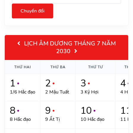
Chuyển đổi
LỊCH ÂM DƯƠNG THÁNG 7 NĂM
2030
THỨ HAI
THỨ BA
THỨ TƯ
THỨ
1
2
3
4
●
●
●
●
1/6 Hắc đạo
2 Mậu Tuất
3 Kỷ Hợi
4 Hắc
8
9
10
11
●
●
●
8 Hắc đạo
9 Ất Tị
10 Hắc đạo
11 Hắ