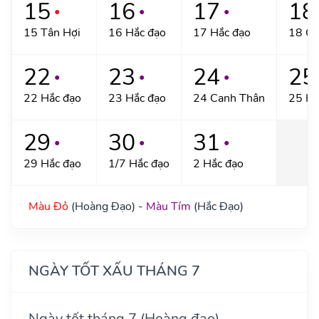
15
16
17
18
●
●
●
15 Tân Hợi
16 Hắc đạo
17 Hắc đạo
18 Gi
22
23
24
25
●
●
●
22 Hắc đạo
23 Hắc đạo
24 Canh Thân
25 Hắ
29
30
31
●
●
●
29 Hắc đạo
1/7 Hắc đạo
2 Hắc đạo
Màu Đỏ
(Hoàng Đạo) -
Màu Tím
(Hắc Đạo)
NGÀY TỐT XẤU THÁNG 7
Ngày tốt tháng 7 (Hoàng đạo)