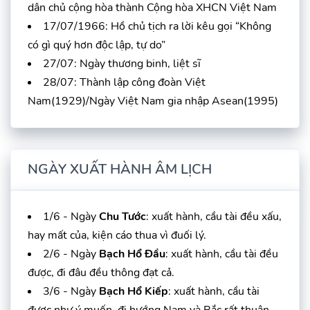
dân chủ cộng hòa thành Cộng hòa XHCN Việt Nam
17/07/1966: Hồ chủ tịch ra lời kêu gọi “Không
có gì quý hơn độc lập, tự do”
27/07: Ngày thương binh, liệt sĩ
28/07: Thành lập công đoàn Việt
Nam(1929)/Ngày Việt Nam gia nhập Asean(1995)
NGÀY XUẤT HÀNH ÂM LỊCH
1/6 - Ngày
Chu Tước
: xuất hành, cầu tài đều xấu,
hay mất của, kiện cáo thua vì đuối lý.
2/6 - Ngày
Bạch Hổ Đầu
: xuất hành, cầu tài đều
được, đi đâu đều thông đạt cả.
3/6 - Ngày
Bạch Hổ Kiếp
: xuất hành, cầu tài
được như ý muốn, đi hướng Nam và Bắc rất thuận