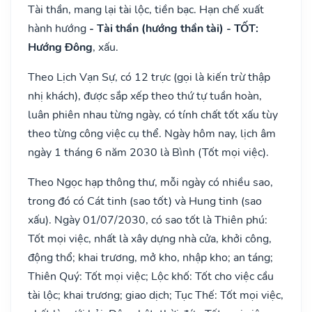
Tài thần, mang lại tài lộc, tiền bạc. Hạn chế xuất
hành hướng
- Tài thần (hướng thần tài) - TỐT:
Hướng Đông
, xấu.
Theo Lịch Vạn Sự, có 12 trực (gọi là kiến trừ thập
nhị khách), được sắp xếp theo thứ tự tuần hoàn,
luân phiên nhau từng ngày, có tính chất tốt xấu tùy
theo từng công việc cụ thể. Ngày hôm nay, lịch âm
ngày 1 tháng 6 năm 2030 là Bình (Tốt mọi việc).
Theo Ngọc hạp thông thư, mỗi ngày có nhiều sao,
trong đó có Cát tinh (sao tốt) và Hung tinh (sao
xấu). Ngày 01/07/2030, có sao tốt là Thiên phú:
Tốt mọi việc, nhất là xây dựng nhà cửa, khởi công,
động thổ; khai trương, mở kho, nhập kho; an táng;
Thiên Quý: Tốt mọi việc; Lộc khố: Tốt cho việc cầu
tài lộc; khai trương; giao dịch; Tục Thế: Tốt mọi việc,