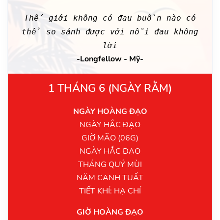
Thế giới không có đau buồn nào có
thể so sánh được với nỗi đau không
lời
-Longfellow - Mỹ-
1 THÁNG 6 (NGÀY RẰM)
NGÀY HOÀNG ĐẠO
NGÀY HẮC ĐẠO
GIỜ MÃO (06G)
NGÀY HẮC ĐẠO
THÁNG QUÝ MÙI
NĂM CANH TUẤT
TIẾT KHÍ: HẠ CHÍ
GIỜ HOÀNG ĐẠO