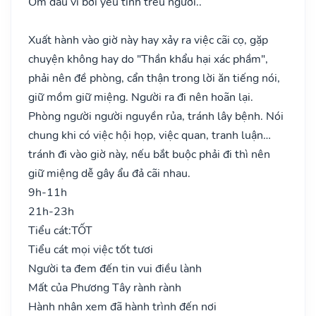
Ốm đau vì bởi yêu tinh trêu người..
Xuất hành vào giờ này hay xảy ra việc cãi cọ, gặp
chuyện không hay do "Thần khẩu hại xác phầm",
phải nên đề phòng, cẩn thận trong lời ăn tiếng nói,
giữ mồm giữ miệng. Người ra đi nên hoãn lại.
Phòng người người nguyền rủa, tránh lây bệnh. Nói
chung khi có việc hội họp, việc quan, tranh luận…
tránh đi vào giờ này, nếu bắt buộc phải đi thì nên
giữ miệng dễ gây ẩu đả cãi nhau.
9h-11h
21h-23h
Tiểu cát:
TỐT
Tiểu cát mọi việc tốt tươi
Người ta đem đến tin vui điều lành
Mất của Phương Tây rành rành
Hành nhân xem đã hành trình đến nơi