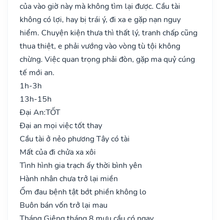
của vào giờ này mà không tìm lại được. Cầu tài
không có lợi, hay bị trái ý, đi xa e gặp nạn nguy
hiểm. Chuyện kiện thưa thì thất lý, tranh chấp cũng
thua thiệt, e phải vướng vào vòng tù tội không
chừng. Việc quan trọng phải đòn, gặp ma quỷ cúng
tế mới an.
1h-3h
13h-15h
Đại An:
TỐT
Đại an mọi việc tốt thay
Cầu tài ở nẻo phương Tây có tài
Mất của đi chửa xa xôi
Tình hình gia trạch ấy thời bình yên
Hành nhân chưa trở lại miền
Ốm đau bệnh tật bớt phiền không lo
Buôn bán vốn trở lại mau
Tháng Giêng tháng 8 mưu cầu có ngay..