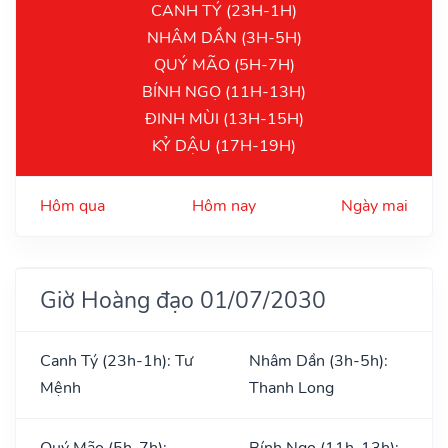
CANH TÝ (23H-1H)
NHÂM DẦN (3H-5H)
QUÝ MÃO (5H-7H)
BÍNH NGỌ (11H-13H)
ĐINH MÙI (13H-15H)
KỶ DẬU (17H-19H)
Hôm qua
Hôm nay
Ngày mai
Giờ Hoàng đạo 01/07/2030
Canh Tý (23h-1h): Tư
Nhâm Dần (3h-5h):
Mệnh
Thanh Long
Quý Mão (5h-7h):
Bính Ngọ (11h-13h):