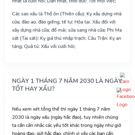
nhất là cưới hỏi; Dân nhật, thời đức: Tốt mọi việc;
Các sao xấu là Thổ ôn (Thiên cẩu): Kỵ xây dựng nhà
cửa; đào ao, đào giếng; tế tự; Hỏa tai: Xấu đối với
xây dựng nhà cửa; đổ mái; sửa sang nhà cửa; Phi Ma
sát (Tai sát): Kỵ giá thú nhập trạch; Câu Trận: Kỵ an
táng; Quả tú: Xấu với cưới hỏi;
NGÀY 1 THÁNG 7 NĂM 2030 LÀ NGÀY
TỐT HAY XẤU?
Nếu xem xét tổng thể thì ngày 1 tháng 7 năm
2030 là ngày xấu (ngày hắc đạo), tuy nhiên chúng
ta cần cân nhắc các yếu tốt khác trong ngày như giờ
hoàng đạo, giờ hắc đạo, chính vì vậy các bạn cần