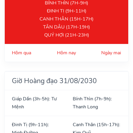
BÍNH THÌN (7H-9H)
ĐINH TỊ (9H-11H)
CANH THÂN (15H-17H)
TÂN DẬU (17H-19H)
QUÝ HỢI (21H-23H)
Hôm qua
Hôm nay
Ngày mai
Giờ Hoàng đạo 31/08/2030
Giáp Dần (3h-5h): Tư
Bính Thìn (7h-9h):
Mệnh
Thanh Long
Đinh Tị (9h-11h):
Canh Thân (15h-17h):
Minh Đường
Kim Quỹ