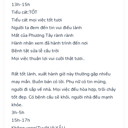
13h-15h
Tiểu cát:
TỐT
Tiểu cát mọi việc tốt tươi
Người ta đem đến tin vui điều lành
Mất của Phương Tây rành rành
Hành nhân xem đã hành trình đến nơi
Bệnh tật sửa lễ cầu trời
Mọi việc thuận lợi vui cười thật tươi..
Rất tốt lành, xuất hành giờ này thường gặp nhiều
may mắn. Buôn bán có lời. Phụ nữ có tin mừng,
người đi sắp về nhà. Mọi việc đều hòa hợp, trôi chảy
tốt đẹp. Có bệnh cầu sẽ khỏi, người nhà đều mạnh
khỏe.
3h-5h
15h-17h
Không vong/Tuyệt lộ:
XẤU