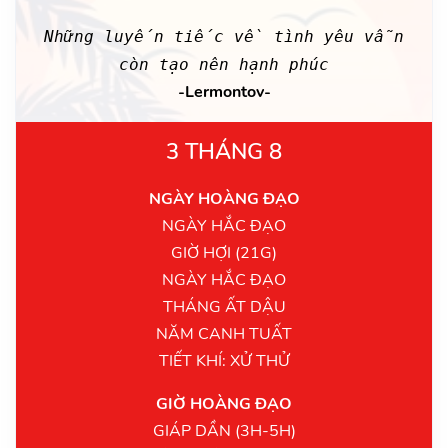
Những luyến tiếc về tình yêu vẫn
còn tạo nên hạnh phúc
-Lermontov-
3 THÁNG 8
NGÀY HOÀNG ĐẠO
NGÀY HẮC ĐẠO
GIỜ HỢI (21G)
NGÀY HẮC ĐẠO
THÁNG ẤT DẬU
NĂM CANH TUẤT
TIẾT KHÍ: XỬ THỬ
GIỜ HOÀNG ĐẠO
GIÁP DẦN (3H-5H)