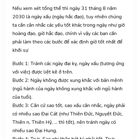
Nếu xem xét tổng thể thì ngày 31 tháng 8 năm
2030 là ngày xấu (ngày hắc đạo), tuy nhiên chúng
ta cần cân nhắc các yếu tốt khác trong ngày như giờ
hoàng đạo, giờ hắc đạo, chính vì vậy các bạn cần
phải làm theo các bước để xác định giờ tốt nhất để
khởi sự
Bước 1: Tránh các ngày đại kỵ, ngày xấu (tương ứng
với việc) được liệt kê ở trên.
Bước 2: Ngày không được xung khắc với bản mệnh
(ngũ hành của ngày không xung khắc với ngũ hành
của tuổi).
Bước 3: Căn cứ sao tốt, sao xấu cân nhắc, ngày phải
có nhiều sao Đại Cát (như Thiên Đức, Nguyệt Đức,
Thiên n, Thiên Hỷ, … thì tốt), nên tránh ngày có
nhiều sao Đại Hung.
Bước 4: Trực, Sao nhị thập bát tú phải tốt. Trực