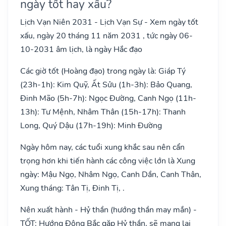
ngày tốt hay xấu?
Lịch Vạn Niên 2031 - Lịch Vạn Sự - Xem ngày tốt
xấu, ngày 20 tháng 11 năm 2031 , tức ngày 06-
10-2031 âm lịch, là ngày Hắc đạo
Các giờ tốt (Hoàng đạo) trong ngày là: Giáp Tý
(23h-1h): Kim Quỹ, Ất Sửu (1h-3h): Bảo Quang,
Đinh Mão (5h-7h): Ngọc Đường, Canh Ngọ (11h-
13h): Tư Mệnh, Nhâm Thân (15h-17h): Thanh
Long, Quý Dậu (17h-19h): Minh Đường
Ngày hôm nay, các tuổi xung khắc sau nên cẩn
trọng hơn khi tiến hành các công việc lớn là Xung
ngày: Mậu Ngọ, Nhâm Ngọ, Canh Dần, Canh Thân,
Xung tháng: Tân Tị, Đinh Tị, .
Nên xuất hành - Hỷ thần (hướng thần may mắn) -
TỐT: Hướng Đông Bắc gặp Hỷ thần, sẽ mang lại