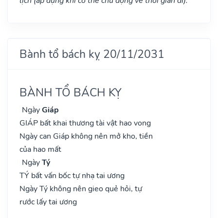
lịch (áp dụng khi có thể chủ động về thời gian đi).
Bành tổ bách kỵ 20/11/2031
BÀNH TỔ BÁCH KỴ
Ngày
Giáp
GIÁP bất khai thương tài vật hao vong
Ngày can Giáp không nên mở kho, tiền
của hao mất
Ngày
Tý
TÝ bất vấn bốc tự nhạ tai ương
Ngày Tý không nên gieo quẻ hỏi, tự
rước lấy tai ương