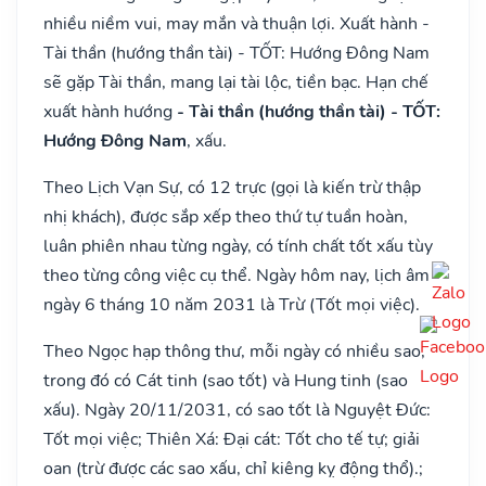
nhiều niềm vui, may mắn và thuận lợi. Xuất hành -
Tài thần (hướng thần tài) - TỐT: Hướng Đông Nam
sẽ gặp Tài thần, mang lại tài lộc, tiền bạc. Hạn chế
xuất hành hướng
- Tài thần (hướng thần tài) - TỐT:
Hướng Đông Nam
, xấu.
Theo Lịch Vạn Sự, có 12 trực (gọi là kiến trừ thập
nhị khách), được sắp xếp theo thứ tự tuần hoàn,
luân phiên nhau từng ngày, có tính chất tốt xấu tùy
theo từng công việc cụ thể. Ngày hôm nay, lịch âm
ngày 6 tháng 10 năm 2031 là Trừ (Tốt mọi việc).
Theo Ngọc hạp thông thư, mỗi ngày có nhiều sao,
trong đó có Cát tinh (sao tốt) và Hung tinh (sao
xấu). Ngày 20/11/2031, có sao tốt là Nguyệt Đức:
Tốt mọi việc; Thiên Xá: Đại cát: Tốt cho tế tự; giải
oan (trừ được các sao xấu, chỉ kiêng kỵ động thổ).;