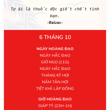
Tự ái là thuốc độc giết chết tình
bạn.
-Balzac-
6 THÁNG 10
NGÀY HOÀNG ĐẠO
NGÀY HẮC ĐẠO
GIỜ NGỌ (11G)
NGÀY HẮC ĐẠO
THÁNG KỶ HỢI
NĂM TÂN HỢI
TIẾT KHÍ: LẬP ĐÔNG
GIỜ HOÀNG ĐẠO
GIÁP TÝ (23H-1H)