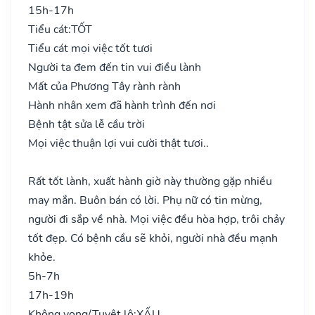
15h-17h
Tiểu cát:
TỐT
Tiểu cát mọi việc tốt tươi
Người ta đem đến tin vui điều lành
Mất của Phương Tây rành rành
Hành nhân xem đã hành trình đến nơi
Bệnh tật sửa lễ cầu trời
Mọi việc thuận lợi vui cười thật tươi..
Rất tốt lành, xuất hành giờ này thường gặp nhiều
may mắn. Buôn bán có lời. Phụ nữ có tin mừng,
người đi sắp về nhà. Mọi việc đều hòa hợp, trôi chảy
tốt đẹp. Có bệnh cầu sẽ khỏi, người nhà đều mạnh
khỏe.
5h-7h
17h-19h
Không vong/Tuyệt lộ:
XẤU