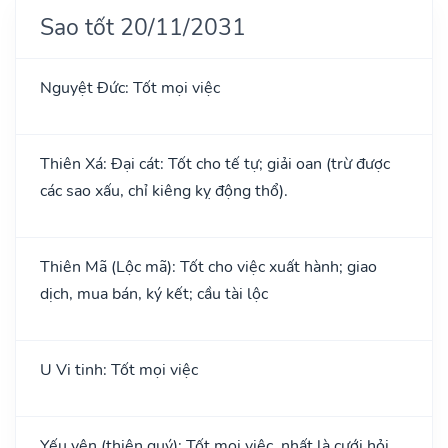
Sao tốt 20/11/2031
Nguyệt Đức: Tốt mọi việc
Thiên Xá: Đại cát: Tốt cho tế tự; giải oan (trừ được
các sao xấu, chỉ kiêng kỵ động thổ).
Thiên Mã (Lộc mã): Tốt cho việc xuất hành; giao
dịch, mua bán, ký kết; cầu tài lộc
U Vi tinh: Tốt mọi việc
Yếu yên (thiên quý): Tốt mọi việc, nhất là cưới hỏi