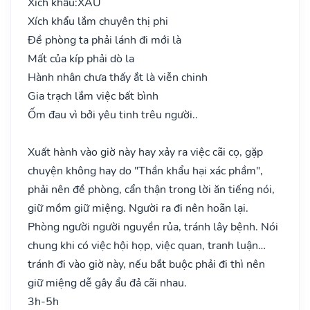
Xích khẩu:
XẤU
Xích khẩu lắm chuyên thị phi
Đề phòng ta phải lánh đi mới là
Mất của kíp phải dò la
Hành nhân chưa thấy ắt là viễn chinh
Gia trạch lắm việc bất bình
Ốm đau vì bởi yêu tinh trêu người..
Xuất hành vào giờ này hay xảy ra việc cãi cọ, gặp
chuyện không hay do "Thần khẩu hại xác phầm",
phải nên đề phòng, cẩn thận trong lời ăn tiếng nói,
giữ mồm giữ miệng. Người ra đi nên hoãn lại.
Phòng người người nguyền rủa, tránh lây bệnh. Nói
chung khi có việc hội họp, việc quan, tranh luận…
tránh đi vào giờ này, nếu bắt buộc phải đi thì nên
giữ miệng dễ gây ẩu đả cãi nhau.
3h-5h