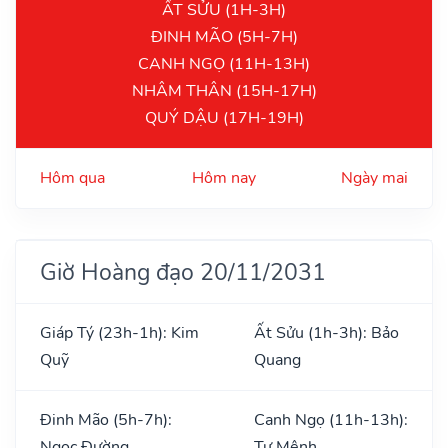
ẤT SỬU (1H-3H)
ĐINH MÃO (5H-7H)
CANH NGỌ (11H-13H)
NHÂM THÂN (15H-17H)
QUÝ DẬU (17H-19H)
Hôm qua
Hôm nay
Ngày mai
Giờ Hoàng đạo 20/11/2031
Giáp Tý (23h-1h): Kim
Ất Sửu (1h-3h): Bảo
Quỹ
Quang
Đinh Mão (5h-7h):
Canh Ngọ (11h-13h):
Ngọc Đường
Tư Mệnh