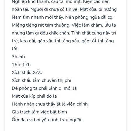
Nghiệp khó thành, cầu tài mờ mịt. Kiện cáo nên
hoãn lại. Người đi chưa có tin về. Mất của, đi hướng
Nam tìm nhanh mới thấy. Nên phòng ngừa cãi cọ.
Miệng tiếng rất tầm thường. Việc làm chậm, lâu la
nhưng làm gì đều chắc chắn. Tính chất cung này trì
trệ, kéo dài, gặp xấu thì tăng xấu, gặp tốt thì tăng
tốt.
3h-5h
15h-17h
Xích khẩu:
XẤU
Xích khẩu lắm chuyên thị phi
Đề phòng ta phải lánh đi mới là
Mất của kíp phải dò la
Hành nhân chưa thấy ắt là viễn chinh
Gia trạch lắm việc bất bình
Ốm đau vì bởi yêu tinh trêu người..