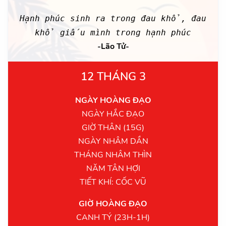
Hạnh phúc sinh ra trong đau khổ, đau
khổ giấu mình trong hạnh phúc
-Lão Tử-
12 THÁNG 3
NGÀY HOÀNG ĐẠO
NGÀY HẮC ĐẠO
GIỜ THÂN (15G)
NGÀY NHÂM DẦN
THÁNG NHÂM THÌN
NĂM TÂN HỢI
TIẾT KHÍ: CỐC VŨ
GIỜ HOÀNG ĐẠO
CANH TÝ (23H-1H)