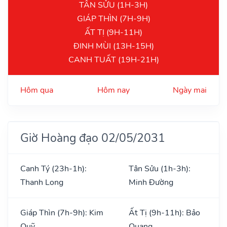
TÂN SỬU (1H-3H)
GIÁP THÌN (7H-9H)
ẤT TỊ (9H-11H)
ĐINH MÙI (13H-15H)
CANH TUẤT (19H-21H)
Hôm qua
Hôm nay
Ngày mai
Giờ Hoàng đạo 02/05/2031
Canh Tý (23h-1h):
Tân Sửu (1h-3h):
Thanh Long
Minh Đường
Giáp Thìn (7h-9h): Kim
Ất Tị (9h-11h): Bảo
Quỹ
Quang