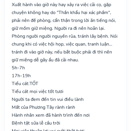
Xuất hành vào giờ này hay xảy ra việc cãi cọ, gặp
chuyện không hay do "Thần khẩu hại xác phầm",
phải nên đề phòng, cẩn thận trong lời ăn tiếng nói,
giữ mồm giữ miệng. Người ra đi nên hoãn lại.
Phòng người người nguyền rủa, tránh lây bệnh. Nói
chung khi có việc hội họp, việc quan, tranh luận…
tránh đi vào giờ này, nếu bắt buộc phải đi thì nên
giữ miệng dễ gây ẩu đả cãi nhau.
5h-7h
17h-19h
Tiểu cát:
TỐT
Tiểu cát mọi việc tốt tươi
Người ta đem đến tin vui điều lành
Mất của Phương Tây rành rành
Hành nhân xem đã hành trình đến nơi
Bệnh tật sửa lễ cầu trời
Mọi việc thuận lợi vui cười thật tươi..