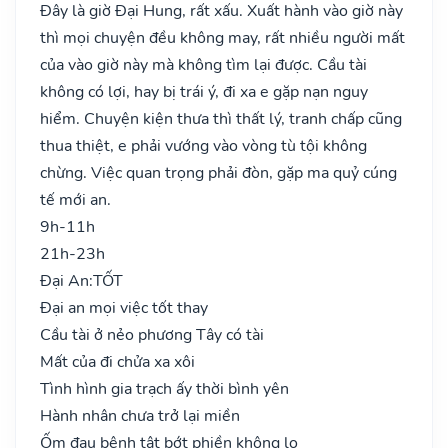
Đây là giờ Đại Hung, rất xấu. Xuất hành vào giờ này
thì mọi chuyện đều không may, rất nhiều người mất
của vào giờ này mà không tìm lại được. Cầu tài
không có lợi, hay bị trái ý, đi xa e gặp nạn nguy
hiểm. Chuyện kiện thưa thì thất lý, tranh chấp cũng
thua thiệt, e phải vướng vào vòng tù tội không
chừng. Việc quan trọng phải đòn, gặp ma quỷ cúng
tế mới an.
9h-11h
21h-23h
Đại An:
TỐT
Đại an mọi việc tốt thay
Cầu tài ở nẻo phương Tây có tài
Mất của đi chửa xa xôi
Tình hình gia trạch ấy thời bình yên
Hành nhân chưa trở lại miền
Ốm đau bệnh tật bớt phiền không lo