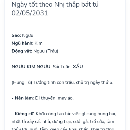
Ngày tốt theo Nhị thập bát tú
02/05/2031
Sao:
Ngưu
Ngũ hành:
Kim
Động vật:
Ngưu (Trâu)
NGƯU KIM NGƯU
: Sái Tuân:
XẤU
(Hung Tú) Tướng tinh con trâu, chủ trị ngày thứ 6.
- Nên làm
: Đi thuyền, may áo.
- Kiêng cữ
: Khởi công tạo tác việc gì cũng hung hại,
nhất là xây cất nhà, dựng trại, cưới gả, trổ cửa, làm
thủy lợi, nuôi tằm, gieo cấy, khai khẩn, khai trương,